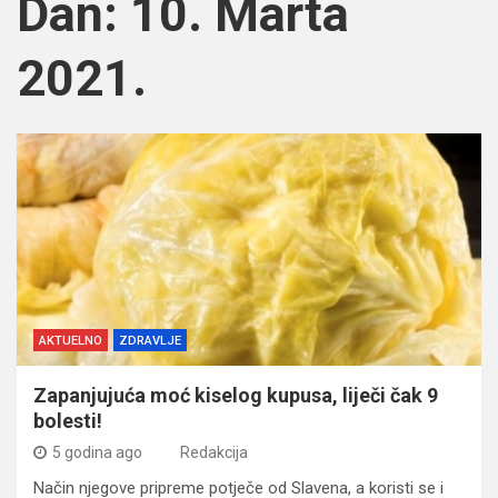
Dan:
10. Marta
2021.
AKTUELNO
ZDRAVLJE
Zapanjujuća moć kiselog kupusa, liječi čak 9
bolesti!
5 godina ago
Redakcija
Način njegove pripreme potječe od Slavena, a koristi se i