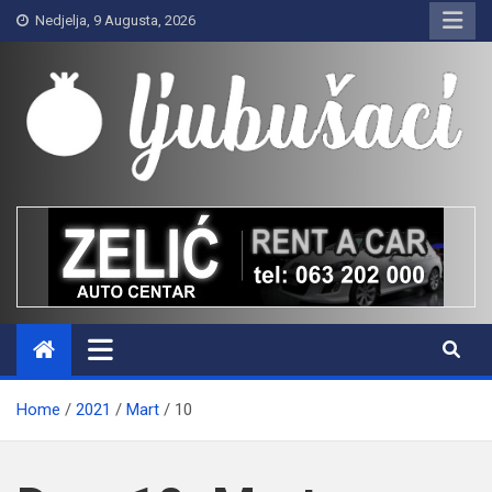
Skip
Nedjelja, 9 Augusta, 2026
to
content
Ljubušaci
Svom voljenom gradu
Home
2021
Mart
10