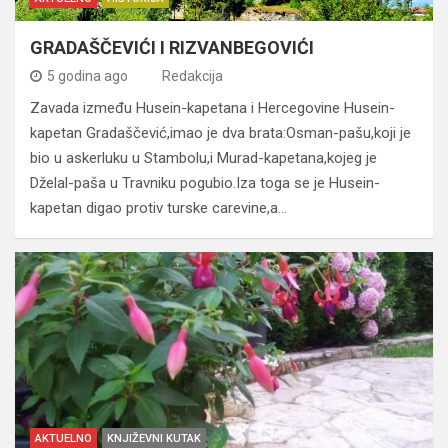
GRADAŠČEVIĆI I RIZVANBEGOVIĆI
5 godina ago
Redakcija
Zavada između Husein-kapetana i Hercegovine Husein-
kapetan Gradaščević,imao je dva brata:Osman-pašu,koji je
bio u askerluku u Stambolu,i Murad-kapetana,kojeg je
Dželal-paša u Travniku pogubio.Iza toga se je Husein-
kapetan digao protiv turske carevine,a…
AKTUELNO
KNJIŽEVNI KUTAK