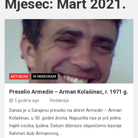
Mjesec:
Mart 2021.
AKTUELNO
IN MEMORIAM
Preselio Armedin – Arman Kolašinac, r. 1971 g.
5 godina ago
Redakcija
Danas je u Sarajevu preselio na ahiret Armedin – Arman
Kolašinac, u 50. godini života. Napustila nas je još jedna
hajirli osoba, ljudina. Datum dženaze objavićemo kasnije.
Rahmet duši Armanovoj,…