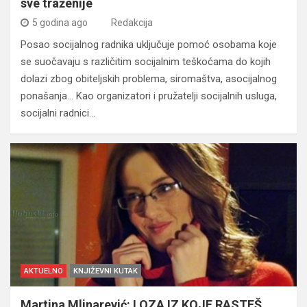
sve traženije
5 godina ago
Redakcija
Posao socijalnog radnika uključuje pomoć osobama koje
se suočavaju s različitim socijalnim teškoćama do kojih
dolazi zbog obiteljskih problema, siromaštva, asocijalnog
ponašanja… Kao organizatori i pružatelji socijalnih usluga,
socijalni radnici…
AKTUELNO
KNJIŽEVNI KUTAK
Martina Mlinarević: LOZA IZ KOJE RASTEŠ