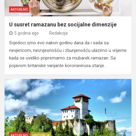
AKTUELNO
U susret ramazanu bez socijalne dimenzije
5 godina ago
Redakcija
Svjedoci smo evo nakon godinu dana da i sada sa
nevjericom, neizvjesnošću i zbunjenošću ulazimo u vrijeme
kada se uveliko pripremamo za mubarek ramazan. Sa
pojavom britanske varijante koronavirusa stanje…
AKTUELNO
HISTORIJA