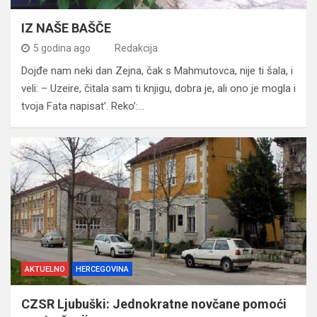
IZ NAŠE BAŠČE
5 godina ago
Redakcija
Dojđe nam neki dan Zejna, čak s Mahmutovca, nije ti šala, i
veli: – Uzeire, čitala sam ti knjigu, dobra je, ali ono je mogla i
tvoja Fata napisat’. Reko’:…
AKTUELNO
HERCEGOVINA
CZSR Ljubuški: Jednokratne novčane pomoći