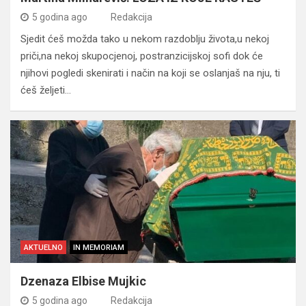
5 godina ago
Redakcija
Sjedit ćeš možda tako u nekom razdoblju života,u nekoj
priči,na nekoj skupocjenoj, postranzicijskoj sofi dok će
njihovi pogledi skenirati i način na koji se oslanjaš na nju, ti
ćeš željeti…
AKTUELNO
IN MEMORIAM
Dzenaza Elbise Mujkic
5 godina ago
Redakcija