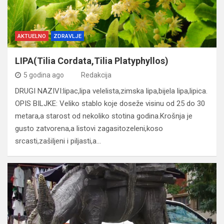
AKTUELNO
ZDRAVLJE
LIPA(Tilia Cordata,Tilia Platyphyllos)
5 godina ago
Redakcija
DRUGI NAZIVI:lipac,lipa velelista,zimska lipa,bijela lipa,lipica.
OPIS BILJKE: Veliko stablo koje doseže visinu od 25 do 30
metara,a starost od nekoliko stotina godina.Krošnja je
gusto zatvorena,a listovi zagasitozeleni,koso
srcasti,zašiljeni i piljasti,a…