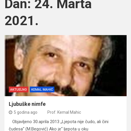
Dan:
24. Marta
2021.
AKTUELNO
KEMAL MAHIĆ
Ljubuške nimfe
5 godina ago
Prof. Kemal Mahic
Objavljeno 30.aprila 2013 „Ljepota nije čudo, ali čini
čudesa“ (M.Begović) Ako je“ ljepota u oku