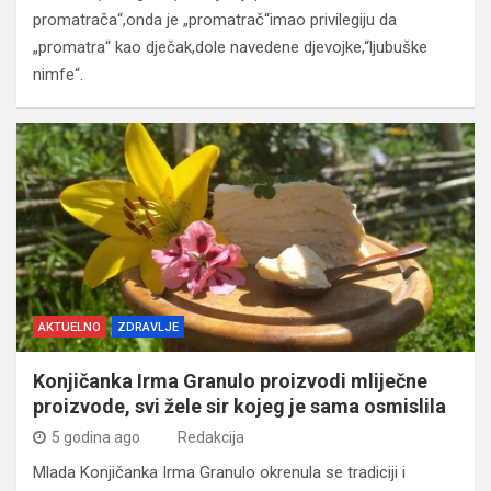
promatrača“,onda je „promatrač“imao privilegiju da
„promatra“ kao dječak,dole navedene djevojke,“ljubuške
nimfe“.
AKTUELNO
ZDRAVLJE
Konjičanka Irma Granulo proizvodi mliječne
proizvode, svi žele sir kojeg je sama osmislila
5 godina ago
Redakcija
Mlada Konjičanka Irma Granulo okrenula se tradiciji i