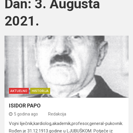
Dan:
3. Augusta
2021.
AKTUELNO
HISTORIJA
ISIDOR PAPO
5 godina ago
Redakcija
Vojni liječnik,kardiolog,akademik,profesor,general-pukovnik.
Rođen je 31.12.1913.godine u LJUBUŠKOM. Potječe iz