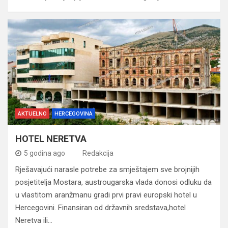
AKTUELNO
HERCEGOVINA
HOTEL NERETVA
5 godina ago
Redakcija
Rješavajući narasle potrebe za smještajem sve brojnijih
posjetitelja Mostara, austrougarska vlada donosi odluku da
u vlastitom aranžmanu gradi prvi pravi europski hotel u
Hercegovini. Finansiran od državnih sredstava,hotel
Neretva ili…