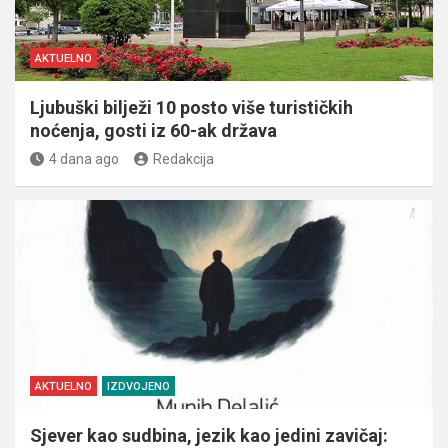
AKTUELNO
Ljubuški bilježi 10 posto više turističkih
noćenja, gosti iz 60-ak država
4 dana ago
Redakcija
AKTUELNO
IZDVOJENO
Sjever kao sudbina, jezik kao jedini zavičaj: