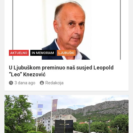
AKTUELNO
IN MEMORIAM
LJUBUŠKI
U Ljubuškom preminuo naš susjed Leopold
“Leo” Knezović
3 dana ago
Redakcija