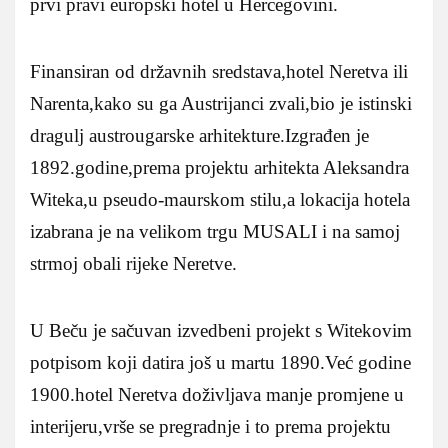
prvi pravi europski hotel u Hercegovini.
Finansiran od državnih sredstava,hotel Neretva ili
Narenta,kako su ga Austrijanci zvali,bio je istinski
dragulj austrougarske arhitekture.Izgrađen je
1892.godine,prema projektu arhitekta Aleksandra
Witeka,u pseudo-maurskom stilu,a lokacija hotela
izabrana je na velikom trgu MUSALI i na samoj
strmoj obali rijeke Neretve.
U Beču je sačuvan izvedbeni projekt s Witekovim
potpisom koji datira još u martu 1890.Već godine
1900.hotel Neretva doživljava manje promjene u
interijeru,vrše se pregradnje i to prema projektu