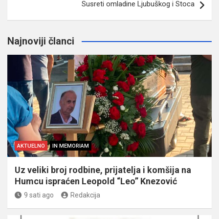
Susreti omladine Ljubuškog i Stoca
Najnoviji članci
AKTUELNO
IN MEMORIAM
Uz veliki broj rodbine, prijatelja i komšija na
Humcu ispraćen Leopold “Leo” Knezović
9 sati ago
Redakcija