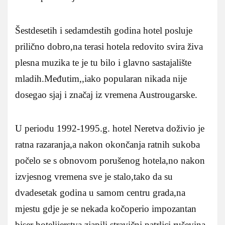
Šestdesetih i sedamdestih godina hotel posluje
prilično dobro,na terasi hotela redovito svira živa
plesna muzika te je tu bilo i glavno sastajalište
mladih.Međutim,,iako popularan nikada nije
dosegao sjaj i značaj iz vremena Austrougarske.
U periodu 1992-1995.g. hotel Neretva doživio je
ratna razaranja,a nakon okončanja ratnih sukoba
počelo se s obnovom porušenog hotela,no nakon
izvjesnog vremena sve je stalo,tako da su
dvadesetak godina u samom centru grada,na
mjestu gdje je se nekada kočoperio impozantan
biser hotelijerstva,zjapili stravični patrljci ruševina