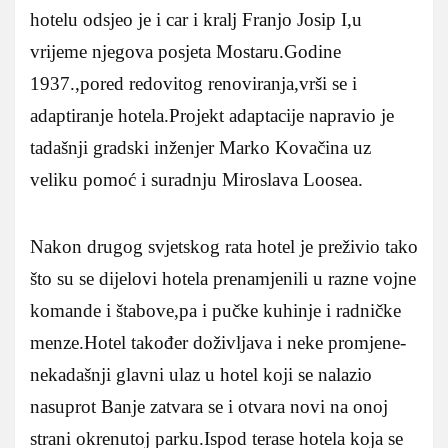
hotelu odsjeo je i car i kralj Franjo Josip I,u
vrijeme njegova posjeta Mostaru.Godine
1937.,pored redovitog renoviranja,vrši se i
adaptiranje hotela.Projekt adaptacije napravio je
tadašnji gradski inženjer Marko Kovačina uz
veliku pomoć i suradnju Miroslava Loosea.
Nakon drugog svjetskog rata hotel je preživio tako
što su se dijelovi hotela prenamjenili u razne vojne
komande i štabove,pa i pučke kuhinje i radničke
menze.Hotel također doživljava i neke promjene-
nekadašnji glavni ulaz u hotel koji se nalazio
nasuprot Banje zatvara se i otvara novi na onoj
strani okrenutoj parku.Ispod terase hotela koja se