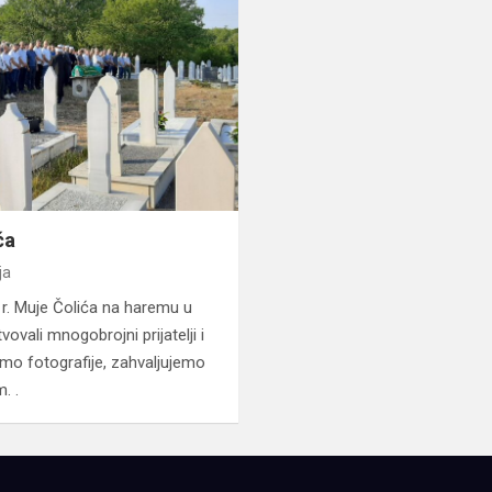
ća
ja
r. Muje Čolića na haremu u
ovali mnogobrojni prijatelji i
jemo fotografije, zahvaljujemo
im. .