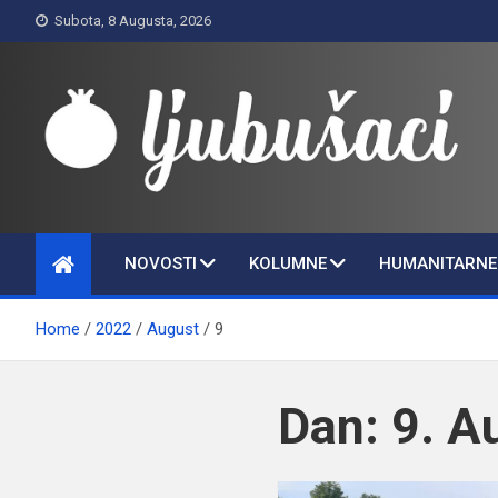
Skip
Subota, 8 Augusta, 2026
to
content
Ljubušaci
Svom voljenom gradu
NOVOSTI
KOLUMNE
HUMANITARNE 
Home
2022
August
9
Dan:
9. A