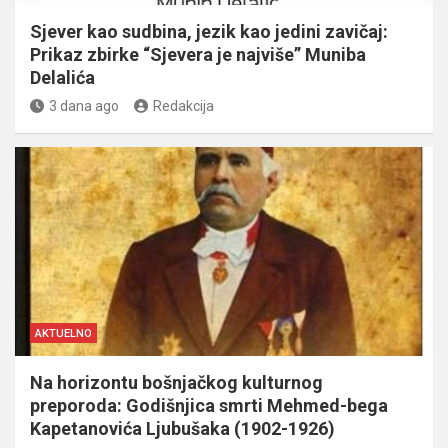
Sjever kao sudbina, jezik kao jedini zavičaj:
Prikaz zbirke “Sjevera je najviše” Muniba
Delalića
3 dana ago
Redakcija
AKTUELNO
Na horizontu bošnjačkog kulturnog
preporoda: Godišnjica smrti Mehmed-bega
Kapetanovića Ljubušaka (1902-1926)