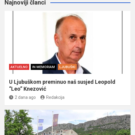
Najnoviji članci
AKTUELNO
IN MEMORIAM
LJUBUŠKI
U Ljubuškom preminuo naš susjed Leopold
“Leo” Knezović
2 dana ago
Redakcija