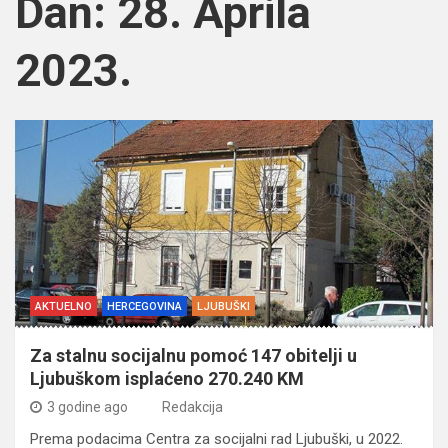
Dan:
28. Aprila
2023.
AKTUELNO
HERCEGOVINA
LJUBUŠKI
Za stalnu socijalnu pomoć 147 obitelji u
Ljubuškom isplaćeno 270.240 KM
3 godine ago
Redakcija
Prema podacima Centra za socijalni rad Ljubuški, u 2022.