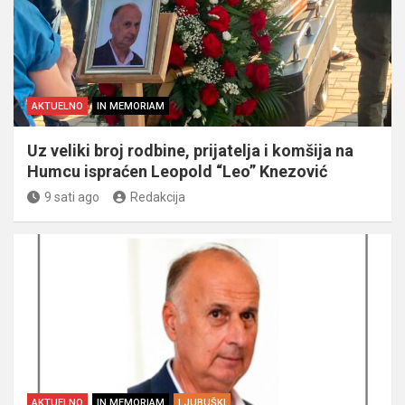
AKTUELNO
IN MEMORIAM
Uz veliki broj rodbine, prijatelja i komšija na
Humcu ispraćen Leopold “Leo” Knezović
9 sati ago
Redakcija
AKTUELNO
IN MEMORIAM
LJUBUŠKI