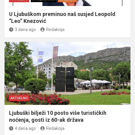
U Ljubuškom preminuo naš susjed Leopold
“Leo” Knezović
3 dana ago
Redakcija
AKTUELNO
Ljubuški bilježi 10 posto više turističkih
noćenja, gosti iz 60-ak država
4 dana ago
Redakcija