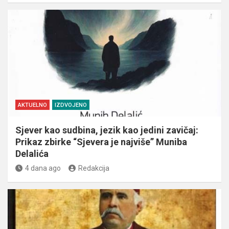
AKTUELNO
IZDVOJENO
Sjever kao sudbina, jezik kao jedini zavičaj:
Prikaz zbirke “Sjevera je najviše” Muniba
Delalića
4 dana ago
Redakcija