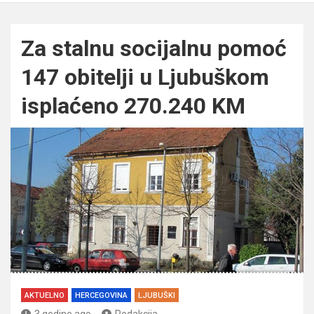
Za stalnu socijalnu pomoć
147 obitelji u Ljubuškom
isplaćeno 270.240 KM
AKTUELNO
HERCEGOVINA
LJUBUŠKI
3 godine ago
Redakcija