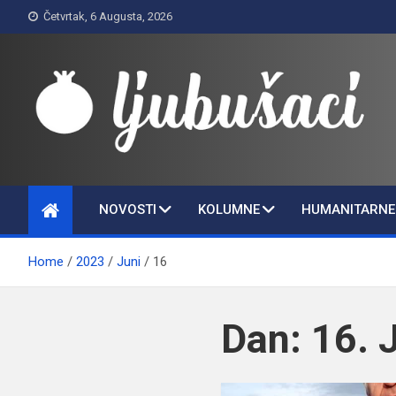
Skip
Četvrtak, 6 Augusta, 2026
to
content
Ljubušaci
Svom voljenom gradu
NOVOSTI
KOLUMNE
HUMANITARNE 
Home
2023
Juni
16
Dan:
16. 