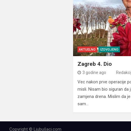
AKTUELNO
IZDVOJENO
Zagreb 4. Dio
3 godine ago
Redakci
Vec nakon prve operacije p
misli. Nisam bio siguran da 
zamjena drena. Mislim da je 
sam…
Copyright © Ljubušaci.com