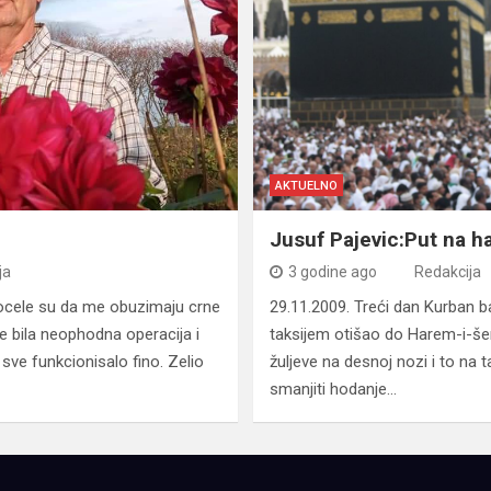
AKTUELNO
Jusuf Pajevic:Put na ha
ja
3 godine ago
Redakcija
ocele su da me obuzimaju crne
29.11.2009. Treći dan Kurban 
je bila neophodna operacija i
taksijem otišao do Harem-i-š
sve funkcionisalo fino. Zelio
žuljeve na desnoj nozi i to na
smanjiti hodanje…