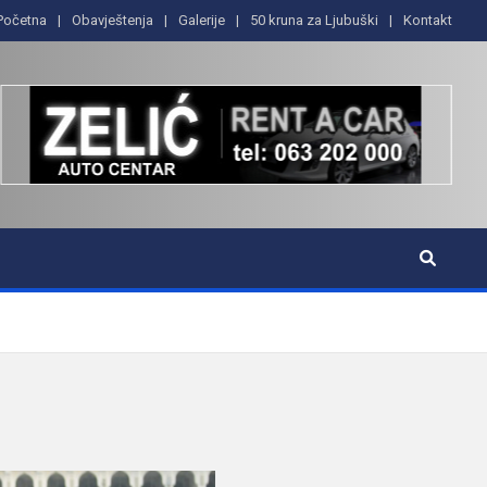
Početna
Obavještenja
Galerije
50 kruna za Ljubuški
Kontakt