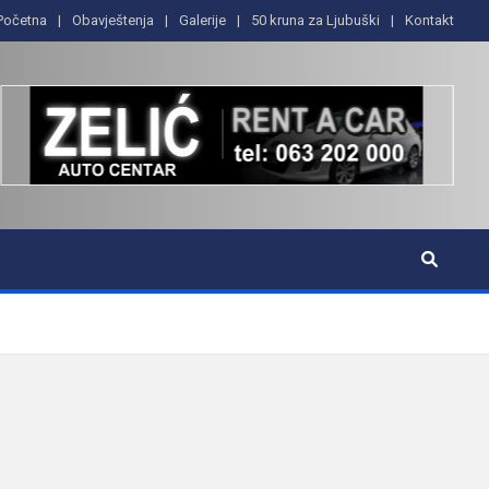
Početna
Obavještenja
Galerije
50 kruna za Ljubuški
Kontakt