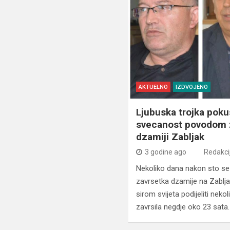
AKTUELNO
IZDVOJENO
Ljubuska trojka poku
svecanost povodom z
dzamiji Zabljak
3 godine ago
Redakci
Nekoliko dana nakon sto s
zavrsetka dzamije na Zablj
sirom svijeta podijeliti neko
zavrsila negdje oko 23 sata.