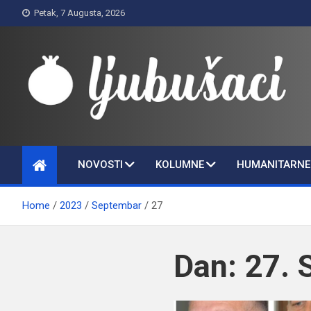
Skip
Petak, 7 Augusta, 2026
to
content
Ljubušaci
Svom voljenom gradu
NOVOSTI
KOLUMNE
HUMANITARNE 
Home
2023
Septembar
27
Dan:
27. 