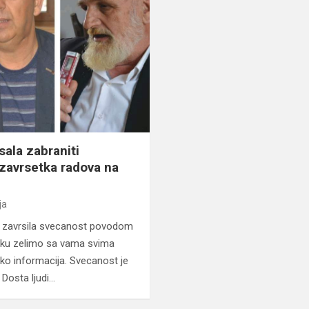
sala zabraniti
avrsetka radova na
ja
e zavrsila svecanost povodom
aku zelimo sa vama svima
liko informacija. Svecanost je
 Dosta ljudi…