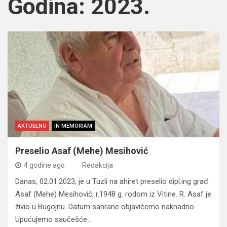
Godina:
2023.
AKTUELNO
IN MEMORIAM
Preselio Asaf (Mehe) Mesihović
4 godine ago
Redakcija
Danas, 02.01.2023, je u Tuzli na ahiret preselio dipl.ing građ.
Asaf (Mehe) Mesihović, r.1948 g. rodom iz Vitine. R. Asaf je
živio u Bugojnu. Datum sahrane objavićemo naknadno.
Upućujemo saučešće…