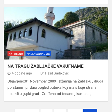
AKTUELNO
HALID SADIKOVIĆ
NA TRAGU ŽABLJAČKE VAKUFNAME
4 godine ago
Dr. Halid Sadikovic
Objavljeno:01 Novembar 2009 Džamija na Žabljaku , druga
po starini , privlači pogled putnika koji ma s koje strane
dolazili u ljupki grad . Građena od tesanog kamena ,…