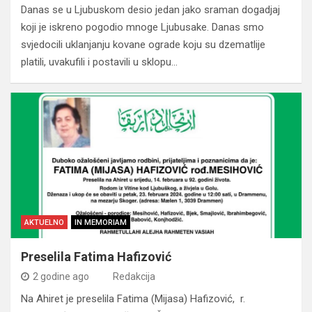
Danas se u Ljubuskom desio jedan jako sraman dogadjaj
koji je iskreno pogodio mnoge Ljubusake. Danas smo
svjedocili uklanjanju kovane ograde koju su dzematlije
platili, uvakufili i postavili u sklopu…
AKTUELNO
IN MEMORIAM
Preselila Fatima Hafizović
2 godine ago
Redakcija
Na Ahiret je preselila Fatima (Mijasa) Hafizović, r.