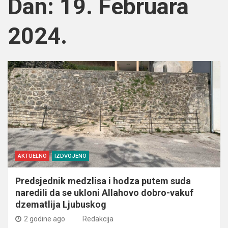
Dan:
19. Februara
2024.
AKTUELNO
IZDVOJENO
Predsjednik medzlisa i hodza putem suda
naredili da se ukloni Allahovo dobro-vakuf
dzematlija Ljubuskog
2 godine ago
Redakcija