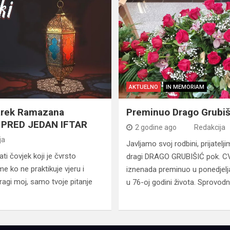
AKTUELNO
IN MEMORIAM
arek Ramazana
Preminuo Drago Grubiš
 PRED JEDAN IFTAR
2 godine ago
Redakcija
ja
Javljamo svoj rodbini, prijatelj
ti čovjek koji je čvrsto
dragi DRAGO GRUBIŠIĆ pok. C
e ko ne praktikuje vjeru i
iznenada preminuo u ponedjelja
ragi moj, samo tvoje pitanje
u 76-oj godini života. Sprovodn