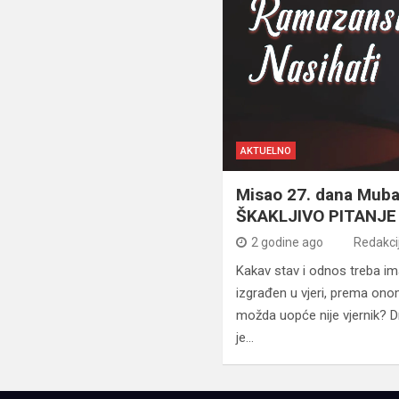
AKTUELNO
Misao 27. dana Mub
ŠKAKLJIVO PITANJE
2 godine ago
Redakci
Kakav stav i odnos treba ima
izgrađen u vjeri, prema onom
možda uopće nije vjernik? D
je…