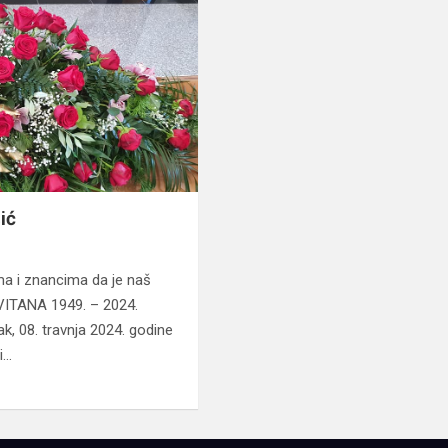
ić
ima i znancima da je naš
VITANA 1949. – 2024.
k, 08. travnja 2024. godine
i…