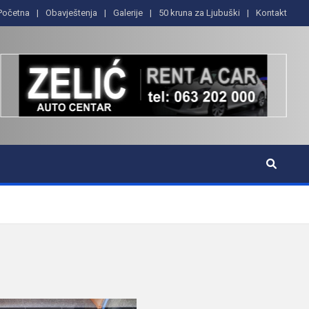
Početna
Obavještenja
Galerije
50 kruna za Ljubuški
Kontakt