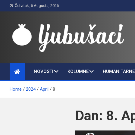
Skip
Četvrtak, 6 Augusta, 2026
to
content
Ljubušaci
Svom voljenom gradu
NOVOSTI
KOLUMNE
HUMANITARNE 
Home
2024
April
8
Dan:
8. A