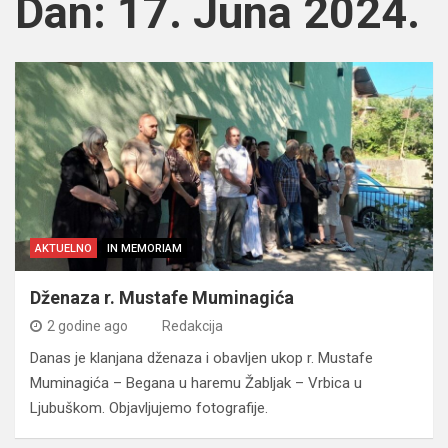
Dan:
17. Juna 2024.
AKTUELNO
IN MEMORIAM
Dženaza r. Mustafe Muminagića
2 godine ago
Redakcija
Danas je klanjana dženaza i obavljen ukop r. Mustafe
Muminagića – Begana u haremu Žabljak – Vrbica u
Ljubuškom. Objavljujemo fotografije.