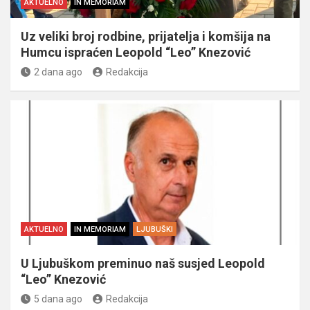
AKTUELNO
IN MEMORIAM
Uz veliki broj rodbine, prijatelja i komšija na
Humcu ispraćen Leopold “Leo” Knezović
2 dana ago
Redakcija
AKTUELNO
IN MEMORIAM
LJUBUŠKI
U Ljubuškom preminuo naš susjed Leopold
“Leo” Knezović
5 dana ago
Redakcija