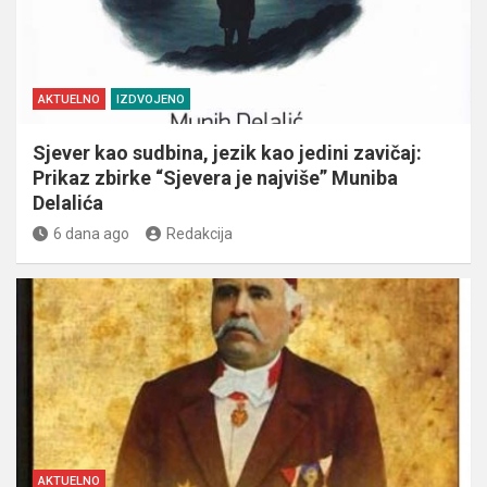
AKTUELNO
IZDVOJENO
Sjever kao sudbina, jezik kao jedini zavičaj:
Prikaz zbirke “Sjevera je najviše” Muniba
Delalića
6 dana ago
Redakcija
AKTUELNO