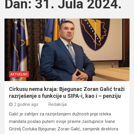
Dan:
31. Jula 2024.
AKTUELNO
Cirkusu nema kraja: Bjegunac Zoran Galić traži
razrješenje s funkcije u SIPA-i, kao i – penziju
2 godine ago
Redakcija
Galić je zahtjev za razrješenjem dužnosti prije isteka
mandata poslao putem svoje pravne zastupnice Ivane
Grizelj Ćorluka Bjegunac Zoran Galić, zamjenik direktora