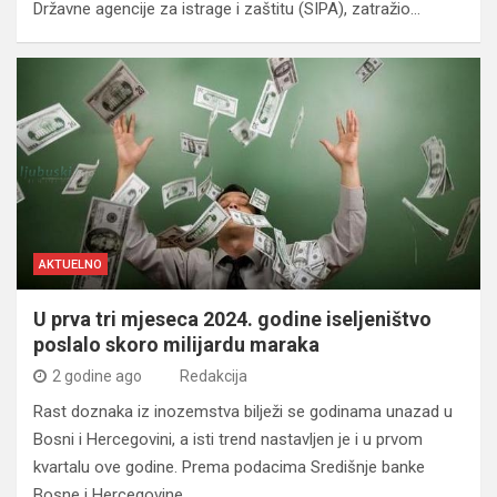
Državne agencije za istrage i zaštitu (SIPA), zatražio…
AKTUELNO
U prva tri mjeseca 2024. godine iseljeništvo
poslalo skoro milijardu maraka
2 godine ago
Redakcija
Rast doznaka iz inozemstva bilježi se godinama unazad u
Bosni i Hercegovini, a isti trend nastavljen je i u prvom
kvartalu ove godine. Prema podacima Središnje banke
Bosne i Hercegovine,…