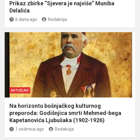
Prikaz zbirke “Sjevera je najviše” Muniba
Delalića
6 dana ago
Redakcija
AKTUELNO
Na horizontu bošnjačkog kulturnog
preporoda: Godišnjica smrti Mehmed-bega
Kapetanovića Ljubušaka (1902-1926)
1 sedmica ago
Redakcija