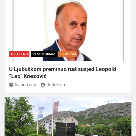
AKTUELNO
IN MEMORIAM
LJUBUŠKI
U Ljubuškom preminuo naš susjed Leopold
“Leo” Knezović
5 dana ago
Redakcija