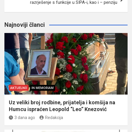
razrješenje s funkcije u SIPA-i, kao i – penziju
Najnoviji članci
AKTUELNO
IN MEMORIAM
Uz veliki broj rodbine, prijatelja i komšija na
Humcu ispraćen Leopold “Leo” Knezović
3 dana ago
Redakcija