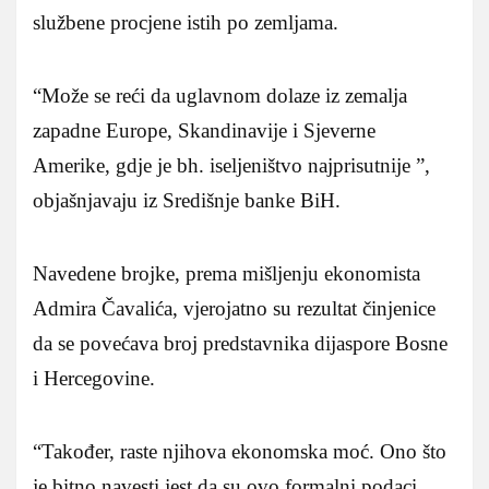
službene procjene istih po zemljama.
“Može se reći da uglavnom dolaze iz zemalja
zapadne Europe, Skandinavije i Sjeverne
Amerike, gdje je bh. iseljeništvo najprisutnije ”,
objašnjavaju iz Središnje banke BiH.
Navedene brojke, prema mišljenju ekonomista
Admira Čavalića, vjerojatno su rezultat činjenice
da se povećava broj predstavnika dijaspore Bosne
i Hercegovine.
“Također, raste njihova ekonomska moć. Ono što
je bitno navesti jest da su ovo formalni podaci,