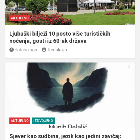
AKTUELNO
Ljubuški bilježi 10 posto više turističkih
noćenja, gosti iz 60-ak država
6 dana ago
Redakcija
AKTUELNO
IZDVOJENO
Sjever kao sudbina, jezik kao jedini zavičaj: