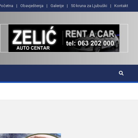
Početna
Obavještenja
Galerije
50 kruna za Ljubuški
Kontakt