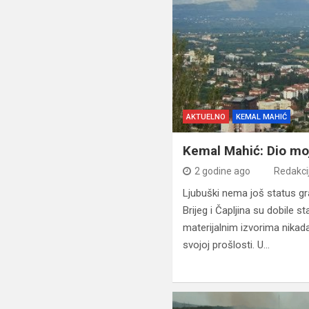
AKTUELNO
KEMAL MAHIĆ
Kemal Mahić: Dio mo
2 godine ago
Redakci
Ljubuški nema još status gr
Brijeg i Čapljina su dobile s
materijalnim izvorima nikada
svojoj prošlosti. U…