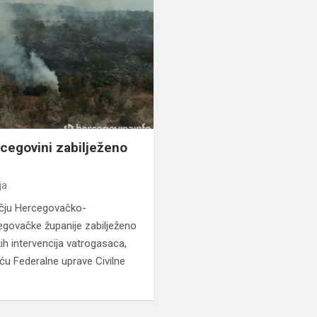
egovini zabilježeno
ja
učju Hercegovačko-
govačke županije zabilježeno
kih intervencija vatrogasaca,
šću Federalne uprave Civilne