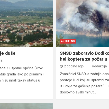
AKTUELNO
je duše
SNSD zaboravio Dodiko
helikoptera za požar u 
ja
2 godine ago
Redakcija
ada! Susjedne općine Široki
Zvaničnici SNSD-a zadnjih da
tatus grada iako po pisanim i
postoje ljudi koji su spremni z
 nisu imali takav status u
iz Srbije za gašenje požara“. – S
doslovno svaki minut…