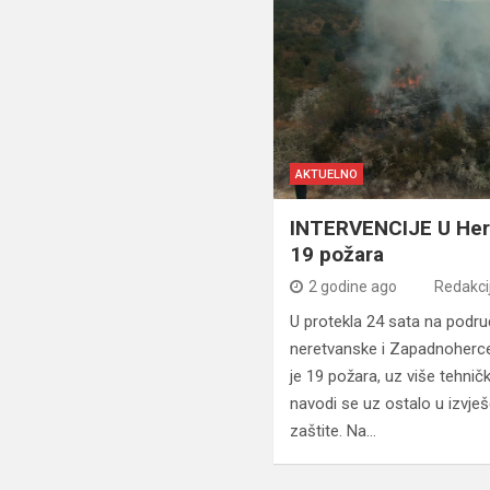
AKTUELNO
INTERVENCIJE U Herc
19 požara
2 godine ago
Redakci
U protekla 24 sata na podr
neretvanske i Zapadnoherce
je 19 požara, uz više tehnič
navodi se uz ostalo u izvje
zaštite. Na…