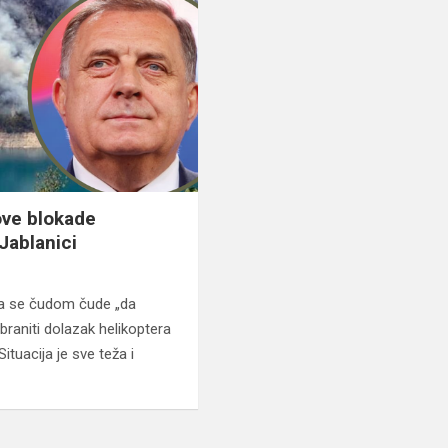
ve blokade
Jablanici
na se čudom čude „da
abraniti dolazak helikoptera
ituacija je sve teža i