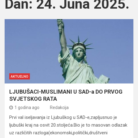
Dan:
24. Juna 2025.
AKTUELNO
LJUBUŠACI-MUSLIMANI U SAD-a DO PRVOG
SVJETSKOG RATA
1 godina ago
Redakcija
Prvi val iseljavanja iz Ljubuškog u SAD-e,zapljusnuo je
ljubuški kraj na osvit 20.stoljeća.Bio je to masovan odlazak
uz različitih razloga(ekonomski,politički,društveni