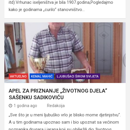
itd).Vrhunac iseljeništva je bila 1907.godina,Pogledajmo
kako je godinama „curilo“ stanovništvo…
AKTUELNO
KEMAL MAHIĆ
LJUBUŠACI ŠIROM SVIJETA
APEL ZA PRIZNANJE „ŽIVOTNOG DJELA“
SAŠENKU SADIKOVIĆU
1 godina ago
Redakcija
„Sve što je u meni ljubuško vrlo je blisko mome djetinjstvu“.
A u tim godinama upoznao sam i bio upoznat sa većinom
poznanika,drugara i jarana,koji su obilježili dio životnog