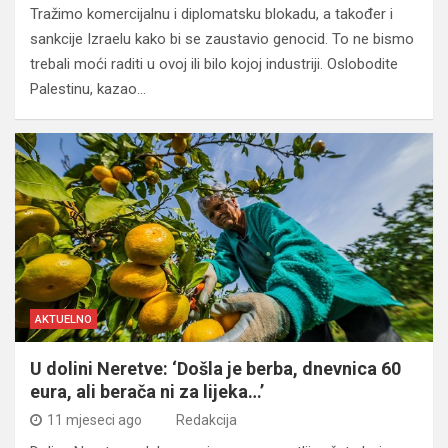
Tražimo komercijalnu i diplomatsku blokadu, a također i
sankcije Izraelu kako bi se zaustavio genocid. To ne bismo
trebali moći raditi u ovoj ili bilo kojoj industriji. Oslobodite
Palestinu, kazao…
AKTUELNO
U dolini Neretve: ‘Došla je berba, dnevnica 60
eura, ali berača ni za lijeka…’
11 mjeseci ago
Redakcija