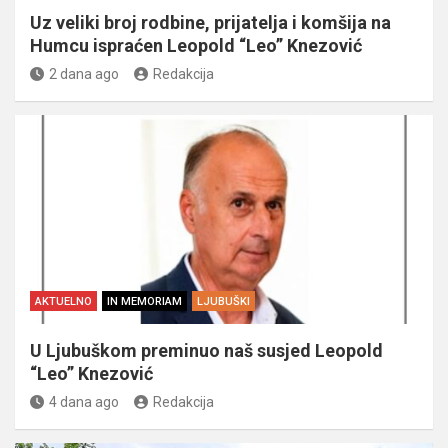
Uz veliki broj rodbine, prijatelja i komšija na
Humcu ispraćen Leopold “Leo” Knezović
2 dana ago
Redakcija
AKTUELNO
IN MEMORIAM
LJUBUŠKI
U Ljubuškom preminuo naš susjed Leopold
“Leo” Knezović
4 dana ago
Redakcija