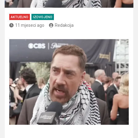
AKTUELNO
IZDVOJENO
11 mjeseci ago
Redakcija