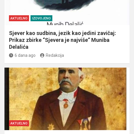
AKTUELNO
IZDVOJENO
Sjever kao sudbina, jezik kao jedini zavičaj:
Prikaz zbirke “Sjevera je najviše” Muniba
Delalića
6 dana ago
Redakcija
AKTUELNO