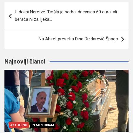
Navigacija
U dolini Neretve: ‘Došla je berba, dnevnica 60 eura, ali
članaka
berača ni za lijeka…’
Na Ahiret preselila Dina Dizdarević Špago
Najnoviji članci
AKTUELNO
IN MEMORIAM