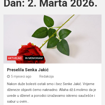
Dan:
2. Marta 2026.
AKTUELNO
IN MEMORIAM
Preselila Senka Jakić
5 mjeseci ago
Redakcija
Nakon duže bolesti ostali smo i bez Senke Jakić. Vrijeme
dženeze objaviti ćemo naknadno. Allaha dž.š.molimo da je
uvede u dženet a porodici izražavamo iskreno saučešće i
sabur u ovim…