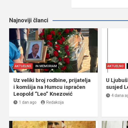
Najnoviji članci
AKTUELNO
IN MEMORIAM
AKTUELNO
Uz veliki broj rodbine, prijatelja
U Ljubu
i komšija na Humcu ispraćen
susjed L
Leopold “Leo” Knezović
4 dana a
1 dan ago
Redakcija