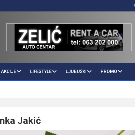
AKCIJE
LIFESTYLE
LJUBUŠKI
PROMO
enka Jakić