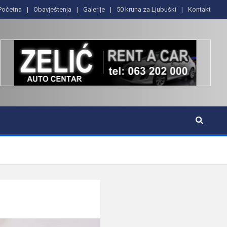
Početna
Obavještenja
Galerije
50 kruna za Ljubuški
Kontakt