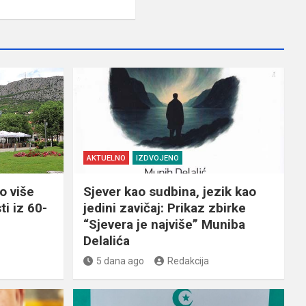
AKTUELNO
IZDVOJENO
o više
Sjever kao sudbina, jezik kao
ti iz 60-
jedini zavičaj: Prikaz zbirke
“Sjevera je najviše” Muniba
Delalića
5 dana ago
Redakcija