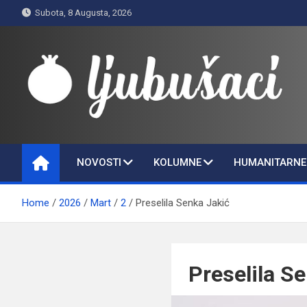
Skip
Subota, 8 Augusta, 2026
to
content
Ljubušaci
Svom voljenom gradu
NOVOSTI
KOLUMNE
HUMANITARNE 
Home
2026
Mart
2
Preselila Senka Jakić
Preselila S