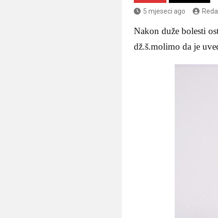
5 mjeseci ago
Reda
Nakon duže bolesti os
dž.š.molimo da je uved