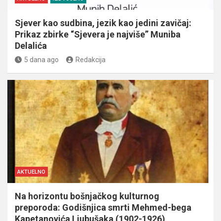
Sjever kao sudbina, jezik kao jedini zavičaj:
Prikaz zbirke “Sjevera je najviše” Muniba
Delalića
5 dana ago
Redakcija
AKTUELNO
Na horizontu bošnjačkog kulturnog
preporoda: Godišnjica smrti Mehmed-bega
Kapetanovića Ljubušaka (1902-1926)