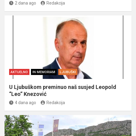
2 dana ago
Redakcija
AKTUELNO
IN MEMORIAM
LJUBUŠKI
U Ljubuškom preminuo naš susjed Leopold
“Leo” Knezović
4 dana ago
Redakcija