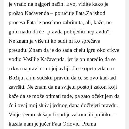
je vratio na najgori način. Evo, vidite kako je
prošao Kačavenda – poručuje Fata.Za ishod
procesa Fata je posebno zabrinuta, ali, kaže, ne
gubi nadu da će „pravda pobijediti nepravdu“. –
Ne znam ja više ni ko sudi ni ko sprečava
presudu. Znam da je do sada cijelu igru oko crkve
vodio Vasilije Kačavenda, jer je on naredio da se
crkva napravi u mojoj avliji. Ja se opet uzdam u
Božiju, a i u sudsku pravdu da će se ovo kad-tad
završiti. Ne znam da na svijetu postoji zakon koji
kaže da se može otimati tuđe, pa zato očekujem da
će i ovaj moj slučaj jednog dana doživjeti pravdu.
Vidjet ćemo slušaju li sudije zakone ili politiku –
kazala nam je jučer Fata Orlović. Prema