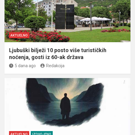
AKTUELNO
Ljubuški bilježi 10 posto više turističkih
noćenja, gosti iz 60-ak država
5 dana ago
Redakcija
AKTUELNO
IZDVOJENO