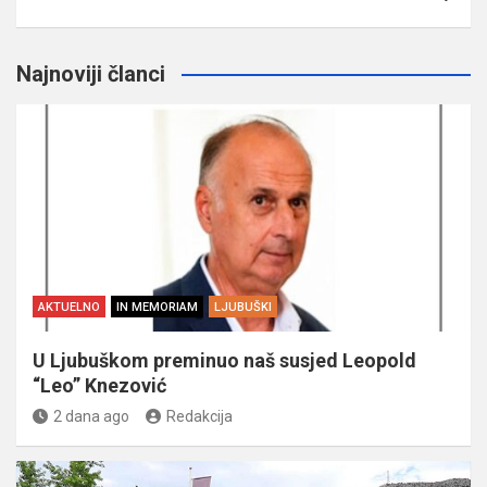
Najnoviji članci
AKTUELNO
IN MEMORIAM
LJUBUŠKI
U Ljubuškom preminuo naš susjed Leopold
“Leo” Knezović
2 dana ago
Redakcija