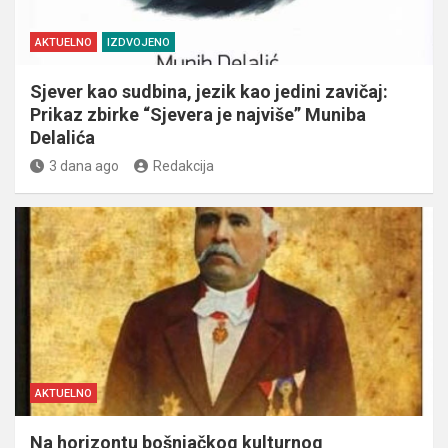
AKTUELNO
IZDVOJENO
Sjever kao sudbina, jezik kao jedini zavičaj:
Prikaz zbirke “Sjevera je najviše” Muniba
Delalića
3 dana ago
Redakcija
AKTUELNO
Na horizontu bošnjačkog kulturnog