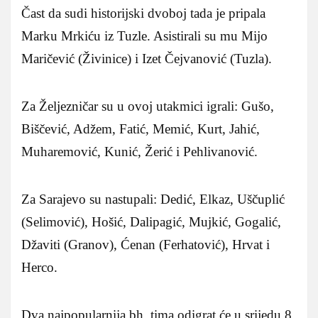
Čast da sudi historijski dvoboj tada je pripala
Marku Mrkiću iz Tuzle. Asistirali su mu Mijo
Maričević (Živinice) i Izet Čejvanović (Tuzla).
Za Željezničar su u ovoj utakmici igrali: Gušo,
Biščević, Adžem, Fatić, Memić, Kurt, Jahić,
Muharemović, Kunić, Žerić i Pehlivanović.
Za Sarajevo su nastupali: Dedić, Elkaz, Uščuplić
(Selimović), Hošić, Dalipagić, Mujkić, Gogalić,
Džaviti (Granov), Ćenan (Ferhatović), Hrvat i
Herco.
Dva najpopularnija bh. tima odigrat će u srijedu 8.