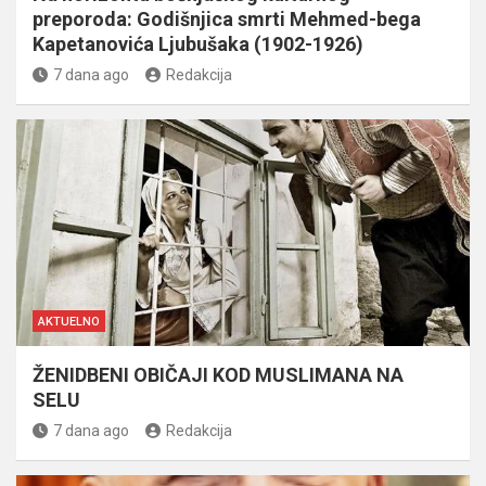
preporoda: Godišnjica smrti Mehmed-bega
Kapetanovića Ljubušaka (1902-1926)
7 dana ago
Redakcija
AKTUELNO
ŽENIDBENI OBIČAJI KOD MUSLIMANA NA
SELU
7 dana ago
Redakcija