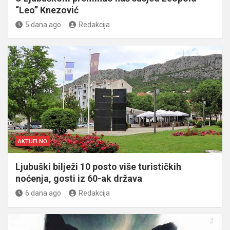
“Leo” Knezović
5 dana ago
Redakcija
AKTUELNO
Ljubuški bilježi 10 posto više turističkih
noćenja, gosti iz 60-ak država
6 dana ago
Redakcija