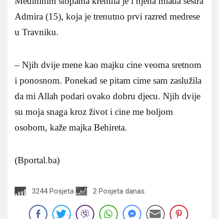
Medininim stopama krenula je i njena mlada sestra
Admira (15), koja je trenutno prvi razred medrese
u Travniku.
– Njih dvije mene kao majku cine veoma sretnom
i ponosnom. Ponekad se pitam cime sam zaslužila
da mi Allah podari ovako dobru djecu. Njih dvije
su moja snaga kroz život i cine me boljom
osobom, kaže majka Behireta.
(Bportal.ba)
3244 Posjeta
2 Posjeta danas