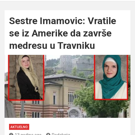
Sestre Imamovic: Vratile
se iz Amerike da završe
medresu u Travniku
AKTUELNO
13 godina ago
Redakcija