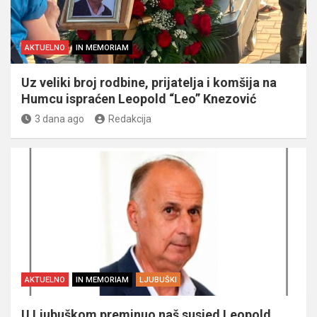
AKTUELNO
IN MEMORIAM
Uz veliki broj rodbine, prijatelja i komšija na
Humcu ispraćen Leopold “Leo” Knezović
3 dana ago
Redakcija
AKTUELNO
IN MEMORIAM
LJUBUŠKI
U Ljubuškom preminuo naš susjed Leopold