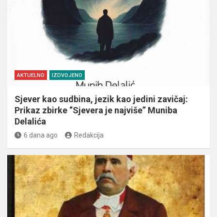
AKTUELNO
IZDVOJENO
Sjever kao sudbina, jezik kao jedini zavičaj:
Prikaz zbirke “Sjevera je najviše” Muniba
Delalića
6 dana ago
Redakcija