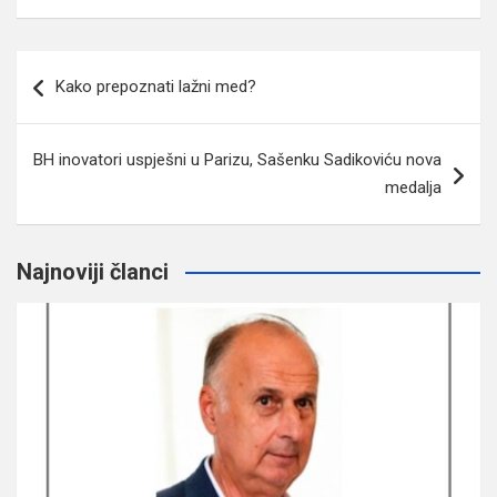
Navigacija
Kako prepoznati lažni med?
članaka
BH inovatori uspješni u Parizu, Sašenku Sadikoviću nova
medalja
Najnoviji članci