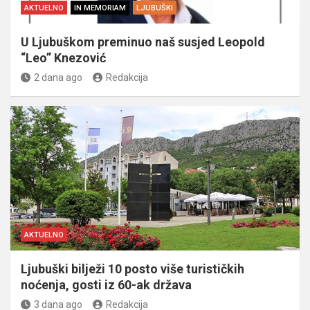
AKTUELNO
IN MEMORIAM
LJUBUŠKI
U Ljubuškom preminuo naš susjed Leopold
“Leo” Knezović
2 dana ago
Redakcija
AKTUELNO
Ljubuški bilježi 10 posto više turističkih
noćenja, gosti iz 60-ak država
3 dana ago
Redakcija