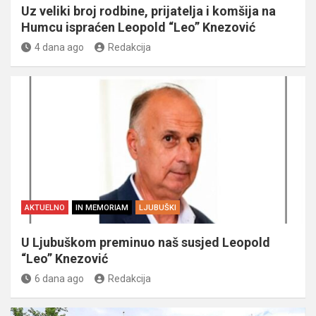
Uz veliki broj rodbine, prijatelja i komšija na
Humcu ispraćen Leopold “Leo” Knezović
4 dana ago
Redakcija
AKTUELNO
IN MEMORIAM
LJUBUŠKI
U Ljubuškom preminuo naš susjed Leopold
“Leo” Knezović
6 dana ago
Redakcija