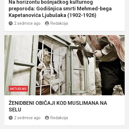
Na horizontu bošnjačkog kulturnog
preporoda: Godišnjica smrti Mehmed-bega
Kapetanovića Ljubušaka (1902-1926)
2 sedmice ago
Redakcija
AKTUELNO
ŽENIDBENI OBIČAJI KOD MUSLIMANA NA
SELU
2 sedmice ago
Redakcija