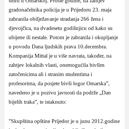
smrti u Omarskoj. Prošle godine, na zahtjev
gradonačelnika policija je u Prijedoru 23. maja
zabranila obilježavanje stradanja 266 žena i
djevojčica, na dvadesetu godišnjicu od kako su
ubijene ili nestale. Potom je zabranila i okupljanje
u povodu Dana ljudskih prava 10.decembra.
Kompanija Mittal je u više navrata, također, na
zahtjev lokalnih vlasti, onemogućila bivšim
zatočenicima ali i stranim studentima i
profesorima, da posjete bivši logor Omarska”,
navedeno je u pozivu javnosti da podrže „Dan
bijelih traka”, te istaknuto:
”Skupština opštine Prijedor je u junu 2012.godine