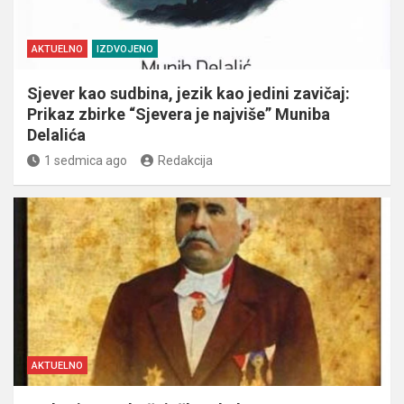
AKTUELNO
IZDVOJENO
Sjever kao sudbina, jezik kao jedini zavičaj:
Prikaz zbirke “Sjevera je najviše” Muniba
Delalića
1 sedmica ago
Redakcija
AKTUELNO