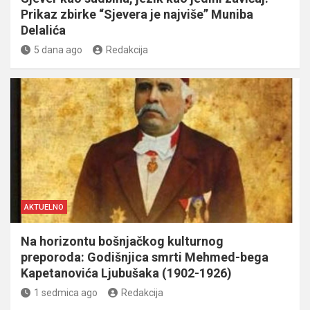
Prikaz zbirke “Sjevera je najviše” Muniba
Delalića
5 dana ago
Redakcija
AKTUELNO
Na horizontu bošnjačkog kulturnog
preporoda: Godišnjica smrti Mehmed-bega
Kapetanovića Ljubušaka (1902-1926)
1 sedmica ago
Redakcija