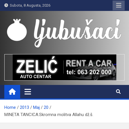
Skip
Subota, 8 Augusta, 2026
to
content
Ljubušaci
Svom voljenom gradu
Home
2013
Maj
20
MINETA TANCICA:Skromna molitva Allahu dž.š.