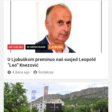
AKTUELNO
IN MEMORIAM
LJUBUŠKI
U Ljubuškom preminuo naš susjed Leopold
“Leo” Knezović
4 dana ago
Redakcija