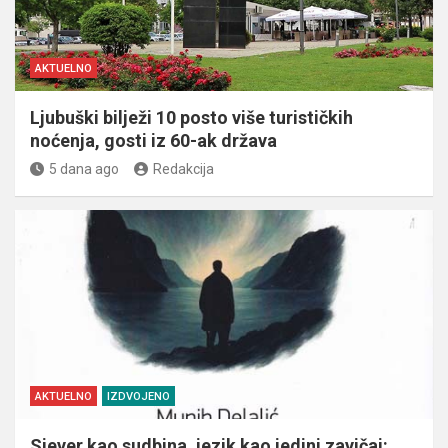
AKTUELNO
Ljubuški bilježi 10 posto više turističkih
noćenja, gosti iz 60-ak država
5 dana ago
Redakcija
AKTUELNO
IZDVOJENO
Sjever kao sudbina, jezik kao jedini zavičaj: