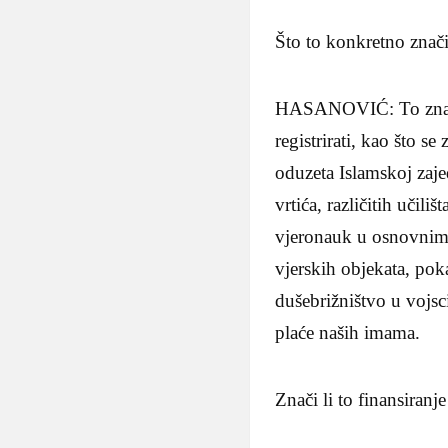
Što to konkretno znač
HASANOVIĆ: To znači d
registrirati, kao što se
oduzeta Islamskoj zaje
vrtića, različitih učil
vjeronauk u osnovnim,
vjerskih objekata, po
dušebrižništvo u vojsc
plaće naših imama.
Znači li to finansiran