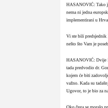
HASANOVIĆ: Tako je. I
nema ni jedna europska
implementirani u Hrva
Vi ste bili predsjedni
nešto što Vam je pose
HASANOVIĆ: Dvije i p
tada predvodio dr. Gor
kojem će biti zadovolj
važno. Kada su tadašnj
Ugovor, to je bio za n
Oko čega se moralo pr