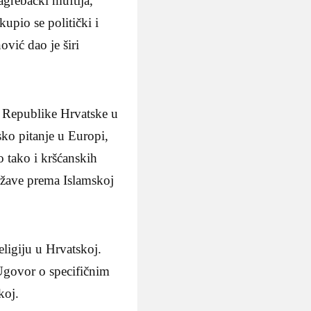
agrebački muftija,
upio se politički i
ović dao je širi
 Republike Hrvatske u
ko pitanje u Europi,
o tako i kršćanskih
ržave prema Islamskoj
igiju u Hrvatskoj.
Ugovor o specifičnim
koj.