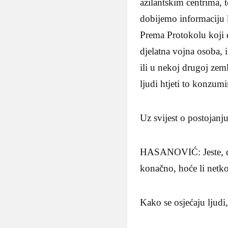
azilantskim centrima,
dobijemo informaciju k
Prema Protokolu koji 
djelatna vojna osoba, 
ili u nekoj drugoj zem
ljudi htjeti to konzumir
Uz svijest o postojanju
HASANOVIĆ: Jeste, da j
konačno, hoće li netko 
Kako se osjećaju ljudi,