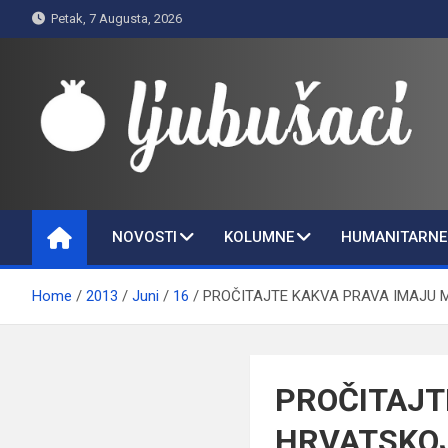
Skip
Petak, 7 Augusta, 2026
to
content
Ljubušaci
Svom voljenom gradu
NOVOSTI
KOLUMNE
HUMANITARNE 
Home
2013
Juni
16
PROČITAJTE KAKVA PRAVA IMAJU MUSLI
PROČITAJT
HRVATSKOJ: