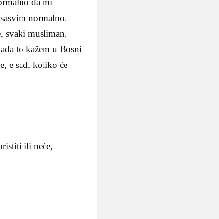
normalno da mi
o sasvim normalno.
e, svaki musliman,
 Kada to kažem u Bosni
, e sad, koliko će
stiti ili neće,