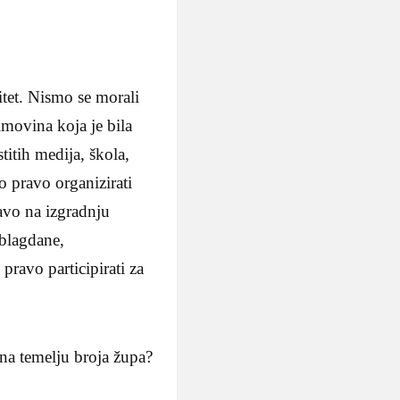
tet. Nismo se morali
 imovina koja je bila
titih medija, škola,
mo pravo organizirati
avo na izgradnju
 blagdane,
pravo participirati za
 na temelju broja župa?