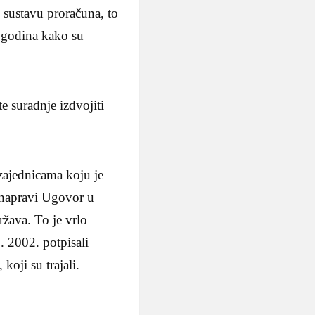
sustavu proračuna, to
t godina kako su
e suradnje izdvojiti
ajednicama koju je
e napravi Ugovor u
ržava. To je vrlo
. 2002. potpisali
oji su trajali.