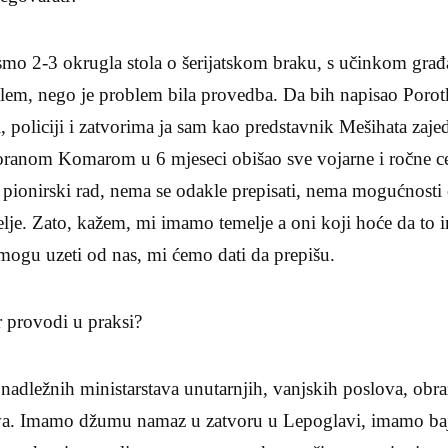
 2-3 okrugla stola o šerijatskom braku, s učinkom građa
blem, nego je problem bila provedba. Da bih napisao Porot
i, policiji i zatvorima ja sam kao predstavnik Mešihata za
nom Komarom u 6 mjeseci obišao sve vojarne i ročne cent
 pionirski rad, nema se odakle prepisati, nema mogućnosti
elje. Zato, kažem, mi imamo temelje a oni koji hoće da to 
 mogu uzeti od nas, mi ćemo dati da prepišu.
 provodi u praksi?
ežnih ministarstava unutarnjih, vanjskih poslova, obraz
ava. Imamo džumu namaz u zatvoru u Lepoglavi, imamo bajr