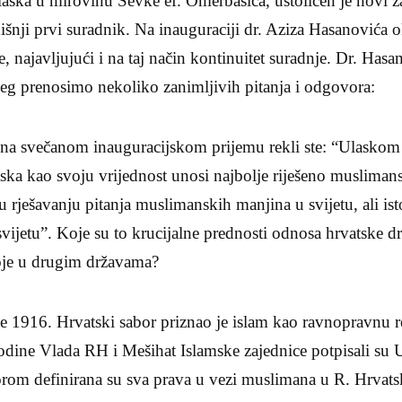
aska u mirovinu Ševke ef. Omerbašića, ustoličen je novi z
ji prvi suradnik. Na inauguraciji dr. Aziza Hasanovića ok
e, najavljujući i na taj način kontinuitet suradnje. Dr. Hasan
jeg prenosimo nekoliko zanimljivih pitanja i odgovora:
na svečanom inauguracijskom prijemu rekli ste: “Ulaskom
ka kao svoju vrijednost unosi najbolje riješeno muslimans
rješavanju pitanja muslimanskih manjina u svijetu, ali ist
vijetu”. Koje su to krucijalne prednosti odnosa hrvatske d
toje u drugim državama?
16. Hrvatski sabor priznao je islam kao ravnopravnu rel
odine Vlada RH i Mešihat Islamske zajednice potpisali su 
m definirana su sva prava u vezi muslimana u R. Hrvats