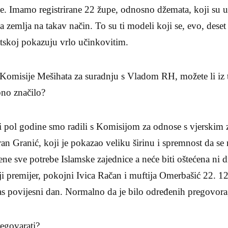
mamo registrirane 22 župe, odnosno džemata, koji su u 
 zemlja na takav način. To su ti modeli koji se, evo, dese
tskoj pokazuju vrlo učinkovitim.
k Komisije Mešihata za suradnju s Vladom RH, možete li iz t
bno značilo?
ol godine smo radili s Komisijom za odnose s vjerskim z
an Granić, koji je pokazao veliku širinu i spremnost da s
ene sve potrebe Islamske zajednice a neće biti oštećena ni d
i premijer, pokojni Ivica Račan i muftija Omerbašić 22. 12
as povijesni dan. Normalno da je bilo određenih pregovora, k
egovarati?