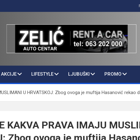
AKCIJE
LIFESTYLE
LJUBUŠKI
PROMO
MANI U HRVATSKOJ: Zbog ovoga je muftija Hasanović rekao da “Hr
E KAKVA PRAVA IMAJU MUSLI
 Zbog ovoga je muftija Hasano