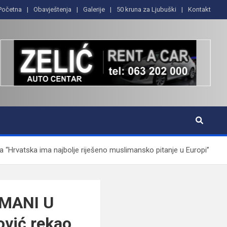
Početna
Obavještenja
Galerije
50 kruna za Ljubuški
Kontakt
vatska ima najbolje riješeno muslimansko pitanje u Europi”
MANI U
vić rekao