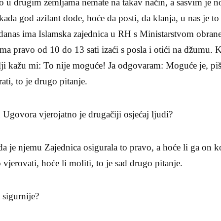
 to u drugim zemljama nemate na takav način, a sasvim je 
ada god azilant dođe, hoće da posti, da klanja, u nas je t
danas ima Islamska zajednica u RH s Ministarstvom obran
ima pravo od 10 do 13 sati izaći s posla i otići na džumu.
lji kažu mi: To nije moguće! Ja odgovaram: Moguće je, piše
ati, to je drugo pitanje.
 Ugovora vjerojatno je drugačiji osjećaj ljudi?
e njemu Zajednica osigurala to pravo, a hoće li ga on kori
vjerovati, hoće li moliti, to je sad drugo pitanje.
 sigurnije?