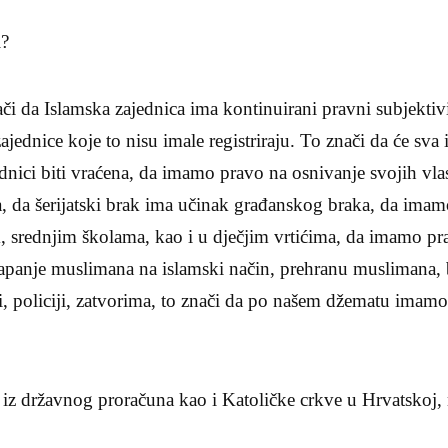
i?
a Islamska zajednica ima kontinuirani pravni subjektivi
 zajednice koje to nisu imale registriraju. To znači da će sva
dnici biti vraćena, da imamo pravo na osnivanje svojih vlas
išta, da šerijatski brak ima učinak građanskog braka, da ima
 srednjim školama, kao i u dječjim vrtićima, da imamo pr
kapanje muslimana na islamski način, prehranu muslimana,
i, policiji, zatvorima, to znači da po našem džematu imamo 
je iz državnog proračuna kao i Katoličke crkve u Hrvatskoj,