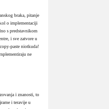
nskog braka, pitanje
kol o implementaciji
jedno s predstavnikom
re, i sve zatvore u
 copy-paste niotkuda!
implementiraju ne
ovanja i znanosti, to
ame i teravije u