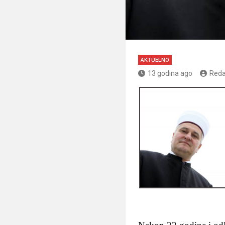
AKTUELNO
13 godina ago
Reda