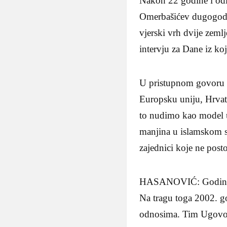
Nakon 22 godine i odl
Omerbašićev dugogodišn
vjerski vrh dvije zemlj
intervju za Dane iz ko
U pristupnom govoru 
Europsku uniju, Hrvats
to nudimo kao model u 
manjina u islamskom s
zajednici koje ne pos
HASANOVIĆ: Godine 19
Na tragu toga 2002. g
odnosima. Tim Ugovoro