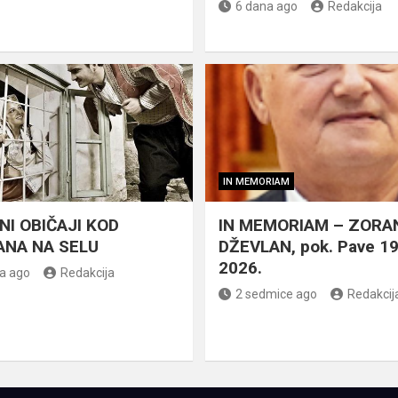
6 dana ago
Redakcija
IN MEMORIAM
NI OBIČAJI KOD
IN MEMORIAM – ZORA
NA NA SELU
DŽEVLAN, pok. Pave 1
2026.
a ago
Redakcija
2 sedmice ago
Redakcij