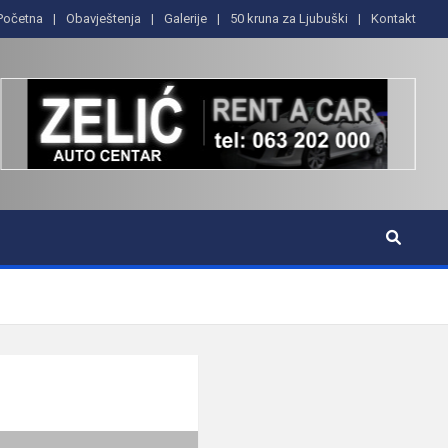
Početna
Obavještenja
Galerije
50 kruna za Ljubuški
Kontakt