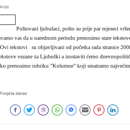
kcija
Poštovani ljubušaci, pošto su prije par mjeseci vrše
tavamo vas da u narednom periodu prenosimo stare tekstove
e. Ovi tekstovi su objavljivani od početka rada stranice 200
kstove vezane za Ljubuški a izostaviti ćemo dnevnopoliti
ahko prenosimo rubriku ”Kolumne” koji smatramo najveći
 Posjeta danas