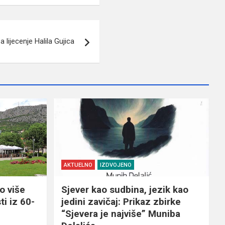
 lijecenje Halila Gujica
AKTUELNO
IZDVOJENO
o više
Sjever kao sudbina, jezik kao
ti iz 60-
jedini zavičaj: Prikaz zbirke
“Sjevera je najviše” Muniba