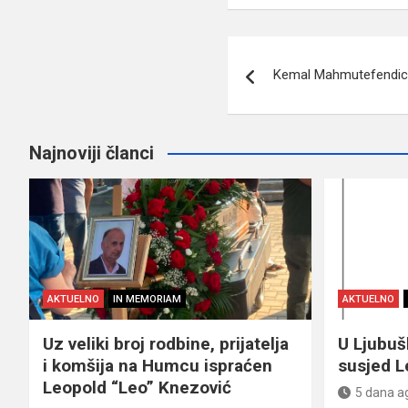
Navigacija
Kemal Mahmutefendi
članaka
Najnoviji članci
AKTUELNO
IN MEMORIAM
AKTUELNO
Uz veliki broj rodbine, prijatelja
U Ljubu
i komšija na Humcu ispraćen
susjed L
Leopold “Leo” Knezović
5 dana a