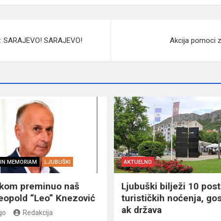
c: SARAJEVO! SARAJEVO!
Akcija pomoci za
IN MEMORIAM
LJUBUŠKI
AKTUELNO
škom preminuo naš
Ljubuški bilježi 10 post
eopold “Leo” Knezović
turističkih noćenja, gos
ak država
go
Redakcija