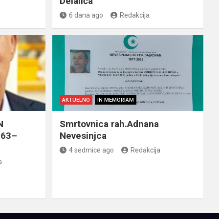
Delalića
6 dana ago
Redakcija
AKTUELNO
IN MEMORIAM
N
Smrtovnica rah.Adnana
963–
Nevesinjca
4 sedmice ago
Redakcija
a