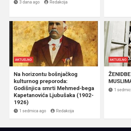
3 dana ago
Redakcija
AKTUELNO
AKTUELNO
Na horizontu bošnjačkog
ŽENIDBE
kulturnog preporoda:
MUSLIMA
Godišnjica smrti Mehmed-bega
1 sedmic
Kapetanovića Ljubušaka (1902-
1926)
1 sedmica ago
Redakcija