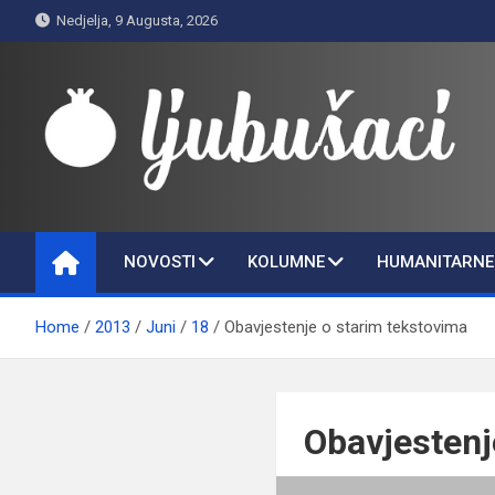
Skip
Nedjelja, 9 Augusta, 2026
to
content
Ljubušaci
Svom voljenom gradu
NOVOSTI
KOLUMNE
HUMANITARNE 
Home
2013
Juni
18
Obavjestenje o starim tekstovima
Obavjestenj