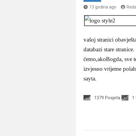
13 godina ago
Reda
vašoj stranici obavješ
databazi stare stranic
ćemo,akoBogda, sve te
izvjesno vrijeme pol
sayta.
1379 Posjeta
1