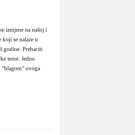
ne izmjene na našoj i
 koji se nalaze u
8.godine. Prebaciti
čke teme. Jedno
m ”blagom” ovoga