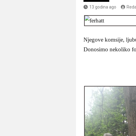
13 godina ago
Reda
Njegove komsije, ljubu
Donosimo nekoliko fot