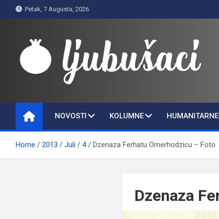
Skip
Petak, 7 Augusta, 2026
to
content
Ljubušaci
Svom voljenom gradu
NOVOSTI
KOLUMNE
HUMANITARNE 
Home
2013
Juli
4
Dzenaza Ferhatu Omerhodzicu – Foto
Dzenaza Fe