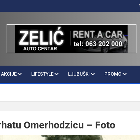
AKCIJE
LIFESTYLE
LJUBUŠKI
PROMO
rhatu Omerhodzicu – Foto