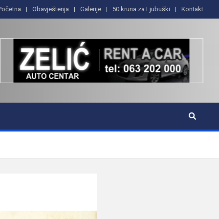
Početna
Obavještenja
Galerije
50 kruna za Ljubuški
Kontakt