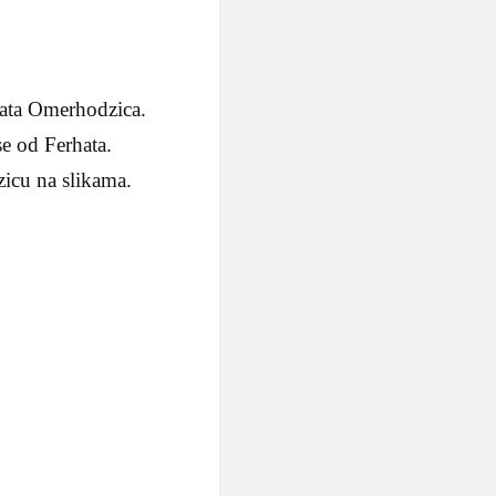
hata Omerhodzica.
se od Ferhata.
icu na slikama.