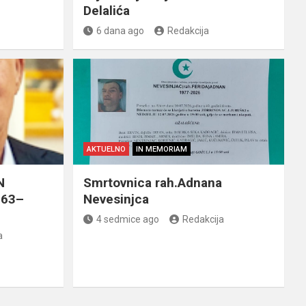
Delalića
6 dana ago
Redakcija
AKTUELNO
IN MEMORIAM
N
Smrtovnica rah.Adnana
963–
Nevesinjca
4 sedmice ago
Redakcija
a