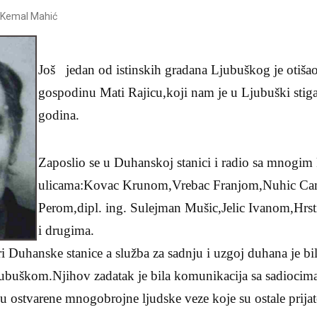
.Kemal Mahić
Još jedan od istinskih gradana Ljubuškog je otišao
gospodinu Mati Rajicu,koji nam je u Ljubuški stiga
godina.
Zaposlio se u Duhanskoj stanici i radio sa mnogim k
ulicama:Kovac Krunom,Vrebac Franjom,Nuhic Cam
Perom,dipl. ing. Sulejman Mušic,Jelic Ivanom,Hrs
i drugima.
ri Duhanske stanice a služba za sadnju i uzgoj duhana je bil
ubuškom.Njihov zadatak je bila komunikacija sa sadiocim
su ostvarene mnogobrojne ljudske veze koje su ostale prija