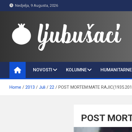
Skip
Nedjelja, 9 Augusta, 2026
to
content
Ljubušaci
Svom voljenom gradu
NOVOSTI
KOLUMNE
HUMANITARNE 
Home
2013
Juli
22
POST MORTEM:MATE RAJIC(1935.201
POST MORT