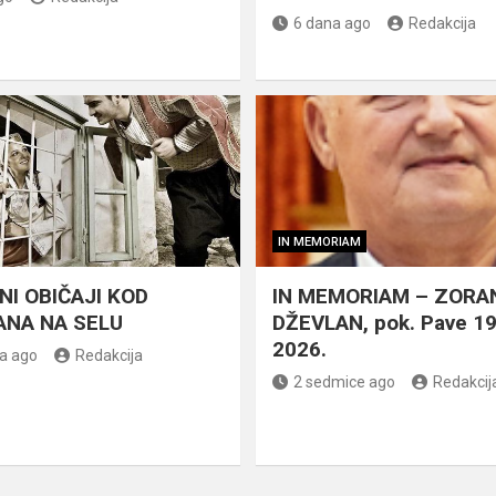
6 dana ago
Redakcija
IN MEMORIAM
NI OBIČAJI KOD
IN MEMORIAM – ZORA
NA NA SELU
DŽEVLAN, pok. Pave 1
2026.
a ago
Redakcija
2 sedmice ago
Redakcij