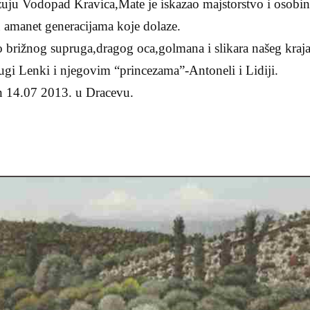
uju Vodopad Kravica,Mate je iskazao majstorstvo i osobine
 u amanet generacijama koje dolaze.
 brižnog supruga,dragog oca,golmana i slikara našeg kraja
ugi Lenki i njegovim “princezama”-Antoneli i Lidiji.
en 14.07 2013. u Dracevu.