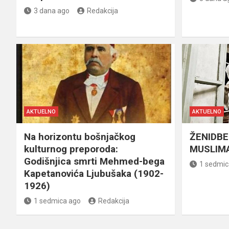
3 dana ago
Redakcija
AKTUELNO
AKTUELNO
Na horizontu bošnjačkog
ŽENIDBE
kulturnog preporoda:
MUSLIMA
Godišnjica smrti Mehmed-bega
1 sedmic
Kapetanovića Ljubušaka (1902-
1926)
1 sedmica ago
Redakcija