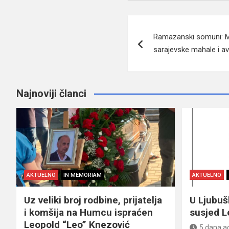
Navigacija
Ramazanski somuni: Mi
članaka
sarajevske mahale i avl
Najnoviji članci
AKTUELNO
IN MEMORIAM
AKTUELNO
Uz veliki broj rodbine, prijatelja
U Ljubu
i komšija na Humcu ispraćen
susjed L
Leopold “Leo” Knezović
5 dana a