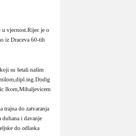
 u vjecnost.Rijec je o
o iz Draceva 60-tih
oji su šetali našim
ilom,dipl.ing.Dodig
tic Ikom,Mihaljevicem
a trajna do zatvaranja
a duhana i davanje
teljske do odlaska