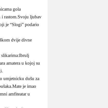
nicama gola
 rastom.Svoju ljubav
ji je “Slogi” podario
buškom dvije divne
slikarima:Ibrulj
a amatera u kojoj su
i.
ao umjetnicku dušu za
ušaka.Mate je imao
mni amfiteatar u