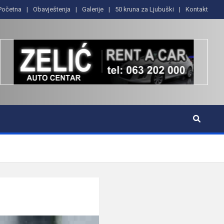
Početna
Obavještenja
Galerije
50 kruna za Ljubuški
Kontakt