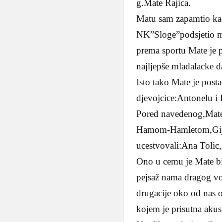
g.Mate Rajica.
Matu sam zapamtio kao
NK”Sloge”podsjetio 
prema sportu Mate je 
najljepše mladalacke d
Isto tako Mate je post
djevojcice:Antonelu i 
Pored navedenog,Mate j
Hamom-Hamletom,Gije 
ucestvovali:Ana Tolic
Ono u cemu je Mate bi
pejsaž nama dragog v
drugacije oko od nas 
kojem je prisutna akus