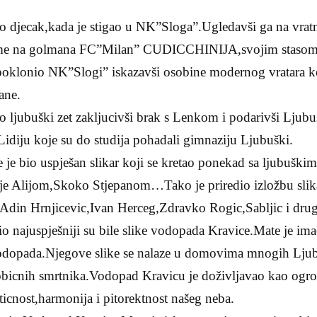
 djecak,kada je stigao u NK”Sloga”.Ugledavši ga na vrat
me na golmana FC”Milan” CUDICCHINIJA,svojim stasom i
poklonio NK”Slogi” iskazavši osobine modernog vratara ko
ane.
ao ljubuški zet zakljucivši brak s Lenkom i podarivši Lju
Lidiju koje su do studija pohadali gimnaziju Ljubuški.
e bio uspješan slikar koji se kretao ponekad sa ljubuškim 
Alijom,Skoko Stjepanom…Tako je priredio izložbu slikar
,Adin Hrnjicevic,Ivan Herceg,Zdravko Rogic,Sabljic i drug
o najuspješniji su bile slike vodopada Kravice.Mate je im
odopada.Njegove slike se nalaze u domovima mnogih Ljub
obicnih smrtnika.Vodopad Kravicu je doživljavao kao ogro
ticnost,harmonija i pitorektnost našeg neba.