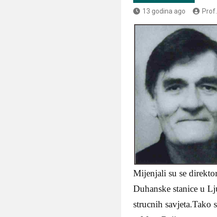
13 godina ago
Prof
Mijenjali su se direkto
Duhanske stanice u Lj
strucnih savjeta.Tako 