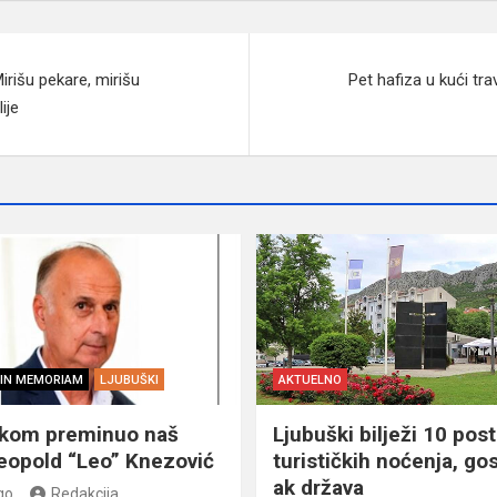
rišu pekare, mirišu
Pet hafiza u kući tr
ije
IN MEMORIAM
LJUBUŠKI
AKTUELNO
škom preminuo naš
Ljubuški bilježi 10 post
eopold “Leo” Knezović
turističkih noćenja, gos
ak država
go
Redakcija