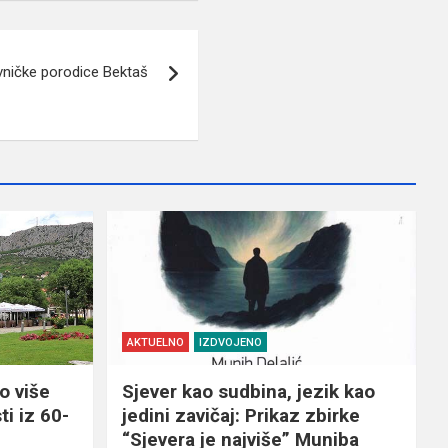
avničke porodice Bektaš
AKTUELNO
IZDVOJENO
o više
Sjever kao sudbina, jezik kao
ti iz 60-
jedini zavičaj: Prikaz zbirke
“Sjevera je najviše” Muniba