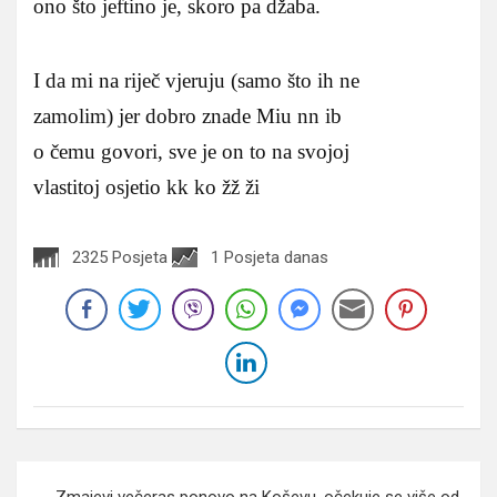
ono što jeftino je, skoro pa džaba.
I da mi na riječ vjeruju (samo što ih ne
zamolim) jer dobro znade Miu nn ib
o čemu govori, sve je on to na svojoj
vlastitoj osjetio kk ko žž ži
2325 Posjeta
1 Posjeta danas
Navigacija
Zmajevi večeras ponovo na Koševu, očekuje se više od