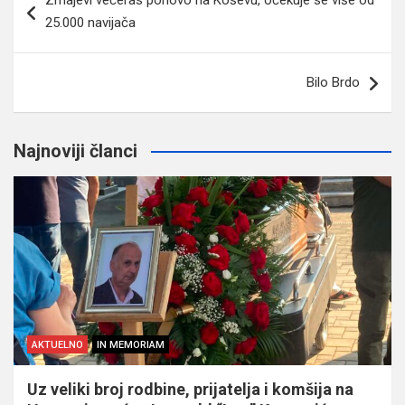
članaka
25.000 navijača
Bilo Brdo
Najnoviji članci
AKTUELNO
IN MEMORIAM
Uz veliki broj rodbine, prijatelja i komšija na