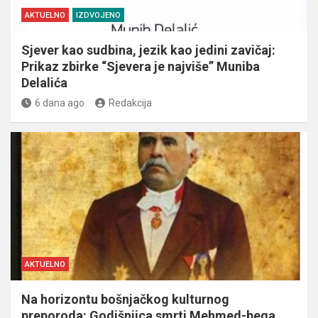
AKTUELNO
IZDVOJENO
Sjever kao sudbina, jezik kao jedini zavičaj:
Prikaz zbirke “Sjevera je najviše” Muniba
Delalića
6 dana ago
Redakcija
AKTUELNO
Na horizontu bošnjačkog kulturnog
preporoda: Godišnjica smrti Mehmed-bega