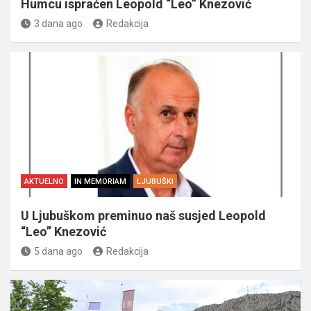
Humcu ispraćen Leopold “Leo” Knezović
3 dana ago
Redakcija
AKTUELNO
IN MEMORIAM
LJUBUŠKI
U Ljubuškom preminuo naš susjed Leopold
“Leo” Knezović
5 dana ago
Redakcija