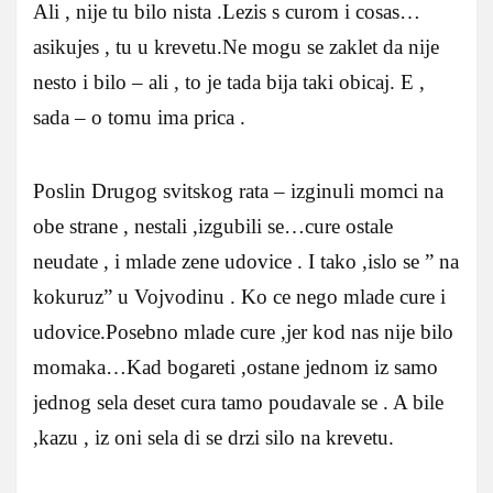
Ali , nije tu bilo nista .Lezis s curom i cosas…
asikujes , tu u krevetu.Ne mogu se zaklet da nije
nesto i bilo – ali , to je tada bija taki obicaj. E ,
sada – o tomu ima prica .
Poslin Drugog svitskog rata – izginuli momci na
obe strane , nestali ,izgubili se…cure ostale
neudate , i mlade zene udovice . I tako ,islo se ” na
kokuruz” u Vojvodinu . Ko ce nego mlade cure i
udovice.Posebno mlade cure ,jer kod nas nije bilo
momaka…Kad bogareti ,ostane jednom iz samo
jednog sela deset cura tamo poudavale se . A bile
,kazu , iz oni sela di se drzi silo na krevetu.