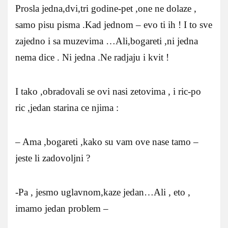
Prosla jedna,dvi,tri godine-pet ,one ne dolaze ,
samo pisu pisma .Kad jednom – evo ti ih ! I to sve
zajedno i sa muzevima …Ali,bogareti ,ni jedna
nema dice . Ni jedna .Ne radjaju i kvit !
I tako ,obradovali se ovi nasi zetovima , i ric-po
ric ,jedan starina ce njima :
– Ama ,bogareti ,kako su vam ove nase tamo –
jeste li zadovoljni ?
-Pa , jesmo uglavnom,kaze jedan…Ali , eto ,
imamo jedan problem –