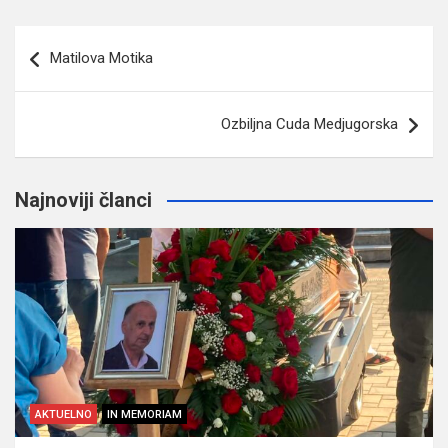
Navigacija
Matilova Motika
članaka
Ozbiljna Cuda Medjugorska
Najnoviji članci
AKTUELNO
IN MEMORIAM