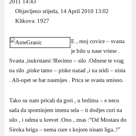
2011 14:43
Objavljeno srijeda, 14 April 2010 13:02
Klikova: 1927
E , moj covice – svasta
je bilo u nase vrime .
Svasta ,isukrstami !Recimo – silo .Odnese te vrag
na silo ,piske tamo – piske nazad ,i na sridi – nista
. Ali-opet se bar nasmijes . Prica se svasta smisno.
Tako su nam pricali da gori , u brdima – e necu
sada da spominjem imena sela – ti dodjes curi na
silo , i odma u krevet .Ono , znas :”Od Mostara do
Siroka briga – nema cure s kojom nisam liga..!”