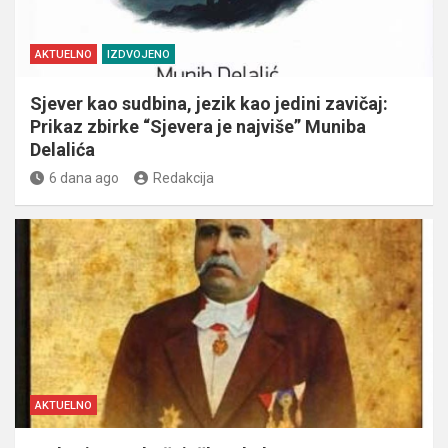
AKTUELNO
IZDVOJENO
Sjever kao sudbina, jezik kao jedini zavičaj:
Prikaz zbirke “Sjevera je najviše” Muniba
Delalića
6 dana ago
Redakcija
AKTUELNO