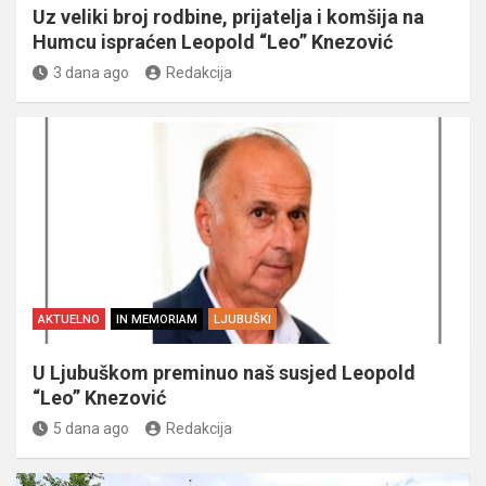
Uz veliki broj rodbine, prijatelja i komšija na
Humcu ispraćen Leopold “Leo” Knezović
3 dana ago
Redakcija
AKTUELNO
IN MEMORIAM
LJUBUŠKI
U Ljubuškom preminuo naš susjed Leopold
“Leo” Knezović
5 dana ago
Redakcija