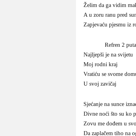
Želim da ga vidim ma
A u zoru ranu pred sun
Zapjevaću pjesmu iz r
Refren 2 put
Najljepši je na svijetu
Moj rodni kraj
Vratiću se svome dom
U svoj zavičaj
Sjećanje na sunce izna
Divne noći što su ko 
Zovu me dođem u svo
Da zaplačem tiho na o