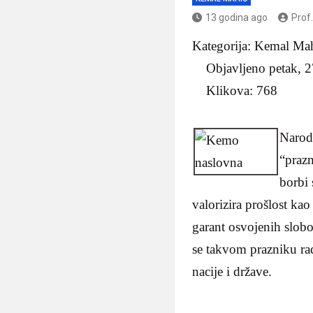
13 godina ago
Prof
Kategorija: Kemal 
Objavljeno petak, 2
Klikova: 768
Narodi
“praz
borbi 
valorizira prošlost ka
garant osvojenih slobo
se takvom prazniku rad
nacije i države.