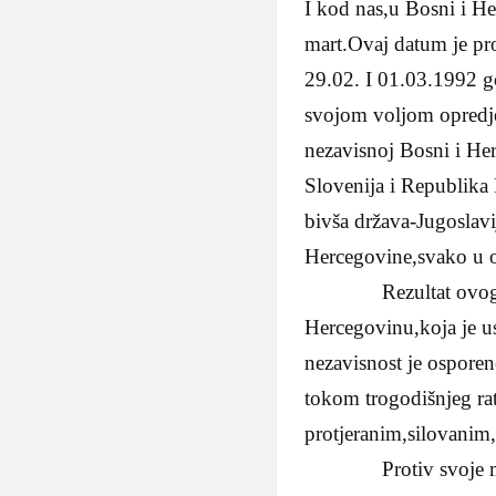
I kod nas,u Bosni i He
mart.Ovaj datum je pr
29.02. I 01.03.1992 g
svojom voljom opredje
nezavisnoj Bosni i Her
Slovenija i Republika 
bivša država-Jugoslavi
Hercegovine,svako u 
Rezultat ovog refer
Hercegovinu,koja je u
nezavisnost je osporeno
tokom trogodišnjeg ra
protjeranim,silovani
Protiv svoje majke-