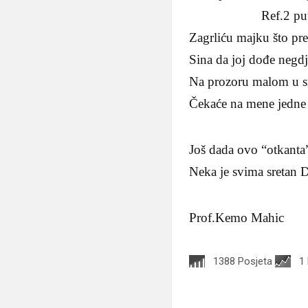
Ref.2 put
Zagrliću majku što p
Sina da joj dođe negdj
Na prozoru malom u sr
Čekaće na mene jedne 
Još dada ovo “otkanta
Neka je svima sretan D
Prof.Kemo Mahic
1388 Posjeta
1