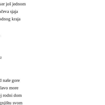
ker još jednom
čeva sjaja
odnog kraja
a
u
d naše gore
plavo more
j rodni dom
gnjištu svom