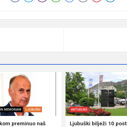
IN MEMORIAM
LJUBUŠKI
AKTUELNO
škom preminuo naš
Ljubuški bilježi 10 post