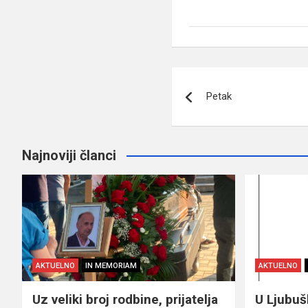
Navigacija
Petak
članaka
Najnoviji članci
AKTUELNO
IN MEMORIAM
AKTUELNO
Uz veliki broj rodbine, prijatelja
U Ljubu