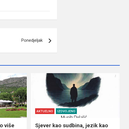
Ponedjeljak
AKTUELNO
IZDVOJENO
o više
Sjever kao sudbina, jezik kao