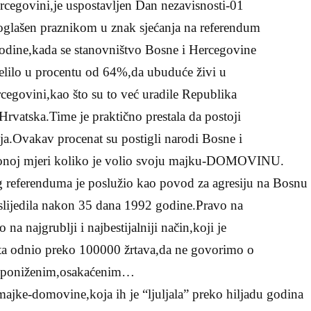
rcegovini,je uspostavljen Dan nezavisnosti-01
oglašen praznikom u znak sjećanja na referendum
odine,kada se stanovništvo Bosne i Hercegovine
lilo u procentu od 64%,da ubuduće živi u
cegovini,kao što su to već uradile Republika
Hrvatska.Time je praktično prestala da postoji
ja.Ovakav procenat su postigli narodi Bosne i
onoj mjeri koliko je volio svoju majku-DOMOVINU.
enduma je poslužio kao povod za agresiju na Bosnu 
slijedila nakon 35 dana 1992 godine.Pravo na
 na najgrublji i najbestijalniji način,koji je
ta odnio preko 100000 žrtava,da ne govorimo o
m,poniženim,osakaćenim…
domovine,koja ih je “ljuljala” preko hiljadu godina