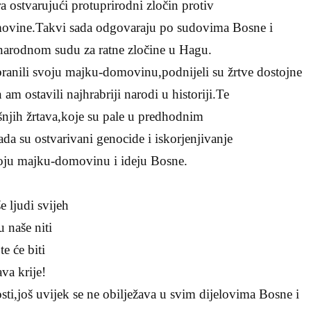
ra ostvarujući protuprirodni zločin protiv
movine.Takvi sada odgovaraju po sudovima Bosne i
arodnom sudu za ratne zločine u Hagu.
 svoju majku-domovinu,podnijeli su žrtve dostojne
m ostavili najhrabriji narodi u historiji.Te
ašnjih žrtava,koje su pale u predhodnim
ada su ostvarivani genocide i iskorjenjivanje
svoju majku-domovinu i ideju Bosne.
ljudi svijeh
naše niti
 će biti
va krije!
ti,još uvijek se ne obilježava u svim dijelovima Bosne i