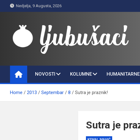
Skip
Nedjelja, 9 Augusta, 2026
to
content
Ljubušaci
Svom voljenom gradu
NOVOSTI
KOLUMNE
HUMANITARNE 
Home
2013
Septembar
8
Sutra je praznik!
Sutra je pra
KEMAL MAHIĆ