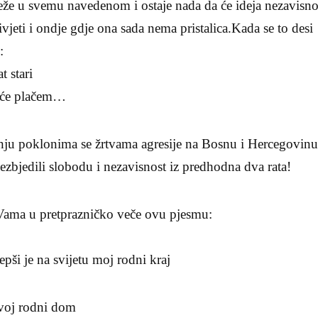
eže u svemu navedenom i ostaje nada da će ideja nezavisno
vjeti i ondje gdje ona sada nema pristalica.Kada se to desi
:
t stari
reće plačem…
ju poklonima se žrtvama agresije na Bosnu i Hercegovinu
zbjedili slobodu i nezavisnost iz predhodna dva rata!
Vama u pretprazničko veče ovu pjesmu:
 svijetu moj rodni kraj
svoj rodni dom