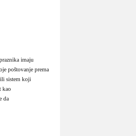
 praznika imaju
voje poštovanje prema
li sistem koji
t kao
e da