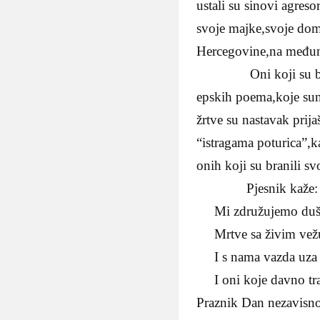
ustali su sinovi agreso
svoje majke,svoje do
Hercegovine,na međun
Oni koji su branili
epskih poema,koje sun a
žrtve su nastavak prij
“istragama poturica”,k
onih koji su branili 
Pjesnik kaže:
Mi združujemo duše 
Mrtve sa živim vežu 
I s nama vazda uza te
I oni koje davno tra
Praznik Dan nezavisnos