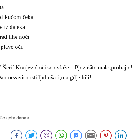
a
red kućom čeka
e iz daleka
ed tihe noći
plave oči.
” Šerif Konjević,oči se ovlaže…Pjevušite malo,probajte!
an nezavisnosti,ljubušaci,ma gdje bili!
 Posjeta danas