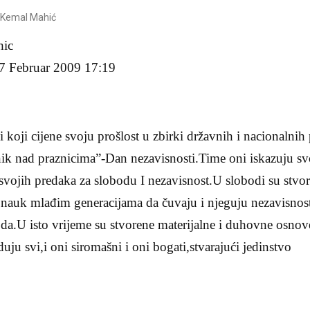
.Kemal Mahić
Mahic
7 Februar 2009 17:19
 koji cijene svoju prošlost u zbirki državnih i nacionalnih
nik nad praznicima”-Dan nezavisnosti.Time oni iskazuju s
svojih predaka za slobodu I nezavisnost.U slobodi su stvori
o nauk mlađim generacijama da čuvaju i njeguju nezavisnos
da.U isto vrijeme su stvorene materijalne i duhovne osnov
uju svi,i oni siromašni i oni bogati,stvarajući jedinstvo