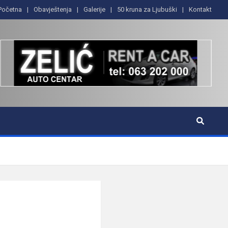
Početna
Obavještenja
Galerije
50 kruna za Ljubuški
Kontakt