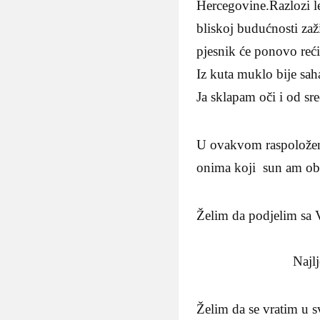
Hercegovine.Razlozi l
bliskoj budućnosti zaži
pjesnik će ponovo reći
Iz kuta muklo bije saha
Ja sklapam oči i od s
U ovakvom raspoložen
onima koji sun am obe
Želim da podjelim sa 
Najljepši je na
Želim da se vratim u 