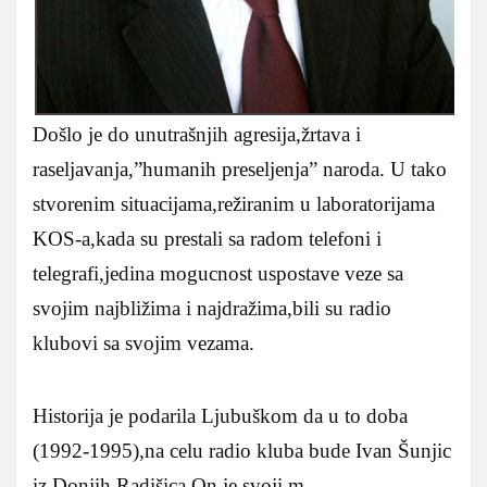
Došlo je do unutrašnjih agresija,žrtava i
raseljavanja,”humanih preseljenja” naroda. U tako
stvorenim situacijama,režiranim u laboratorijama
KOS-a,kada su prestali sa radom telefoni i
telegrafi,jedina mogucnost uspostave veze sa
svojim najbližima i najdražima,bili su radio
klubovi sa svojim vezama.
Historija je podarila Ljubuškom da u to doba
(1992-1995),na celu radio kluba bude Ivan Šunjic
iz Donjih Radišica.On je svoji m