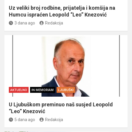
Uz veliki broj rodbine, prijatelja i komšija na
Humcu ispraćen Leopold “Leo” Knezović
3 dana ago
Redakcija
AKTUELNO
IN MEMORIAM
LJUBUŠKI
U Ljubuškom preminuo naš susjed Leopold
“Leo” Knezović
5 dana ago
Redakcija