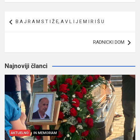
Navigacija
B A J R A M S T I Ž E, A V L I J E M I R I Š U
članaka
RADNICKI DOM
Najnoviji članci
AKTUELNO
IN MEMORIAM