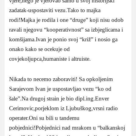
vjere,nego je vjerovao samo u svoj historijski
zadatak-uspostaviti vezu.Tako to majka
rodi!Majka je rodila i one “druge” koji nisu odob
ravali njegovu “kooperativnost” sa izbjeglicama i
komšijama.Ivan je ponio svoj “križ” i nosio ga
onako kako se ocekuje od
covjekoljupca,humaniste i altruiste.
Nikada to necemo zaboraviti! Sa opkoljenim
Sarajevom Ivan je uspostavljao vezu “ko od
šale”.Na drugoj strain je bio dipl.ing.Enver
Cerimovic,porjeklom iz Ljubuškog,vrsni radio
operater.Oni su bili u tandemu
pobjednici!Pobjednici nad mrakom u “balkanskoj