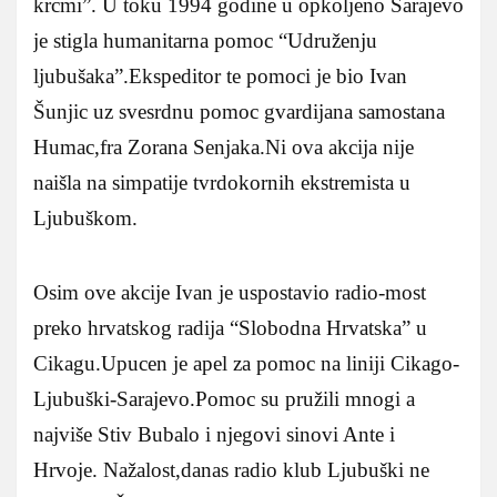
krcmi”. U toku 1994 godine u opkoljeno Sarajevo
je stigla humanitarna pomoc “Udruženju
ljubušaka”.Ekspeditor te pomoci je bio Ivan
Šunjic uz svesrdnu pomoc gvardijana samostana
Humac,fra Zorana Senjaka.Ni ova akcija nije
naišla na simpatije tvrdokornih ekstremista u
Ljubuškom.
Osim ove akcije Ivan je uspostavio radio-most
preko hrvatskog radija “Slobodna Hrvatska” u
Cikagu.Upucen je apel za pomoc na liniji Cikago-
Ljubuški-Sarajevo.Pomoc su pružili mnogi a
najviše Stiv Bubalo i njegovi sinovi Ante i
Hrvoje. Nažalost,danas radio klub Ljubuški ne