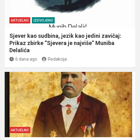
AKTUELNO
IZDVOJENO
Sjever kao sudbina, jezik kao jedini zavičaj:
Prikaz zbirke “Sjevera je najviše” Muniba
Delalića
6 dana ago
Redakcija
AKTUELNO