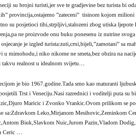
eciji su brojni turisti,jer sve te gradjevine bez turista bi 
ih” provincija,ostajemo ”zateceni” tisinom kojom milioni t
o su posjetioci tihi,strpljivi,stalozeni zbog utiska ljepote
renja,pa ne proizvode onu buku ponesenu iz nutrine svoga 
osjecanje je izgled turista:zuti,crni,bijeli,”zamotani” sa m
vi u mimohodu,i niko nikome ne smeta,bez obzira na nacij
 takvu realnost u idealnom svijetu…
necijom je bio 1967.godine.Tada smo kao maturanti ljubus
sjetili Trst i Veneciju.Nasi razrednici i voditelji puta su b
zic,Djuro Maricic i Zvonko Vrankic.Ovom prilikom se pod
ne sa:Zdravkom Leko,Mirjanom Mesihovic,Zeminkom Ce
ic,Antom Biuk,Slavkom Nuic,Jurom Pazin,Vladom Dodig
m Ceric …