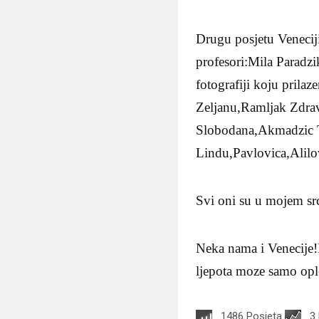
Drugu posjetu Veneciji
profesori:Mila Paradz
fotografiji koju pril
Zeljanu,Ramljak Zdra
Slobodana,Akmadzic T
Lindu,Pavlovica,Alilo
Svi oni su u mojem sr
Neka nama i Venecije!
ljepota moze samo oplem
1486 Posjeta
3