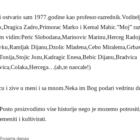
 ostvario sam 1977.godine kao profesor-razrednik.Voditelji
ik,Dragica Zadro,Primorac Marko i Kemal Mahic.”Moj” raz
azem vidim:Peric Slobodana,Marinovic Marinu,Herceg Radoj
vku,Ramljak Dijanu,Dzolic Mladena,Cebo Miralema,Grbav
onija,Stojic Jozu,Kadragic Enesa,Bebic Dijanu,Bradvica
vica,Colaka,Hercega…(ah,te naocale!)
cu i zive u meni i sa mnom.Neka im Bog podari vedrinu duse
Posto proizvodimo vise historije nego je mozemo potrositi
eniti i kultivirati.
 Posjeta danas