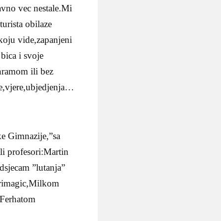
odavno vec nestale.Mi
urista obilaze
 koju vide,zapanjeni
bica i svoje
ahramom ili bez
e,vjere,ubjedjenja…
ke Gimnazije,”sa
ili profesori:Martin
sjecam ”lutanja”
rimagic,Milkom
,Ferhatom