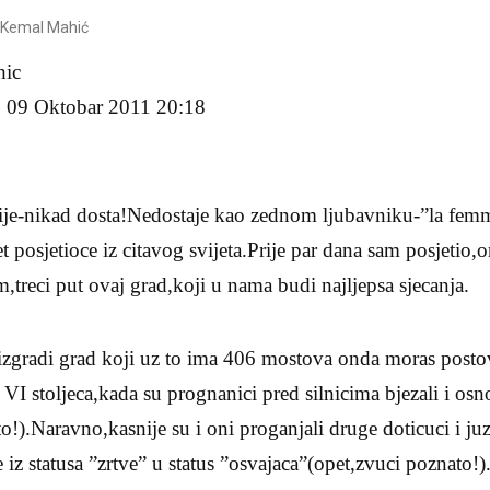
.Kemal Mahić
Mahic
 09 Oktobar 2011 20:18
je-nikad dosta!Nedostaje kao zednom ljubavniku-”la femme
 posjetioce iz citavog svijeta.Prije par dana sam posjetio,
,treci put ovaj grad,koji u nama budi najljepsa sjecanja.
zgradi grad koji uz to ima 406 mostova onda moras postova
I stoljeca,kada su prognanici pred silnicima bjezali i osn
to!).Naravno,kasnije su i oni proganjali druge doticuci i j
e iz statusa ”zrtve” u status ”osvajaca”(opet,zvuci poznato!)