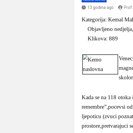
13 godina ago
Prof
Kategorija: Kemal 
Objavljeno nedjelja,
Klikova: 889
Veneci
magnet
skolom
Kada se na 118 otoka i
remembre”,pocevsi od V
ljepoticu (zvuci pozna
prostore,pretvarajuci s