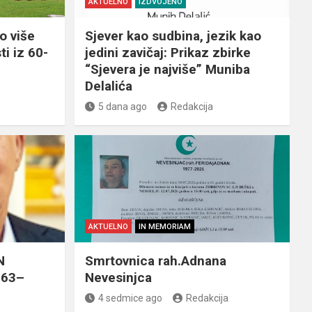
AKTUELNO
IZDVOJENO
o više
Sjever kao sudbina, jezik kao
ti iz 60-
jedini zavičaj: Prikaz zbirke
“Sjevera je najviše” Muniba
Delalića
5 dana ago
Redakcija
AKTUELNO
IN MEMORIAM
N
Smrtovnica rah.Adnana
963–
Nevesinjca
4 sedmice ago
Redakcija