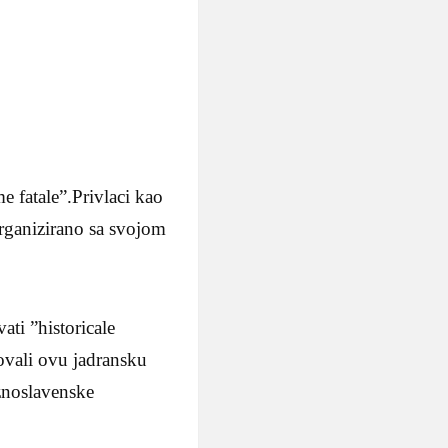
 fatale”.Privlaci kao
organizirano sa svojom
ti ”historicale
ovali ovu jadransku
uznoslavenske
.