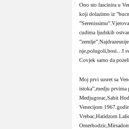
Ono sto fascinira u Ven
koji dolazimo iz ”bucn
”Serenissimu”.Vjerovatn
cudima ljudskih ostva
”zemlje”.Najdrazesnije 
nje,polugoli,bosi…I s
Covjek samo da pozeli
Moj prvi susret sa Ve
istoka”,medju prvima po
Medjugorac,Sabit Hod
Venecijom 1967.godi
Vrebac,Hatidzom Lal
Omerhodzic,Mirsado