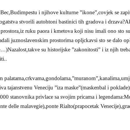
Bec,Budimpestu i njihove kulturne ”ikone”,covjek se zapita
a bogatstva stvorili autohtoni bastinici tih gradova i drzav
” prostora,iz ruku paora i kmetova koji nisu imali ono sto s
ladali juznoslavenskim prostorima opljckavsi sto se dalo opl
)Nazalost,takve su historijske ”zakonitosti” i iz njih treba
ti..
ojim palatama,crkvama,gondolama,”muranom”,kanalima,umj
iva tajanstvenu Veneciju ”iza maske”(maskenbal i poklade)
 000 stanovnika privlace sa svojim pricama i legendama:M
nte delle malavegie),ponte Rialto(prapocetak Venecije),gr