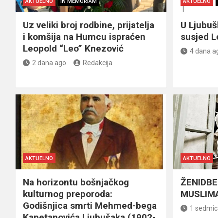
AKTUELNO
IN MEMORIAM
AKTUELNO
Uz veliki broj rodbine, prijatelja
U Ljubu
i komšija na Humcu ispraćen
susjed L
Leopold “Leo” Knezović
4 dana a
2 dana ago
Redakcija
AKTUELNO
AKTUELNO
Na horizontu bošnjačkog
ŽENIDBE
kulturnog preporoda:
MUSLIMA
Godišnjica smrti Mehmed-bega
1 sedmic
Kapetanovića Ljubušaka (1902-