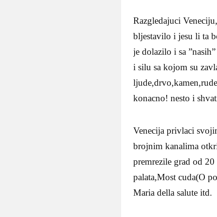
Razgledajuci Veneciju,
bljestavilo i jesu li t
je dolazilo i sa ”nasih
i silu sa kojom su zav
ljude,drvo,kamen,rude…
konacno! nesto i shvati
Venecija privlaci sv
brojnim kanalima otkr
premrezile grad od 20
palata,Most cuda(O po
Maria della salute itd.