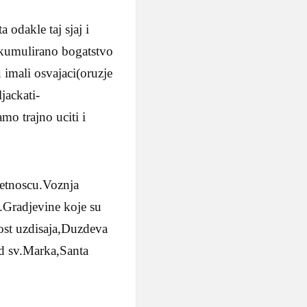
 odakle taj sjaj i
a?Akumulirano bogatstvo
u imali osvajaci(oruzje
jackati-
mo trajno uciti i
etnoscu.Voznja
.Gradjevine koje su
ost uzdisaja,Duzdeva
ad sv.Marka,Santa