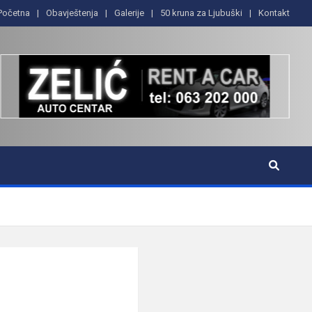
Početna
Obavještenja
Galerije
50 kruna za Ljubuški
Kontakt