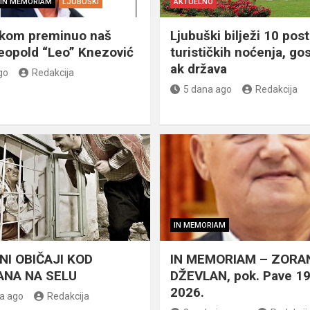
IN MEMORIAM
LJUBUŠKI
AKTUELNO
škom preminuo naš
Ljubuški bilježi 10 post
eopold “Leo” Knezović
turističkih noćenja, gos
ak država
go
Redakcija
5 dana ago
Redakcija
IN MEMORIAM
NI OBIČAJI KOD
IN MEMORIAM – ZORA
NA NA SELU
DŽEVLAN, pok. Pave 1
2026.
a ago
Redakcija