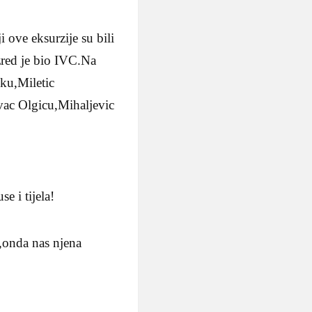
 ove eksurzije su bili
red je bio IVC.Na
ku,Miletic
ac Olgicu,Mihaljevic
 i tijela!
,onda nas njena