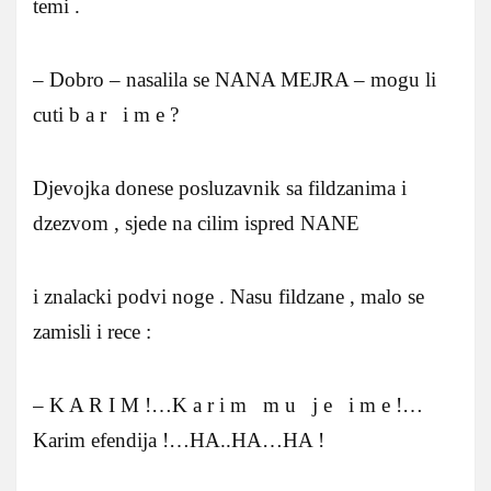
temi .
– Dobro – nasalila se NANA MEJRA – mogu li
cuti b a r i m e ?
Djevojka donese posluzavnik sa fildzanima i
dzezvom , sjede na cilim ispred NANE
i znalacki podvi noge . Nasu fildzane , malo se
zamisli i rece :
– K A R I M !…K a r i m m u j e i m e !…
Karim efendija !…HA..HA…HA !