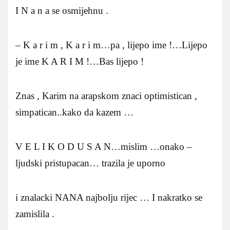
I N a n a se osmijehnu .
– K a r i m , K a r i m…pa , lijepo ime !…Lijepo
je ime K A R I M !…Bas lijepo !
Znas , Karim na arapskom znaci optimistican ,
simpatican..kako da kazem …
V E L I K O D U S A N…mislim …onako –
ljudski pristupacan… trazila je uporno
i znalacki NANA najbolju rijec … I nakratko se
zamislila .