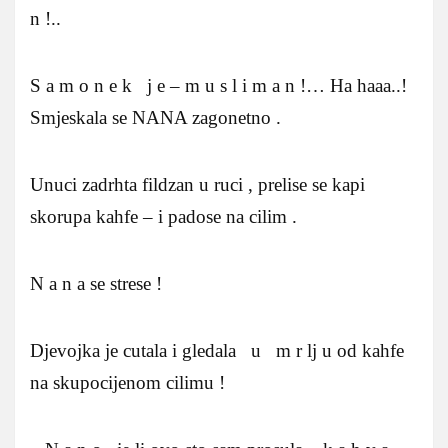
n !..
S a m o n e k j e – m u s l i m a n !… Ha haaa..!
Smjeskala se NANA zagonetno .
Unuci zadrhta fildzan u ruci , prelise se kapi
skorupa kahfe – i padose na cilim .
N a n a se strese !
Djevojka je cutala i gledala u m r lj u od kahfe
na skupocijenom cilimu !