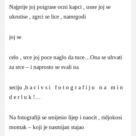
Najprije joj poigrase ocni kapci , usne joj se
ukrutise , zgrci se lice , namrgodi
joj se
celo , srce joj poce naglo da tuce…Ona se uhvati
za srce – i naprosto se svali na
seciju ,b a c i v s i f o t o g r a f i j u n a m i n
d e r l u k !…
Na fotografiji se smijesio lijep i naocit , ridjokosi
momak – koji je nasmijan stajao