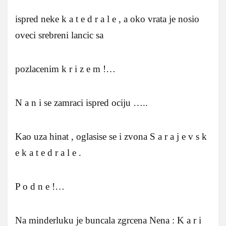
ispred neke k a t e d r a l e , a oko vrata je nosio
oveci srebreni lancic sa
pozlacenim k r i z e m !…
N a n i se zamraci ispred ociju …..
Kao uza hinat , oglasise se i zvona S a r a j e v s k
e k a t e d r a l e .
P o d n e !…
Na minderluku je buncala zgrcena Nena : K a r i