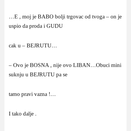
…E , moj je BABO bolji trgovac od tvoga – on je
uspio da proda i GUDU
cak u – BEJRUTU…
– Ovo je BOSNA , nije ovo LIBAN…Obuci mini
suknju u BEJRUTU pa se
tamo pravi vazna !…
I tako dalje .