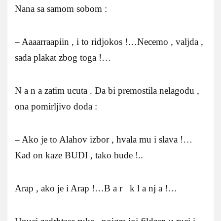
Nana sa samom sobom :
– Aaaarraapiin , i to ridjokos !…Necemo , valjda ,
sada plakat zbog toga !…
N a n a zatim ucuta . Da bi premostila nelagodu ,
ona pomirljivo doda :
– Ako je to Alahov izbor , hvala mu i slava !…
Kad on kaze BUDI , tako bude !..
Arap , ako je i Arap !…B a r k l a nj a !…