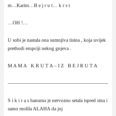
m…Karim…B e j r u t… k r s t
…OH !…
U sobi je nastala ona sumnjiva tisina , koja uvijek
prethodi erupciji nekog gnjeva .
M A M A K R U T A – I Z B E J R U T A
————————————————————-
S i k i r a s hanuma je nervozno setala ispred sina i
samo molila ALAHA da joj