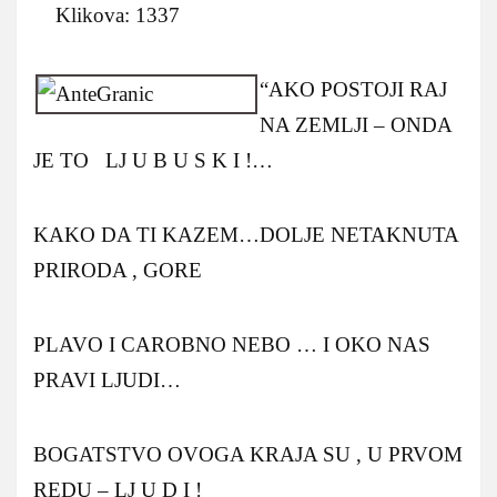
Klikova: 1337
“AKO POSTOJI RAJ
NA ZEMLJI – ONDA
JE TO LJ U B U S K I !…
KAKO DA TI KAZEM…DOLJE NETAKNUTA
PRIRODA , GORE
PLAVO I CAROBNO NEBO … I OKO NAS
PRAVI LJUDI…
BOGATSTVO OVOGA KRAJA SU , U PRVOM
REDU – LJ U D I !