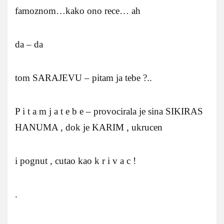
famoznom…kako ono rece… ah
da – da
tom SARAJEVU – pitam ja tebe ?..
P i t a m j a t e b e – provocirala je sina SIKIRAS
HANUMA , dok je KARIM , ukrucen
i pognut , cutao kao k r i v a c !
.