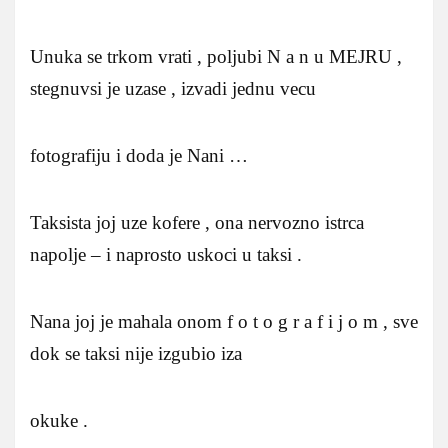
Unuka se trkom vrati , poljubi N a n u MEJRU ,
stegnuvsi je uzase , izvadi jednu vecu
fotografiju i doda je Nani …
Taksista joj uze kofere , ona nervozno istrca
napolje – i naprosto uskoci u taksi .
Nana joj je mahala onom f o t o g r a f i j o m , sve
dok se taksi nije izgubio iza
okuke .