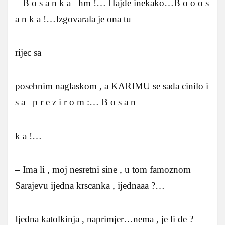
– B o s a n k a hm !… Hajde inekako…B o o o s
a n k a !…Izgovarala je ona tu
rijec sa
posebnim naglaskom , a KARIMU se sada cinilo i
s a p r e z i r o m :… B o s a n
k a !…
– Ima li , moj nesretni sine , u tom famoznom
Sarajevu ijedna krscanka , ijednaaa ?…
Ijedna katolkinja , naprimjer…nema , je li de ?