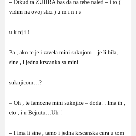
– Otkud ta ZUHRA bas da na tebe naleti – i to (
vidim na ovoj slici ) u m i n i s
u k nj i !
Pa , ako te je i zavela mini suknjom – je li bila,
sine , i jedna krscanka sa mini
suknjicom…?
– Oh , te famozne mini suknjice – doda! . Ima ih ,
eto , i u Bejrutu…Uh !
– I ima li sine , tamo i jedna krscanska cura u tom