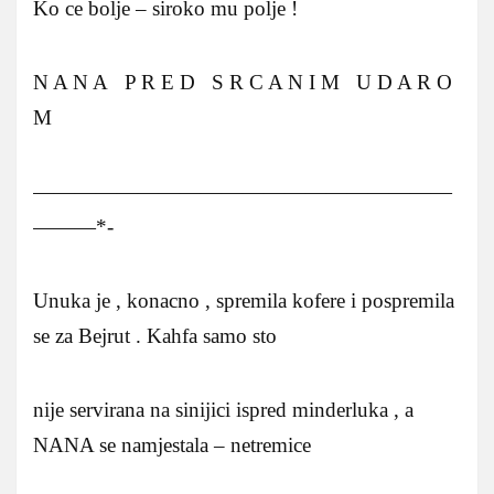
Ko ce bolje – siroko mu polje !
N A N A P R E D S R C A N I M U D A R O
M
————————————————————
———*-
Unuka je , konacno , spremila kofere i pospremila
se za Bejrut . Kahfa samo sto
nije servirana na sinijici ispred minderluka , a
NANA se namjestala – netremice