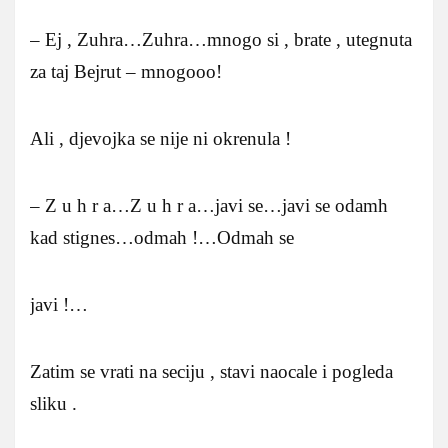
– Ej , Zuhra…Zuhra…mnogo si , brate , utegnuta
za taj Bejrut – mnogooo!
Ali , djevojka se nije ni okrenula !
– Z u h r a…Z u h r a…javi se…javi se odamh
kad stignes…odmah !…Odmah se
javi !…
Zatim se vrati na seciju , stavi naocale i pogleda
sliku .