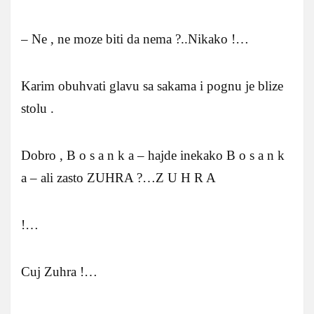
– Ne , ne moze biti da nema ?..Nikako !…
Karim obuhvati glavu sa sakama i pognu je blize
stolu .
Dobro , B o s a n k a – hajde inekako B o s a n k
a – ali zasto ZUHRA ?…Z U H R A
!…
Cuj Zuhra !…