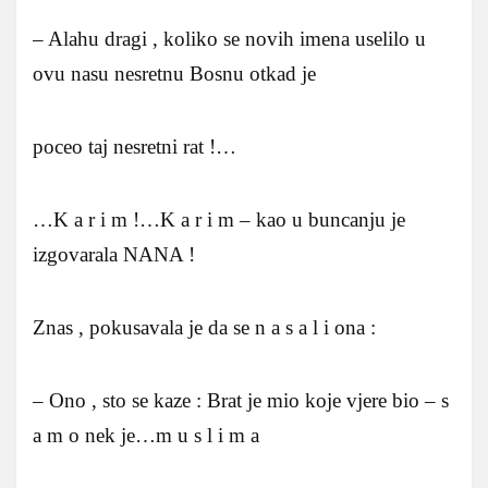
– Alahu dragi , koliko se novih imena uselilo u
ovu nasu nesretnu Bosnu otkad je
poceo taj nesretni rat !…
…K a r i m !…K a r i m – kao u buncanju je
izgovarala NANA !
Znas , pokusavala je da se n a s a l i ona :
– Ono , sto se kaze : Brat je mio koje vjere bio – s
a m o nek je…m u s l i m a