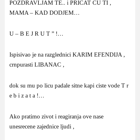
POZDRAVLJAM TE.. i PRICAT CU TI ,
MAMA – KAD DODJEM…
U – B E J R U T ” !…
Ispisivao je na razglednici KARIM EFENDIJA ,
crnpurasti LIBANAC ,
dok su mu po licu padale sitne kapi ciste vode T r
e b i z a t a !…
Ako pratimo zivot i reagiranja ove nase
unesrecene zajednice ljudi ,