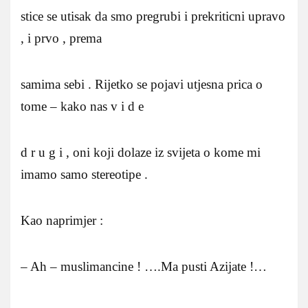
stice se utisak da smo pregrubi i prekriticni upravo
, i prvo , prema
samima sebi . Rijetko se pojavi utjesna prica o
tome – kako nas v i d e
d r u g i , oni koji dolaze iz svijeta o kome mi
imamo samo stereotipe .
Kao naprimjer :
– Ah – muslimancine ! ….Ma pusti Azijate !…