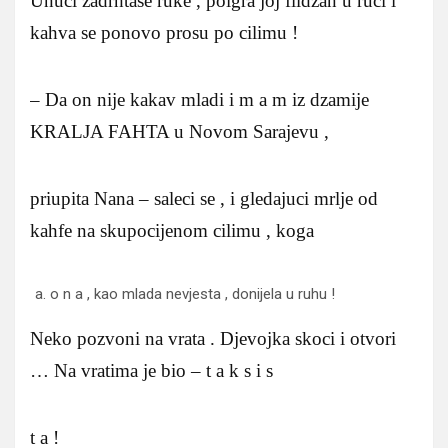
Unuci zadrhtase ruke , poigra joj fildzan u ruci i
kahva se ponovo prosu po cilimu !
– Da on nije kakav mladi i m a m iz dzamije
KRALJA FAHTA u Novom Sarajevu ,
priupita Nana – saleci se , i gledajuci mrlje od
kahfe na skupocijenom cilimu , koga
o n a , kao mlada nevjesta , donijela u ruhu !
Neko pozvoni na vrata . Djevojka skoci i otvori
… Na vratima je bio – t a k s i s
t a !