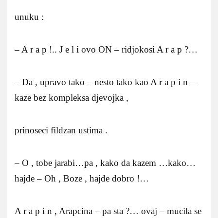
unuku :
– A r a p !.. J e l i ovo ON – ridjokosi A r a p ?…
– Da , upravo tako – nesto tako kao A r a p i n –
kaze bez kompleksa djevojka ,
prinoseci fildzan ustima .
– O , tobe jarabi…pa , kako da kazem …kako…
hajde – Oh , Boze , hajde dobro !…
A r a p i n , Arapcina – pa sta ?… ovaj – mucila se