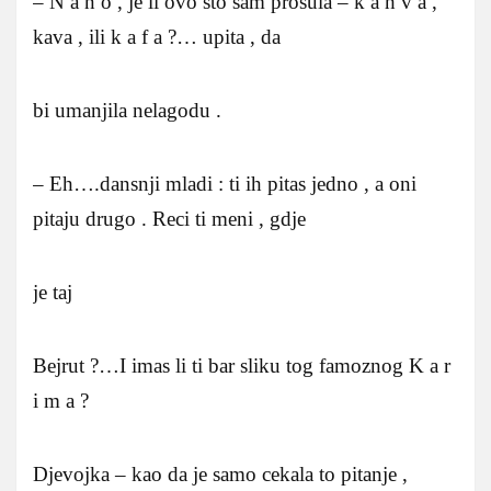
– N a n o , je li ovo sto sam prosula – k a h v a ,
kava , ili k a f a ?… upita , da
bi umanjila nelagodu .
– Eh….dansnji mladi : ti ih pitas jedno , a oni
pitaju drugo . Reci ti meni , gdje
je taj
Bejrut ?…I imas li ti bar sliku tog famoznog K a r
i m a ?
Djevojka – kao da je samo cekala to pitanje ,