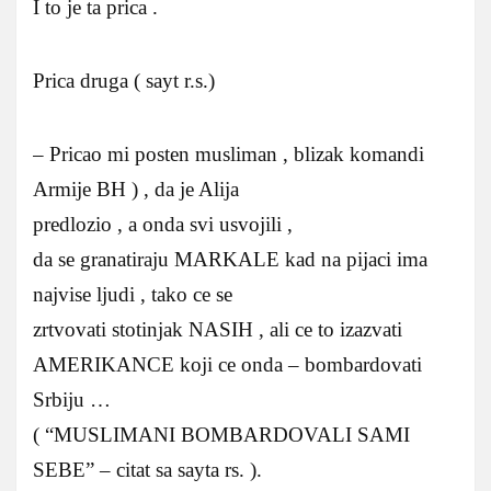
I to je ta prica .
Prica druga ( sayt r.s.)
– Pricao mi posten musliman , blizak komandi
Armije BH ) , da je Alija
predlozio , a onda svi usvojili ,
da se granatiraju MARKALE kad na pijaci ima
najvise ljudi , tako ce se
zrtvovati stotinjak NASIH , ali ce to izazvati
AMERIKANCE koji ce onda – bombardovati
Srbiju …
( “MUSLIMANI BOMBARDOVALI SAMI
SEBE” – citat sa sayta rs. ).