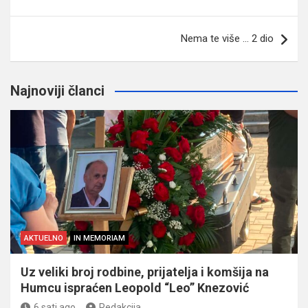
članaka
Nema te više … 2 dio
Najnoviji članci
AKTUELNO
IN MEMORIAM
Uz veliki broj rodbine, prijatelja i komšija na
Humcu ispraćen Leopold “Leo” Knezović
6 sati ago
Redakcija