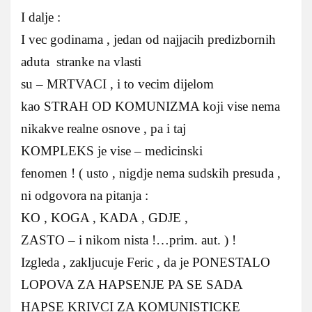
I dalje :
I vec godinama , jedan od najjacih predizbornih
aduta stranke na vlasti
su – MRTVACI , i to vecim dijelom
kao STRAH OD KOMUNIZMA koji vise nema
nikakve realne osnove , pa i taj
KOMPLEKS je vise – medicinski
fenomen ! ( usto , nigdje nema sudskih presuda ,
ni odgovora na pitanja :
KO , KOGA , KADA , GDJE ,
ZASTO – i nikom nista !…prim. aut. ) !
Izgleda , zakljucuje Feric , da je PONESTALO
LOPOVA ZA HAPSENJE PA SE SADA
HAPSE KRIVCI ZA KOMUNISTICKE