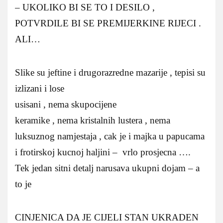
– UKOLIKO BI SE TO I DESILO ,
POTVRDILE BI SE PREMIJERKINE RIJECI .
ALI…
Slike su jeftine i drugorazredne mazarije , tepisi su
izlizani i lose
usisani , nema skupocijene
keramike , nema kristalnih lustera , nema
luksuznog namjestaja , cak je i majka u papucama
i frotirskoj kucnoj haljini – vrlo prosjecna ….
Tek jedan sitni detalj narusava ukupni dojam – a
to je
CINJENICA DA JE CIJELI STAN UKRADEN