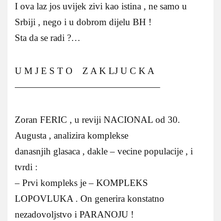
I ova laz jos uvijek zivi kao istina , ne samo u
Srbiji , nego i u dobrom dijelu BH !
Sta da se radi ?…
U M J E S T O Z A K LJ U C K A
———————————————–
Zoran FERIC , u reviji NACIONAL od 30.
Augusta , analizira komplekse
danasnjih glasaca , dakle – vecine populacije , i
tvrdi :
– Prvi kompleks je – KOMPLEKS
LOPOVLUKA . On generira konstatno
nezadovoljstvo i PARANOJU !