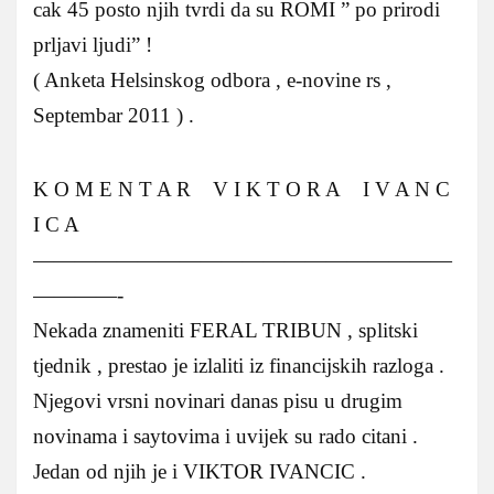
cak 45 posto njih tvrdi da su ROMI ” po prirodi
prljavi ljudi” !
( Anketa Helsinskog odbora , e-novine rs ,
Septembar 2011 ) .
K O M E N T A R V I K T O R A I V A N C
I C A
————————————————————
————-
Nekada znameniti FERAL TRIBUN , splitski
tjednik , prestao je izlaliti iz financijskih razloga .
Njegovi vrsni novinari danas pisu u drugim
novinama i saytovima i uvijek su rado citani .
Jedan od njih je i VIKTOR IVANCIC .