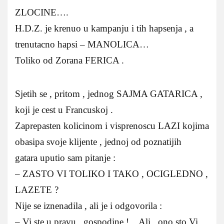
ZLOCINE….
H.D.Z. je krenuo u kampanju i tih hapsenja , a
trenutacno hapsi – MANOLICA…
Toliko od Zorana FERICA .
Sjetih se , pritom , jednog SAJMA GATARICA ,
koji je cest u Francuskoj .
Zaprepasten kolicinom i visprenoscu LAZI kojima
obasipa svoje klijente , jednoj od poznatijih
gatara uputio sam pitanje :
– ZASTO VI TOLIKO I TAKO , OCIGLEDNO ,
LAZETE ?
Nije se iznenadila , ali je i odgovorila :
– Vi ste u pravu , gospodine !…Ali , ono sto Vi