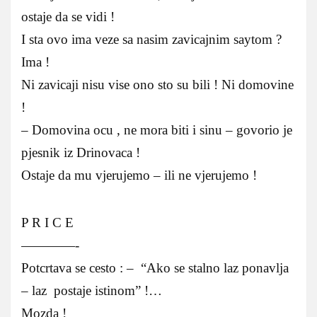
ostaje da se vidi !
I sta ovo ima veze sa nasim zavicajnim saytom ?
Ima !
Ni zavicaji nisu vise ono sto su bili ! Ni domovine
!
– Domovina ocu , ne mora biti i sinu – govorio je
pjesnik iz Drinovaca !
Ostaje da mu vjerujemo – ili ne vjerujemo !
P R I C E
————-
Potcrtava se cesto : – “Ako se stalno laz ponavlja
– laz postaje istinom” !…
Mozda !