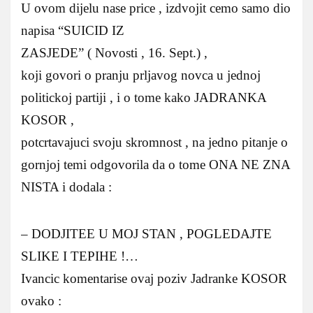
U ovom dijelu nase price , izdvojit cemo samo dio
napisa “SUICID IZ
ZASJEDE” ( Novosti , 16. Sept.) ,
koji govori o pranju prljavog novca u jednoj
politickoj partiji , i o tome kako JADRANKA
KOSOR ,
potcrtavajuci svoju skromnost , na jedno pitanje o
gornjoj temi odgovorila da o tome ONA NE ZNA
NISTA i dodala :
– DODJITEE U MOJ STAN , POGLEDAJTE
SLIKE I TEPIHE !…
Ivancic komentarise ovaj poziv Jadranke KOSOR
ovako :