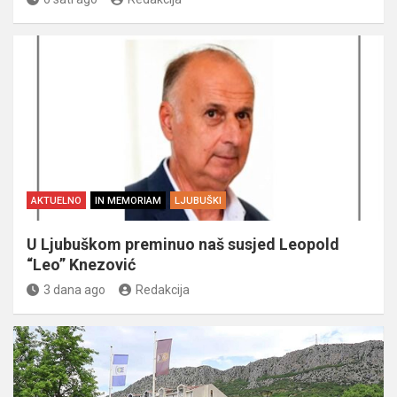
AKTUELNO
IN MEMORIAM
LJUBUŠKI
U Ljubuškom preminuo naš susjed Leopold
“Leo” Knezović
3 dana ago
Redakcija