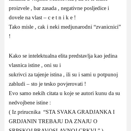
proizvele , bar zasada , negativne posljedice i
dovele na vlast – c e t n i k e !
Tako misle , cak i neki medjunarodni “zvanicnici”
!
Kako se intelektualna elita predstavlja kao jedina
vlasnica istine , oni su i
sukrivci za tajenje istina , ili su i sami u potpunoj
zabludi – sto je tesko povjerovati !
Evo samo nekih citata u koje se autori kunu da su
nedvojbene istine :
( Iz prirucnika “STA SVAKA GRADJANKA I
GRDJANIN TREBAJU DA ZNAJU O
SRPSKOJ PRAVOSLAVNOJ CRKVI ” ).