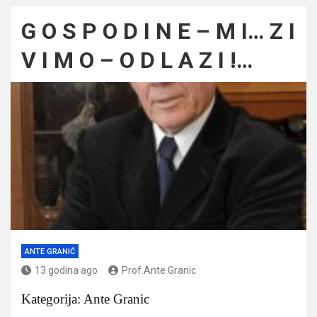
G O S P O D I N E – M I… Z I
V I M O – O D L A Z I !…
ANTE GRANIĆ
13 godina ago
Prof.Ante Granic
Kategorija: Ante Granic