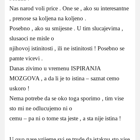
Nas narod voli price . One se , ako su interesantne
, prenose sa koljena na koljeno .
Posebno , ako su smijesne . U tim slucajevima ,
slusaoci ne misle o
njihovoj istinitosti , ili ne istinitosti ! Posebno se
pamte vicevi .
Danas zivimo u vremenu ISPIRANJA
MOZGOVA , a da li je to istina – saznat cemo
uskoro !
Nema potrebe da se oko toga sporimo , tim vise
sto mi ne odlucujemo ni o
cemu – pa ni o tome sta jeste , a sta nije istina !
U ovo nase vrijeme svi se trude da istaknu sto vise