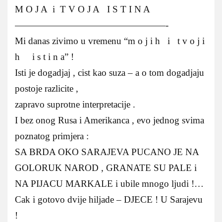
M O J A i T V O J A I S T I N A
————————————————-
Mi danas zivimo u vremenu “m o j i h i t v o j i
h i s t i n a” !
Isti je dogadjaj , cist kao suza – a o tom dogadjaju
postoje razlicite ,
zapravo suprotne interpretacije .
I bez onog Rusa i Amerikanca , evo jednog svima
poznatog primjera :
SA BRDA OKO SARAJEVA PUCANO JE NA
GOLORUK NAROD , GRANATE SU PALE i
NA PIJACU MARKALE i ubile mnogo ljudi !…
Cak i gotovo dvije hiljade – DJECE ! U Sarajevu
!