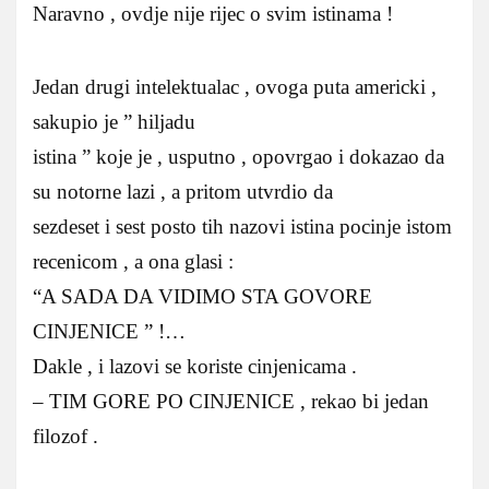
Naravno , ovdje nije rijec o svim istinama !
Jedan drugi intelektualac , ovoga puta americki ,
sakupio je ” hiljadu
istina ” koje je , usputno , opovrgao i dokazao da
su notorne lazi , a pritom utvrdio da
sezdeset i sest posto tih nazovi istina pocinje istom
recenicom , a ona glasi :
“A SADA DA VIDIMO STA GOVORE
CINJENICE ” !…
Dakle , i lazovi se koriste cinjenicama .
– TIM GORE PO CINJENICE , rekao bi jedan
filozof .