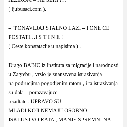
( ljubusaci.com ).
– ¨PONAVLJAJ STALNO LAZI – I ONE CE
POSTATI…I S T I N E !
( Ceste konstatacije u napisima ) .
Drago BABIC iz Instituta za migracije i narodnosti
u Zagrebu , vrsio je znanstvena istrazivanja
na podrucjima pogodjenim ratom , i ta istrazivanja
su dala – porazavajuce
rezultate : UPRAVO SU
MLADI KOJI NEMAJU OSOBNO
ISKLUSTVO RATA , MANJE SPREMNI NA