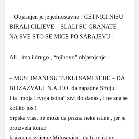
– Objasnjen je je jednostavno : CETNICI NISU
BIRALI CILJEVE – SLALI SU GRANATE
NA SVE STO SE MICE PO SARAJEVU !
Ali , ima i drugo , “njihovo” objasnjenje :
– MUSLIMANI SU TUKLI SAMI SEBE – DA
BI IZAZVALI N.A.T.O. da napadne Srbiju !
I ta “moja i tvoja istina” zivi do danas , i ne zna se
koliko jos !
Srpska vlast ne moze da prizna neke istine , jer je
proizvela toliko
fasizma u vrijeme Milosevica , da bi te istine