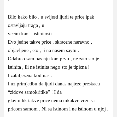
Bilo kako bilo , u svijesti ljudi te price ipak
ostavljaju traga , u
vecini kao – istinitosti .
Evo jedne takve price , skracene naravno ,
objavljene , eto , i na nasem saytu .
Odabrao sam bas nju kao prvu , ne zato sto je
istinita , ili ne istinita nego sto je tipicna !
I zabiljezena kod nas .
I uz primjedbu da ljudi danas najteze preskacu
“zidove samokritike” ! I da
glavni lik takve price nema nikakve veze sa
pricom samom . Ni sa istinom i ne istinom u njoj .