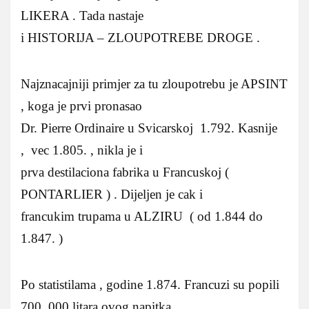
LIKERA . Tada nastaje
i HISTORIJA – ZLOUPOTREBE DROGE .
Najznacajniji primjer za tu zloupotrebu je APSINT
, koga je prvi pronasao
Dr. Pierre Ordinaire u Svicarskoj 1.792. Kasnije
, vec 1.805. , nikla je i
prva destilaciona fabrika u Francuskoj (
PONTARLIER ) . Dijeljen je cak i
francukim trupama u ALZIRU ( od 1.844 do
1.847. )
Po statistilama , godine 1.874. Francuzi su popili
700. 000 litara ovog napitka ,