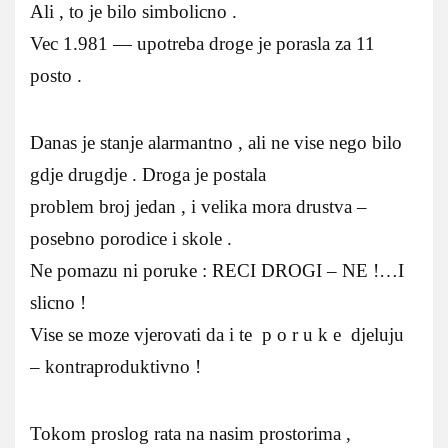
Ali , to je bilo simbolicno .
Vec 1.981 — upotreba droge je porasla za 11
posto .
Danas je stanje alarmantno , ali ne vise nego bilo
gdje drugdje . Droga je postala
problem broj jedan , i velika mora drustva –
posebno porodice i skole .
Ne pomazu ni poruke : RECI DROGI – NE !…I
slicno !
Vise se moze vjerovati da i te p o r u k e djeluju
– kontraproduktivno !
Tokom proslog rata na nasim prostorima ,