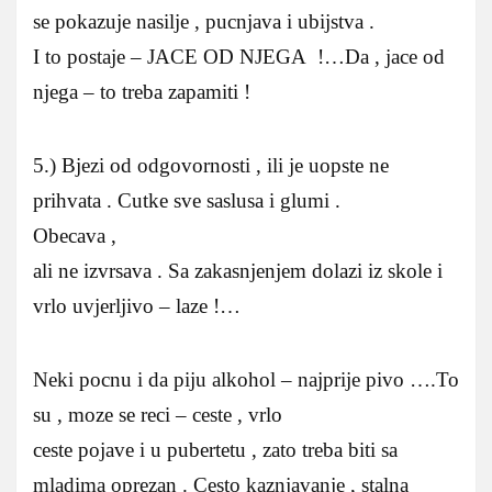
se pokazuje nasilje , pucnjava i ubijstva .
I to postaje – JACE OD NJEGA !…Da , jace od
njega – to treba zapamiti !
5.) Bjezi od odgovornosti , ili je uopste ne
prihvata . Cutke sve saslusa i glumi .
Obecava ,
ali ne izvrsava . Sa zakasnjenjem dolazi iz skole i
vrlo uvjerljivo – laze !…
Neki pocnu i da piju alkohol – najprije pivo ….To
su , moze se reci – ceste , vrlo
ceste pojave i u pubertetu , zato treba biti sa
mladima oprezan . Cesto kaznjavanje , stalna