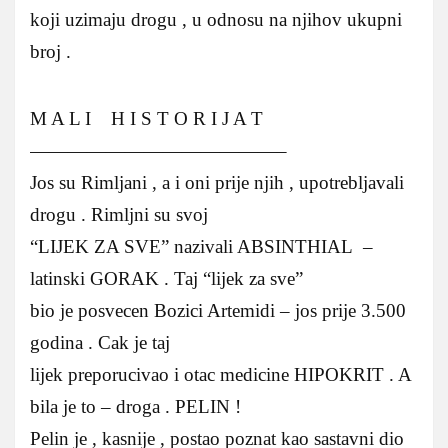
koji uzimaju drogu , u odnosu na njihov ukupni
broj .
M A L I H I S T O R I J A T
—————————————–
Jos su Rimljani , a i oni prije njih , upotrebljavali
drogu . Rimljni su svoj
“LIJEK ZA SVE” nazivali ABSINTHIAL –
latinski GORAK . Taj “lijek za sve”
bio je posvecen Bozici Artemidi – jos prije 3.500
godina . Cak je taj
lijek preporucivao i otac medicine HIPOKRIT . A
bila je to – droga . PELIN !
Pelin je , kasnije , postao poznat kao sastavni dio