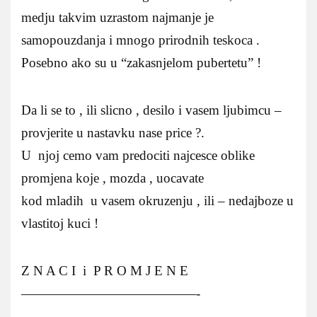
medju takvim uzrastom najmanje je
samopouzdanja i mnogo prirodnih teskoca .
Posebno ako su u “zakasnjelom pubertetu” !
Da li se to , ili slicno , desilo i vasem ljubimcu –
provjerite u nastavku nase price ?.
U njoj cemo vam predociti najcesce oblike
promjena koje , mozda , uocavate
kod mladih u vasem okruzenju , ili – nedajboze u
vlastitoj kuci !
Z N A C I i P R O M J E N E
—————————————-