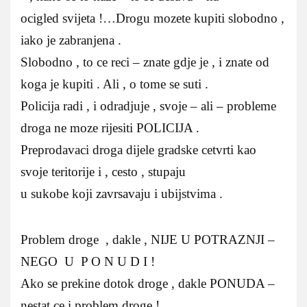
ocigled svijeta !…Drogu mozete kupiti slobodno ,
iako je zabranjena .
Slobodno , to ce reci – znate gdje je , i znate od
koga je kupiti . Ali , o tome se suti .
Policija radi , i odradjuje , svoje – ali – probleme
droga ne moze rijesiti POLICIJA .
Preprodavaci droga dijele gradske cetvrti kao
svoje teritorije i , cesto , stupaju
u sukobe koji zavrsavaju i ubijstvima .
Problem droge , dakle , NIJE U POTRAZNJI –
NEGO U P O N U D I !
Ako se prekine dotok droge , dakle PONUDA –
nestat ce i problem droge !