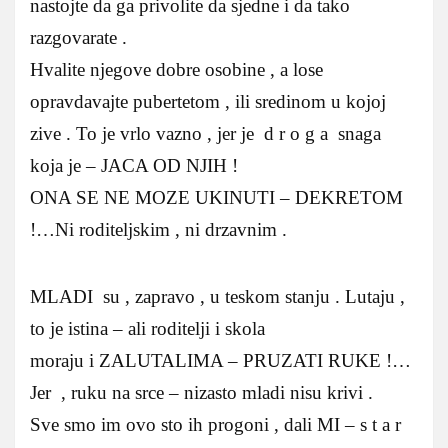
nastojte da ga privolite da sjedne i da tako
razgovarate .
Hvalite njegove dobre osobine , a lose
opravdavajte pubertetom , ili sredinom u kojoj
zive . To je vrlo vazno , jer je d r o g a snaga
koja je – JACA OD NJIH !
ONA SE NE MOZE UKINUTI – DEKRETOM
!…Ni roditeljskim , ni drzavnim .
MLADI su , zapravo , u teskom stanju . Lutaju ,
to je istina – ali roditelji i skola
moraju i ZALUTALIMA – PRUZATI RUKE !…
Jer , ruku na srce – nizasto mladi nisu krivi .
Sve smo im ovo sto ih progoni , dali MI – s t a r