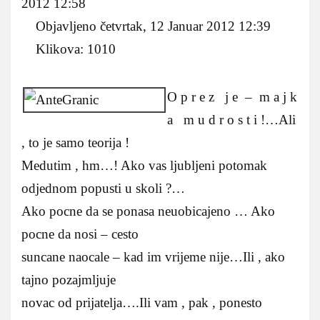
2012 12:58
Objavljeno četvrtak, 12 Januar 2012 12:39
Klikova: 1010
O p r e z j e – m a j k
a m u d r o s t i !…Ali
, to je samo teorija !
Medutim , hm…! Ako vas ljubljeni potomak
odjednom popusti u skoli ?…
Ako pocne da se ponasa neuobicajeno … Ako
pocne da nosi – cesto
suncane naocale – kad im vrijeme nije…Ili , ako
tajno pozajmljuje
novac od prijatelja….Ili vam , pak , ponesto