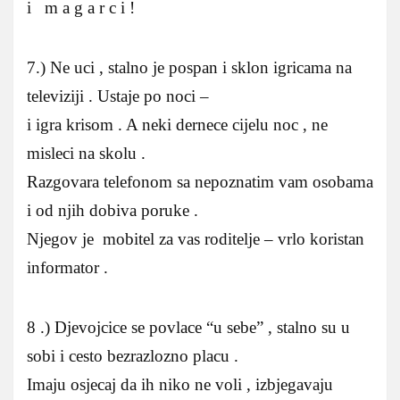
i m a g a r c i !
7.) Ne uci , stalno je pospan i sklon igricama na
televiziji . Ustaje po noci –
i igra krisom . A neki dernece cijelu noc , ne
misleci na skolu .
Razgovara telefonom sa nepoznatim vam osobama
i od njih dobiva poruke .
Njegov je mobitel za vas roditelje – vrlo koristan
informator .
8 .) Djevojcice se povlace “u sebe” , stalno su u
sobi i cesto bezrazlozno placu .
Imaju osjecaj da ih niko ne voli , izbjegavaju