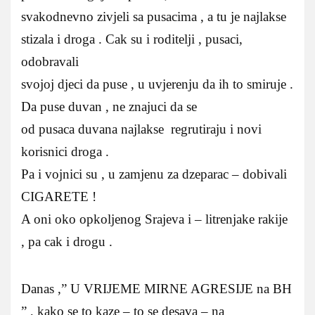
svakodnevno zivjeli sa pusacima , a tu je najlakse
stizala i droga . Cak su i roditelji , pusaci,
odobravali
svojoj djeci da puse , u uvjerenju da ih to smiruje .
Da puse duvan , ne znajuci da se
od pusaca duvana najlakse regrutiraju i novi
korisnici droga .
Pa i vojnici su , u zamjenu za dzeparac – dobivali
CIGARETE !
A oni oko opkoljenog Srajeva i – litrenjake rakije
, pa cak i drogu .
Danas ,” U VRIJEME MIRNE AGRESIJE na BH
” , kako se to kaze – to se desava – na