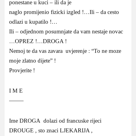
ponestane u kuci – ili da je
naglo promijenio fizicki izgled !…Ili – da cesto
odlazi u kupatilo !…
Ili – odjednom posumnjate da vam nestaje novac
…OPREZ !…DROGA !
Nemoj te da vas zavara uvjerenje : “To ne moze
moje zlatno dijete” !
Provjerite !
I M E
——–
Ime DROGA dolazi od francuske rijeci
DROUGE , sto znaci LJEKARIJA ,