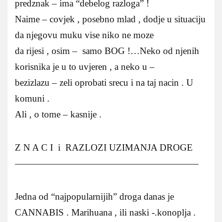
predznak – ima “debelog razloga” !
Naime – covjek , posebno mlad , dodje u situaciju
da njegovu muku vise niko ne moze
da rijesi , osim – samo BOG !…Neko od njenih
korisnika je u to uvjeren , a neko u –
bezizlazu – zeli oprobati srecu i na taj nacin . U
komuni .
Ali , o tome – kasnije .
Z N A C I i RAZLOZI UZIMANJA DROGE
———————————————————–
Jedna od “najpopularnijih” droga danas je
CANNABIS . Marihuana , ili naski -.konoplja .