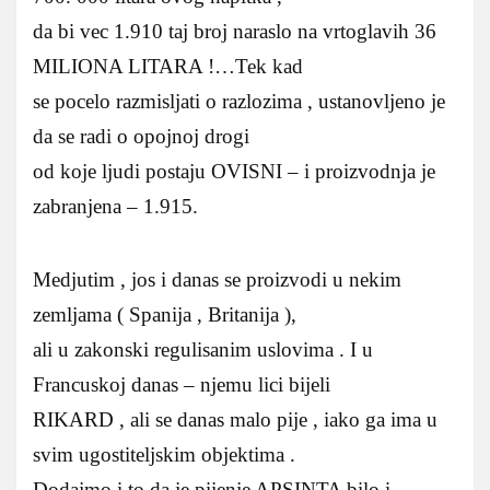
da bi vec 1.910 taj broj naraslo na vrtoglavih 36
MILIONA LITARA !…Tek kad
se pocelo razmisljati o razlozima , ustanovljeno je
da se radi o opojnoj drogi
od koje ljudi postaju OVISNI – i proizvodnja je
zabranjena – 1.915.
Medjutim , jos i danas se proizvodi u nekim
zemljama ( Spanija , Britanija ),
ali u zakonski regulisanim uslovima . I u
Francuskoj danas – njemu lici bijeli
RIKARD , ali se danas malo pije , iako ga ima u
svim ugostiteljskim objektima .
Dodajmo i to da je pijenje APSINTA bilo i