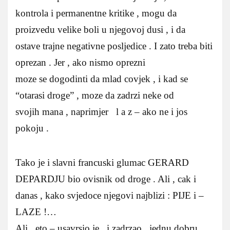
kontrola i permanentne kritike , mogu da
proizvedu velike boli u njegovoj dusi , i da
ostave trajne negativne posljedice . I zato treba biti
oprezan . Jer , ako nismo oprezni
moze se dogodinti da mlad covjek , i kad se
“otarasi droge” , moze da zadrzi neke od
svojih mana , naprimjer l a z – ako ne i jos
pokoju .
Tako je i slavni francuski glumac GERARD
DEPARDJU bio ovisnik od droge . Ali , cak i
danas , kako svjedoce njegovi najblizi : PIJE i –
LAZE !…
Ali , eto – usavrsio je , i zadrzao , jednu dobru