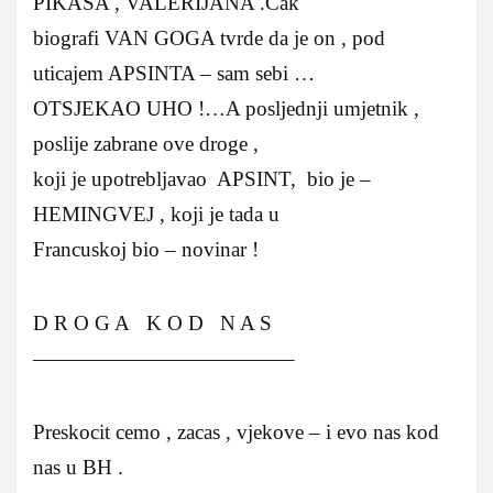
PIKASA , VALERIJANA .Cak
biografi VAN GOGA tvrde da je on , pod
uticajem APSINTA – sam sebi …
OTSJEKAO UHO !…A posljednji umjetnik ,
poslije zabrane ove droge ,
koji je upotrebljavao APSINT, bio je –
HEMINGVEJ , koji je tada u
Francuskoj bio – novinar !
D R O G A K O D N A S
————————————–
Preskocit cemo , zacas , vjekove – i evo nas kod
nas u BH .