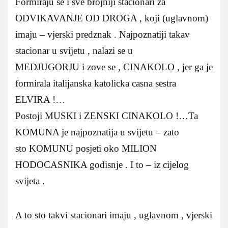
Formiraju se i sve brojniji stacionari za
ODVIKAVANJE OD DROGA , koji (uglavnom)
imaju – vjerski predznak . Najpoznatiji takav
stacionar u svijetu , nalazi se u
MEDJUGORJU i zove se , CINAKOLO , jer ga je
formirala italijanska katolicka casna sestra
ELVIRA !…
Postoji MUSKI i ZENSKI CINAKOLO !…Ta
KOMUNA je najpoznatija u svijetu – zato
sto KOMUNU posjeti oko MILION
HODOCASNIKA godisnje . I to – iz cijelog
svijeta .
A to sto takvi stacionari imaju , uglavnom , vjerski