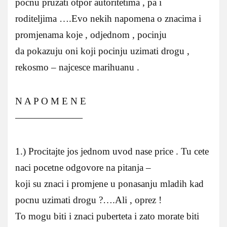
pocnu pruzati otpor autoritetima , pa i
roditeljima ….Evo nekih napomena o znacima i
promjenama koje , odjednom , pocinju
da pokazuju oni koji pocinju uzimati drogu ,
rekosmo – najcesce marihuanu .
N A P O M E N E
———————
1.) Procitajte jos jednom uvod nase price . Tu cete
naci pocetne odgovore na pitanja –
koji su znaci i promjene u ponasanju mladih kad
pocnu uzimati drogu ?….Ali , oprez !
To mogu biti i znaci puberteta i zato morate biti