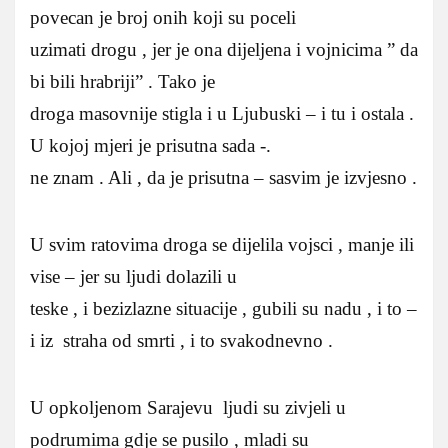
povecan je broj onih koji su poceli
uzimati drogu , jer je ona dijeljena i vojnicima ” da
bi bili hrabriji” . Tako je
droga masovnije stigla i u Ljubuski – i tu i ostala .
U kojoj mjeri je prisutna sada -.
ne znam . Ali , da je prisutna – sasvim je izvjesno .
U svim ratovima droga se dijelila vojsci , manje ili
vise – jer su ljudi dolazili u
teske , i bezizlazne situacije , gubili su nadu , i to –
i iz straha od smrti , i to svakodnevno .
U opkoljenom Sarajevu ljudi su zivjeli u
podrumima gdje se pusilo , mladi su