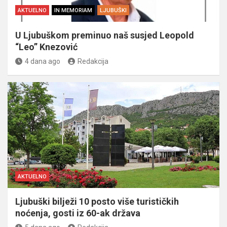
AKTUELNO
IN MEMORIAM
LJUBUŠKI
U Ljubuškom preminuo naš susjed Leopold
“Leo” Knezović
4 dana ago
Redakcija
AKTUELNO
Ljubuški bilježi 10 posto više turističkih
noćenja, gosti iz 60-ak država