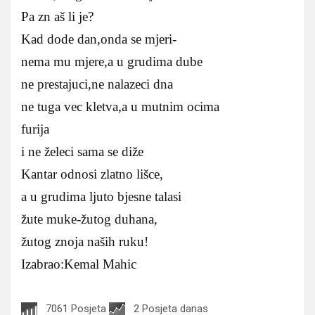
Pa zn aš li je?
Kad dode dan,onda se mjeri-
nema mu mjere,a u grudima dube
ne prestajuci,ne nalazeci dna
ne tuga vec kletva,a u mutnim ocima
furija
i ne želeci sama se diže
Kantar odnosi zlatno lišce,
a u grudima ljuto bjesne talasi
žute muke-žutog duhana,
žutog znoja naših ruku!
Izabrao:Kemal Mahic
7061 Posjeta
2 Posjeta danas