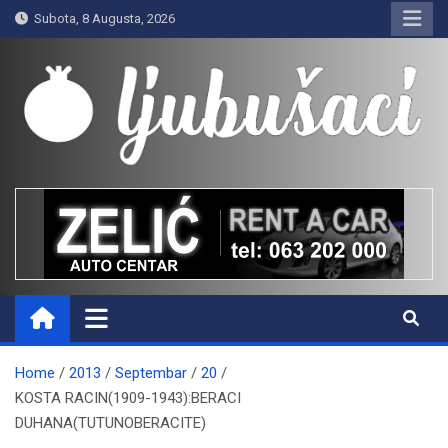
Skip
Subota, 8 Augusta, 2026
to
content
Ljubušaci
Svom voljenom gradu
Home
2013
Septembar
20
KOSTA RACIN(1909-1943):BERACI
DUHANA(TUTUNOBERACITE)