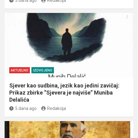
5 dana ago
Redakcija
AKTUELNO
IZDVOJENO
Sjever kao sudbina, jezik kao jedini zavičaj:
Prikaz zbirke “Sjevera je najviše” Muniba
Delalića
5 dana ago
Redakcija