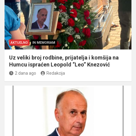
AKTUELNO
IN MEMORIAM
Uz veliki broj rodbine, prijatelja i komšija na
Humcu ispraćen Leopold “Leo” Knezović
2 dana ago
Redakcija