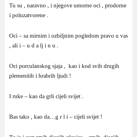
Tu su , naravno , i njegove umorne oci , prodorne
i poluzatvorene .
Oci – sa mirnim i ozbiljnim pogledom pravo u vas
, ali i – u d a lj i n u .
Oci porculanskog sjaja , kao i kod svih drugih
plemenitih i hrabrih ljudi !
I ruke – kao da grli cijeli svijet .
Bas tako , kao da…g r l i – cijeli svijet !