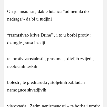
On je misionar , dakle lutalica “od nemila do
nedraga”- da bi u tudjini
“razmrsivao krive Drine” , i to u borbi protiv :
dzungle , susa i zedji –
te protiv zaostalosti , prasume , divljih zvijeri ,
neobicnih teskih
bolesti , te predrasuda , stoljetnih zabluda i
nemoguce shvatljivih
vjerovanja . Zatim nepismenosti – te borba i protiv