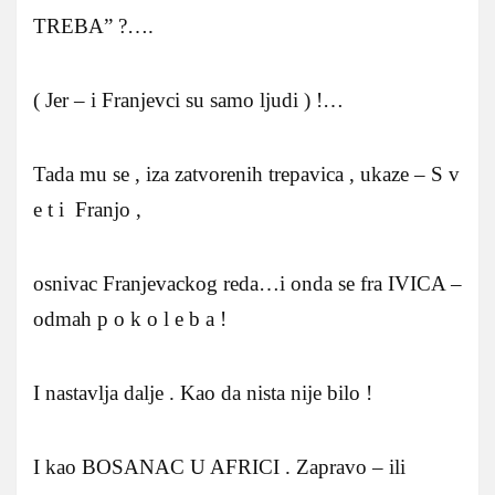
TREBA” ?….
( Jer – i Franjevci su samo ljudi ) !…
Tada mu se , iza zatvorenih trepavica , ukaze – S v
e t i Franjo ,
osnivac Franjevackog reda…i onda se fra IVICA –
odmah p o k o l e b a !
I nastavlja dalje . Kao da nista nije bilo !
I kao BOSANAC U AFRICI . Zapravo – ili