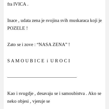
fra IVICA .
Inace , udata zena je svojina svih muskaraca koji je
POZELE !
Zato se i zove : “NASA ZENA” !
S A M O U B I C E i U R O C I
———————————————
Kao i svugdje , desavaju se i samoubistva . Ako se
neko objesi , vjeruje se