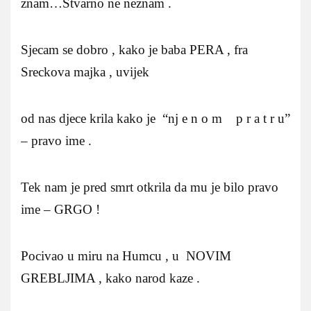
znam…Stvarno ne neznam .
Sjecam se dobro , kako je baba PERA , fra
Sreckova majka , uvijek
od nas djece krila kako je “nj e n o m p r a t r u”
– pravo ime .
Tek nam je pred smrt otkrila da mu je bilo pravo
ime – GRGO !
Pocivao u miru na Humcu , u NOVIM
GREBLJIMA , kako narod kaze .