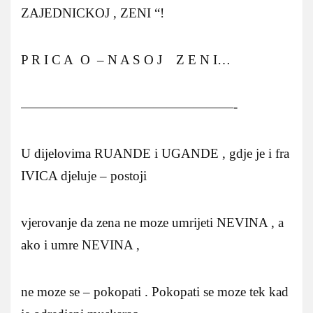
ZAJEDNICKOJ , ZENI “!
P R I C A O – N A S O J Z E N I…
————————————————-
U dijelovima RUANDE i UGANDE , gdje je i fra
IVICA djeluje – postoji
vjerovanje da zena ne moze umrijeti NEVINA , a
ako i umre NEVINA ,
ne moze se – pokopati . Pokopati se moze tek kad