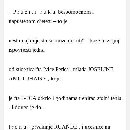
– P r u z i t i r u k u bespomocnom i
napustenom djetetu – to je
nesto najbolje sto se moze uciniti” – kaze u svojoj
ispovijesti jedna
od sticenica fra Ivice Perica , mlada JOSELINE
AMUTUHAIRE , koju
je fra IVICA otkrio i godinama trenirao stolni tenis
. I doveo je do –
t r o n a – prvakinje RUANDE , i ucesnice na