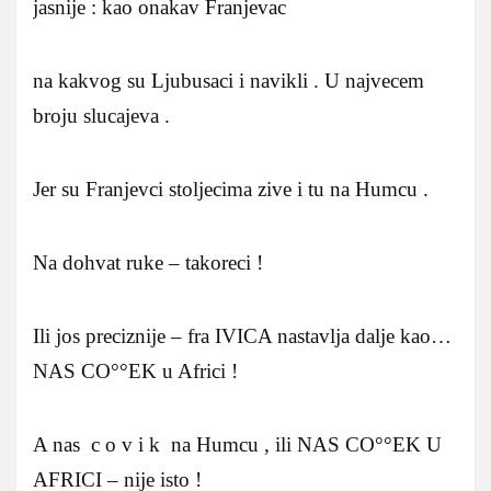
jasnije : kao onakav Franjevac
na kakvog su Ljubusaci i navikli . U najvecem
broju slucajeva .
Jer su Franjevci stoljecima zive i tu na Humcu .
Na dohvat ruke – takoreci !
Ili jos preciznije – fra IVICA nastavlja dalje kao…
NAS CO°°EK u Africi !
A nas c o v i k na Humcu , ili NAS CO°°EK U
AFRICI – nije isto !