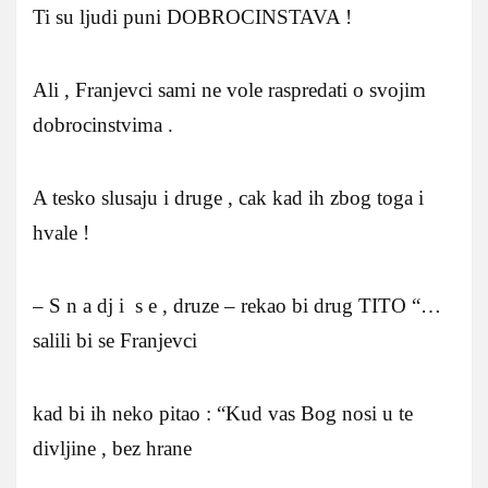
Ti su ljudi puni DOBROCINSTAVA !
Ali , Franjevci sami ne vole raspredati o svojim
dobrocinstvima .
A tesko slusaju i druge , cak kad ih zbog toga i
hvale !
– S n a dj i s e , druze – rekao bi drug TITO “…
salili bi se Franjevci
kad bi ih neko pitao : “Kud vas Bog nosi u te
divljine , bez hrane