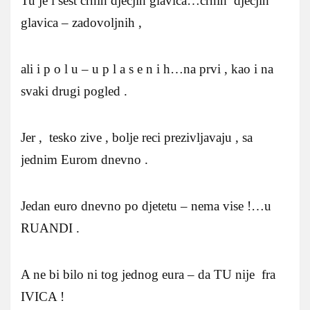
Tu je i sest crnih djecjih glavica…crnih djecjih
glavica – zadovoljnih ,
ali i p o l u – u p l a s e n i h…na prvi , kao i na
svaki drugi pogled .
Jer , tesko zive , bolje reci prezivljavaju , sa
jednim Eurom dnevno .
Jedan euro dnevno po djetetu – nema vise !…u
RUANDI .
A ne bi bilo ni tog jednog eura – da TU nije fra
IVICA !