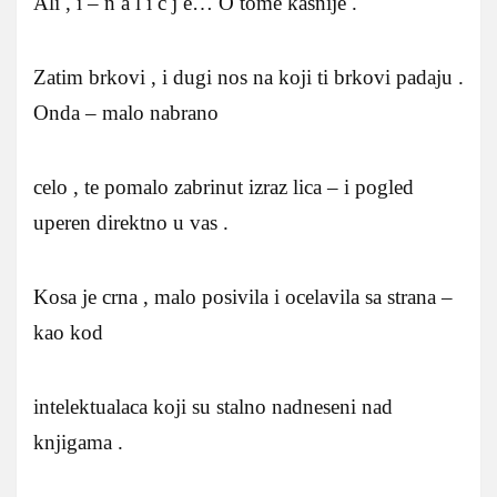
Ali , i – n a l i c j e… O tome kasnije .
Zatim brkovi , i dugi nos na koji ti brkovi padaju .
Onda – malo nabrano
celo , te pomalo zabrinut izraz lica – i pogled
uperen direktno u vas .
Kosa je crna , malo posivila i ocelavila sa strana –
kao kod
intelektualaca koji su stalno nadneseni nad
knjigama .