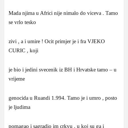
Mada njima u Africi nije nimalo do viceva . Tamo
se vrlo tesko
zivi , a i umire ! Ocit primjer je i fra VJEKO
CURIC , koji
je bio i jedini svecenik iz BH i Hrvatske tamo – u
vrijeme
genocida u Ruandi 1.994. Tamo je i umro , posto
je ljudima
pomagao i sagradio im crkvu , u koj su ga i