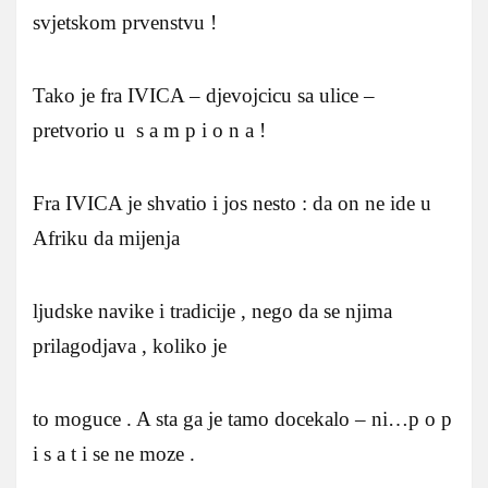
svjetskom prvenstvu !
Tako je fra IVICA – djevojcicu sa ulice –
pretvorio u s a m p i o n a !
Fra IVICA je shvatio i jos nesto : da on ne ide u
Afriku da mijenja
ljudske navike i tradicije , nego da se njima
prilagodjava , koliko je
to moguce . A sta ga je tamo docekalo – ni…p o p
i s a t i se ne moze .