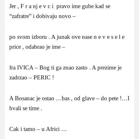
Jer , F r a nj e v c i pravo ime gube kad se
“zafratre” i dobivaju novo –
po svom izboru . A junak ove nase n e v e s e l e
price , odabrao je ime –
fra IVICA – Bog ti ga znao zasto . A prezime je
zadrzao – PERIC !
A Bosanac je ostao …bas , od glave – do pete !…I
hvali se time .
Cak i tamo – u Africi …