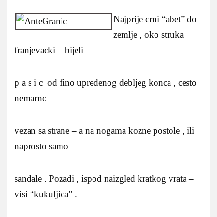
Najprije crni “abet” do
zemlje , oko struka
franjevacki – bijeli
p a s i c od fino upredenog debljeg konca , cesto
nemarno
vezan sa strane – a na nogama kozne postole , ili
naprosto samo
sandale . Pozadi , ispod naizgled kratkog vrata –
visi “kukuljica” .