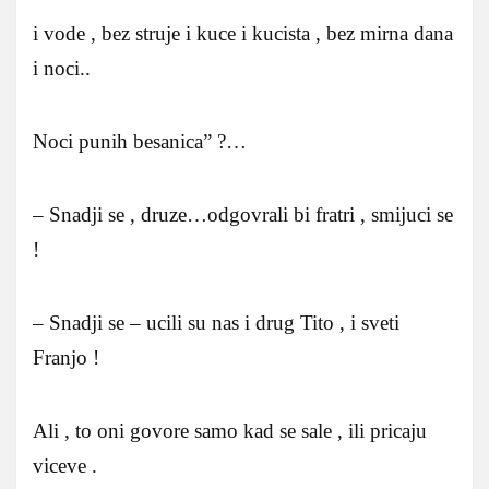
i vode , bez struje i kuce i kucista , bez mirna dana
i noci..
Noci punih besanica” ?…
– Snadji se , druze…odgovrali bi fratri , smijuci se
!
– Snadji se – ucili su nas i drug Tito , i sveti
Franjo !
Ali , to oni govore samo kad se sale , ili pricaju
viceve .