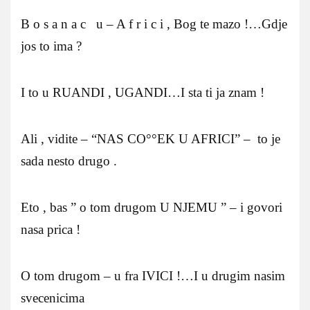
B o s a n a c u – A f r i c i , Bog te mazo !…Gdje
jos to ima ?
I to u RUANDI , UGANDI…I sta ti ja znam !
Ali , vidite – “NAS CO°°EK U AFRICI” – to je
sada nesto drugo .
Eto , bas ” o tom drugom U NJEMU ” – i govori
nasa prica !
O tom drugom – u fra IVICI !…I u drugim nasim
svecenicima