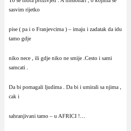
To se mora prozivjeti . A misionari , o kojima se
sasvim rijetko
pise ( pa i o Franjevcima ) – imaju i zadatak da idu
tamo gdje
niko nece , ili gdje niko ne smije .Cesto i sami
samcati .
Da bi pomagali ljudima . Da bi i umirali sa njima ,
cak i
sahranjivani tamo – u AFRICI !…