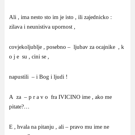
Ali , ima nesto sto im je isto , ili zajednicko :
zilava i neunistiva upornost ,
covjekoljublje , posebno – ljubav za ocajnike , k
o j e su , cini se ,
napustili – i Bog i ljudi !
A za – p r a v o fra IVICINO ime , ako me
pitate?…
E , hvala na pitanju , ali – pravo mu ime ne