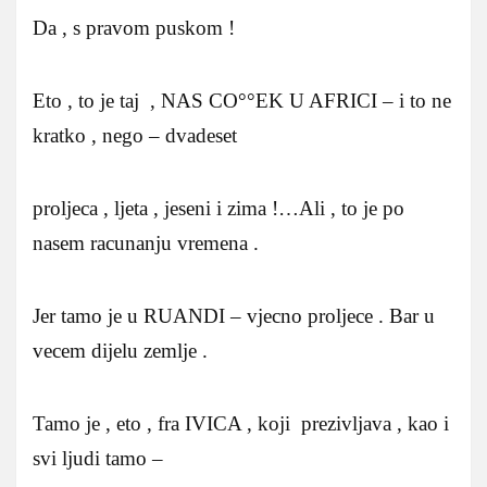
Da , s pravom puskom !
Eto , to je taj , NAS CO°°EK U AFRICI – i to ne
kratko , nego – dvadeset
proljeca , ljeta , jeseni i zima !…Ali , to je po
nasem racunanju vremena .
Jer tamo je u RUANDI – vjecno proljece . Bar u
vecem dijelu zemlje .
Tamo je , eto , fra IVICA , koji prezivljava , kao i
svi ljudi tamo –