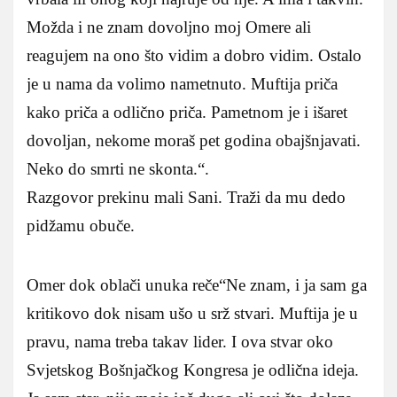
Možda i ne znam dovoljno moj Omere ali
reagujem na ono što vidim a dobro vidim. Ostalo
je u nama da volimo nametnuto. Muftija priča
kako priča a odlično priča. Pametnom je i išaret
dovoljan, nekome moraš pet godina obajšnjavati.
Neko do smrti ne skonta.“.
Razgovor prekinu mali Sani. Traži da mu dedo
pidžamu obuče.
Omer dok oblači unuka reče“Ne znam, i ja sam ga
kritikovo dok nisam ušo u srž stvari. Muftija je u
pravu, nama treba takav lider. I ova stvar oko
Svjetskog Bošnjačkog Kongresa je odlična ideja.