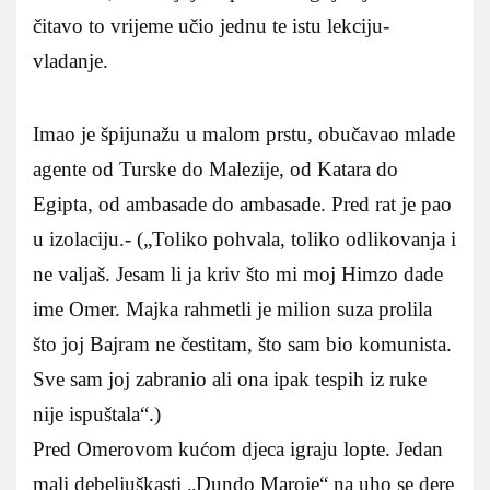
čitavo to vrijeme učio jednu te istu lekciju-
vladanje.
Imao je špijunažu u malom prstu, obučavao mlade
agente od Turske do Malezije, od Katara do
Egipta, od ambasade do ambasade. Pred rat je pao
u izolaciju.- („Toliko pohvala, toliko odlikovanja i
ne valjaš. Jesam li ja kriv što mi moj Himzo dade
ime Omer. Majka rahmetli je milion suza prolila
što joj Bajram ne čestitam, što sam bio komunista.
Sve sam joj zabranio ali ona ipak tespih iz ruke
nije ispuštala“.)
Pred Omerovom kućom djeca igraju lopte. Jedan
mali debeljuškasti „Dundo Maroje“ na uho se dere