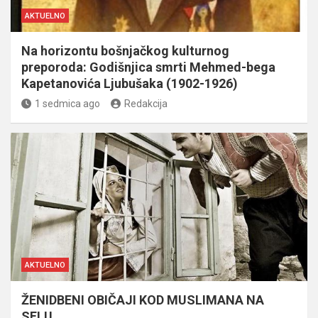
AKTUELNO
Na horizontu bošnjačkog kulturnog
preporoda: Godišnjica smrti Mehmed-bega
Kapetanovića Ljubušaka (1902-1926)
1 sedmica ago
Redakcija
AKTUELNO
ŽENIDBENI OBIČAJI KOD MUSLIMANA NA
SELU