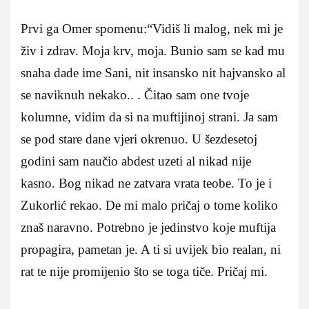
Prvi ga Omer spomenu:“Vidiš li malog, nek mi je
živ i zdrav. Moja krv, moja. Bunio sam se kad mu
snaha dade ime Sani, nit insansko nit hajvansko al
se naviknuh nekako.. . Čitao sam one tvoje
kolumne, vidim da si na muftijinoj strani. Ja sam
se pod stare dane vjeri okrenuo. U šezdesetoj
godini sam naučio abdest uzeti al nikad nije
kasno. Bog nikad ne zatvara vrata teobe. To je i
Zukorlić rekao. De mi malo pričaj o tome koliko
znaš naravno. Potrebno je jedinstvo koje muftija
propagira, pametan je. A ti si uvijek bio realan, ni
rat te nije promijenio što se toga tiče. Pričaj mi.