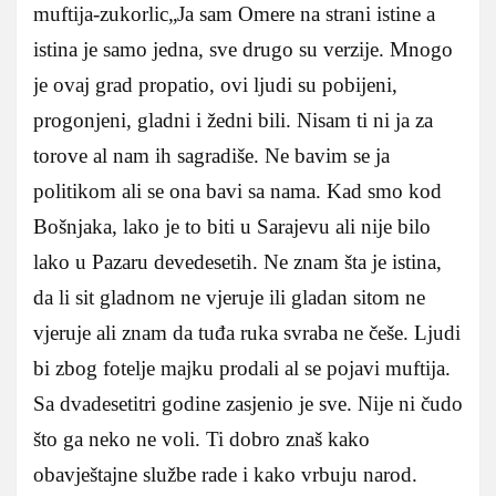
muftija-zukorlic„Ja sam Omere na strani istine a
istina je samo jedna, sve drugo su verzije. Mnogo
je ovaj grad propatio, ovi ljudi su pobijeni,
progonjeni, gladni i žedni bili. Nisam ti ni ja za
torove al nam ih sagradiše. Ne bavim se ja
politikom ali se ona bavi sa nama. Kad smo kod
Bošnjaka, lako je to biti u Sarajevu ali nije bilo
lako u Pazaru devedesetih. Ne znam šta je istina,
da li sit gladnom ne vjeruje ili gladan sitom ne
vjeruje ali znam da tuđa ruka svraba ne češe. Ljudi
bi zbog fotelje majku prodali al se pojavi muftija.
Sa dvadesetitri godine zasjenio je sve. Nije ni čudo
što ga neko ne voli. Ti dobro znaš kako
obavještajne službe rade i kako vrbuju narod.