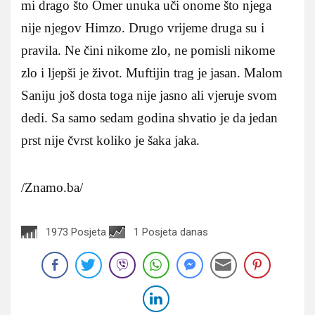
mi drago što Omer unuka uči onome što njega
nije njegov Himzo. Drugo vrijeme druga su i
pravila. Ne čini nikome zlo, ne pomisli nikome
zlo i ljepši je život. Muftijin trag je jasan. Malom
Saniju još dosta toga nije jasno ali vjeruje svom
dedi. Sa samo sedam godina shvatio je da jedan
prst nije čvrst koliko je šaka jaka.
/Znamo.ba/
1973 Posjeta
1 Posjeta danas