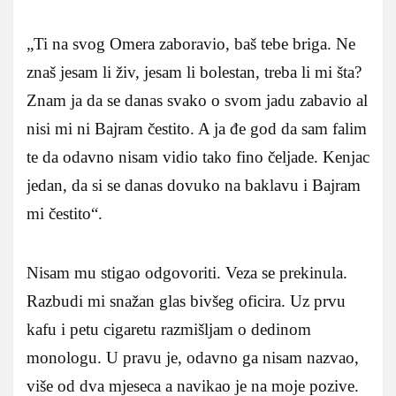
„Ti na svog Omera zaboravio, baš tebe briga. Ne
znaš jesam li živ, jesam li bolestan, treba li mi šta?
Znam ja da se danas svako o svom jadu zabavio al
nisi mi ni Bajram čestito. A ja đe god da sam falim
te da odavno nisam vidio tako fino čeljade. Kenjac
jedan, da si se danas dovuko na baklavu i Bajram
mi čestito“.
Nisam mu stigao odgovoriti. Veza se prekinula.
Razbudi mi snažan glas bivšeg oficira. Uz prvu
kafu i petu cigaretu razmišljam o dedinom
monologu. U pravu je, odavno ga nisam nazvao,
više od dva mjeseca a navikao je na moje pozive.