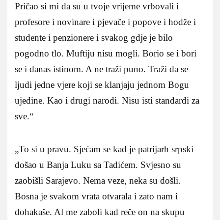
Pričao si mi da su u tvoje vrijeme vrbovali i
profesore i novinare i pjevače i popove i hodže i
studente i penzionere i svakog gdje je bilo
pogodno tlo. Muftiju nisu mogli. Borio se i bori
se i danas istinom. A ne traži puno. Traži da se
ljudi jedne vjere koji se klanjaju jednom Bogu
ujedine. Kao i drugi narodi. Nisu isti standardi za
sve.“
„To si u pravu. Sjećam se kad je patrijarh srpski
došao u Banja Luku sa Tadićem. Svjesno su
zaobišli Sarajevo. Nema veze, neka su došli.
Bosna je svakom vrata otvarala i zato nam i
dohakaše. Al me zaboli kad reče on na skupu