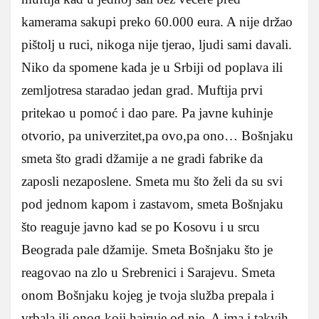
kamerama sakupi preko 60.000 eura. A nije držao
pištolj u ruci, nikoga nije tjerao, ljudi sami davali.
Niko da spomene kada je u Srbiji od poplava ili
zemljotresa staradao jedan grad. Muftija prvi
pritekao u pomoć i dao pare. Pa javne kuhinje
otvorio, pa univerzitet,pa ovo,pa ono… Bošnjaku
smeta što gradi džamije a ne gradi fabrike da
zaposli nezaposlene. Smeta mu što želi da su svi
pod jednom kapom i zastavom, smeta Bošnjaku
što reaguje javno kad se po Kosovu i u srcu
Beograda pale džamije. Smeta Bošnjaku što je
reagovao na zlo u Srebrenici i Sarajevu. Smeta
onom Bošnjaku kojeg je tvoja služba prepala i
vrbala ili onog koji hajruje od nje. A ima i takvih.