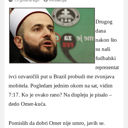
Drugog
dana
nakon što
su naši
fudbalski
reprezentat
ivci ozvaničili put u Brazil probudi me zvonjava
mobitela. Pogledam jednim okom na sat, vidim
7:17. Ko je ovako rano? Na displeju je pisalo –
dedo Omer-kuća.
Pomislih da dobri Omer nije umro, javih se.