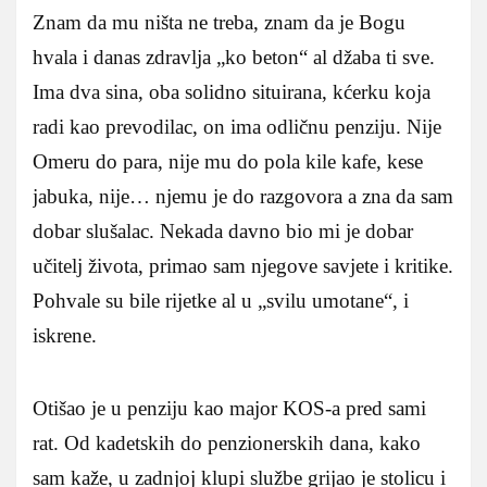
Znam da mu ništa ne treba, znam da je Bogu
hvala i danas zdravlja „ko beton“ al džaba ti sve.
Ima dva sina, oba solidno situirana, kćerku koja
radi kao prevodilac, on ima odličnu penziju. Nije
Omeru do para, nije mu do pola kile kafe, kese
jabuka, nije… njemu je do razgovora a zna da sam
dobar slušalac. Nekada davno bio mi je dobar
učitelj života, primao sam njegove savjete i kritike.
Pohvale su bile rijetke al u „svilu umotane“, i
iskrene.
Otišao je u penziju kao major KOS-a pred sami
rat. Od kadetskih do penzionerskih dana, kako
sam kaže, u zadnjoj klupi službe grijao je stolicu i