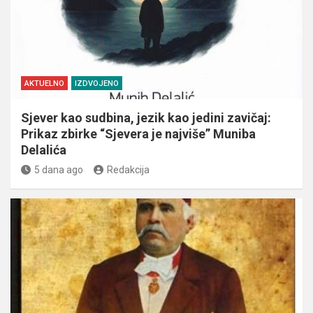
AKTUELNO
IZDVOJENO
Sjever kao sudbina, jezik kao jedini zavičaj:
Prikaz zbirke “Sjevera je najviše” Muniba
Delalića
5 dana ago
Redakcija