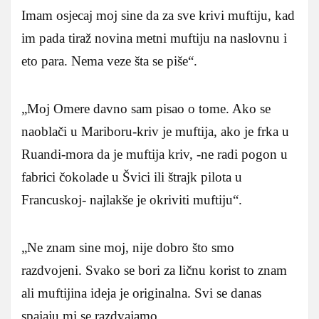
Imam osjecaj moj sine da za sve krivi muftiju, kad
im pada tiraž novina metni muftiju na naslovnu i
eto para. Nema veze šta se piše“.
„Moj Omere davno sam pisao o tome. Ako se
naoblači u Mariboru-kriv je muftija, ako je frka u
Ruandi-mora da je muftija kriv, -ne radi pogon u
fabrici čokolade u Švici ili štrajk pilota u
Francuskoj- najlakše je okriviti muftiju“.
„Ne znam sine moj, nije dobro što smo
razdvojeni. Svako se bori za ličnu korist to znam
ali muftijina ideja je originalna. Svi se danas
spajaju mi se razdvajamo.