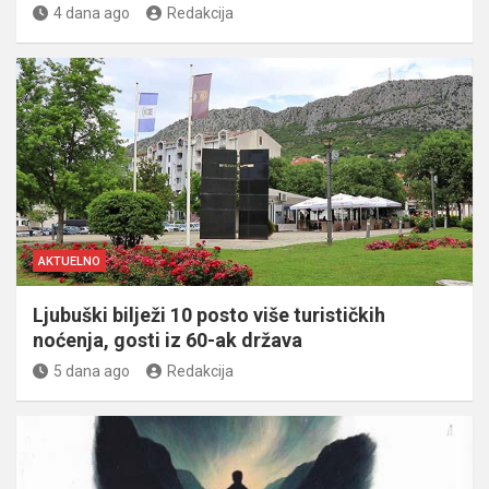
4 dana ago
Redakcija
AKTUELNO
Ljubuški bilježi 10 posto više turističkih
noćenja, gosti iz 60-ak država
5 dana ago
Redakcija