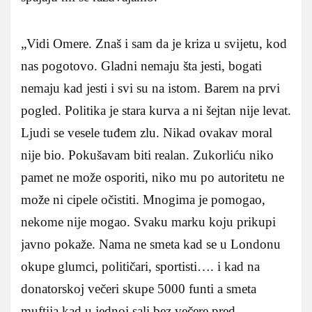
„Vidi Omere. Znaš i sam da je kriza u svijetu, kod
nas pogotovo. Gladni nemaju šta jesti, bogati
nemaju kad jesti i svi su na istom. Barem na prvi
pogled. Politika je stara kurva a ni šejtan nije levat.
Ljudi se vesele tuđem zlu. Nikad ovakav moral
nije bio. Pokušavam biti realan. Zukorliću niko
pamet ne može osporiti, niko mu po autoritetu ne
može ni cipele očistiti. Mnogima je pomogao,
nekome nije mogao. Svaku marku koju prikupi
javno pokaže. Nama ne smeta kad se u Londonu
okupe glumci, političari, sportisti…. i kad na
donatorskoj večeri skupe 5000 funti a smeta
muftija kad u jednoj sali bez večere pred