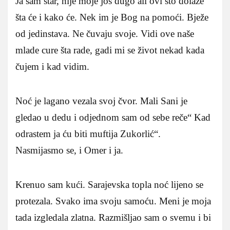
Ja sam star, nije moje još dugo ali ovi što dolaze
šta će i kako će. Nek im je Bog na pomoći. Bježe
od jedinstava. Ne čuvaju svoje. Vidi ove naše
mlade cure šta rade, gadi mi se život nekad kada
čujem i kad vidim.
Noć je lagano vezala svoj čvor. Mali Sani je
gledao u dedu i odjednom sam od sebe reče“ Kad
odrastem ja ću biti muftija Zukorlić“.
Nasmijasmo se, i Omer i ja.
Krenuo sam kući. Sarajevska topla noć lijeno se
protezala. Svako ima svoju samoću. Meni je moja
tada izgledala zlatna. Razmišljao sam o svemu i bi