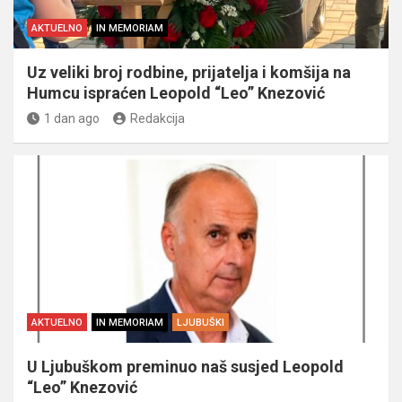
AKTUELNO
IN MEMORIAM
Uz veliki broj rodbine, prijatelja i komšija na
Humcu ispraćen Leopold “Leo” Knezović
1 dan ago
Redakcija
AKTUELNO
IN MEMORIAM
LJUBUŠKI
U Ljubuškom preminuo naš susjed Leopold
“Leo” Knezović