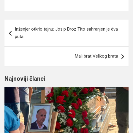
Navigacija
Inženjer otkrio tajnu: Josip Broz Tito sahranjen je dva
članaka
puta
Mali brat Velikog brata
Najnoviji članci