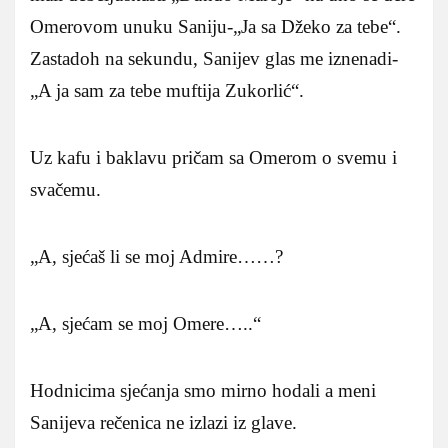
Omerovom unuku Saniju-„Ja sa Džeko za tebe“.
Zastadoh na sekundu, Sanijev glas me iznenadi-
„A ja sam za tebe muftija Zukorlić“.
Uz kafu i baklavu pričam sa Omerom o svemu i
svačemu.
„A, sjećaš li se moj Admire……?
„A, sjećam se moj Omere…..“
Hodnicima sjećanja smo mirno hodali a meni
Sanijeva rečenica ne izlazi iz glave.