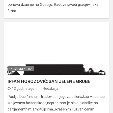
obnova dzamije na Gozulju. Radove izvodi gradjevinska
firma…
KNJIŽEVNI KUTAK
IRFAN HOROZOVIĆ:SAN JELENE GRUBE
13 godina ago
Redakcija
Poslije Dabišine smrti,udovica njegova Jelena,kao vladarica
kraljevstva bosanskoga,neprestano je slala glasnike sa
pergamentnim smotuljcima,ukrašenim i uzvaničenim