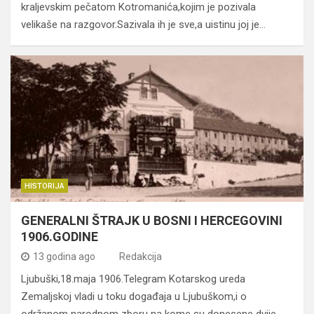
kraljevskim pečatom Kotromanića,kojim je pozivala
velikaše na razgovor.Sazivala ih je sve,a uistinu joj je…
HISTORIJA
GENERALNI ŠTRAJK U BOSNI I HERCEGOVINI
1906.GODINE
13 godina ago
Redakcija
Ljubuški,18.maja 1906.Telegram Kotarskog ureda
Zemaljskoj vladi u toku događaja u Ljubuškom,i o
održanom narodnom zboru na kome su donesene dvije