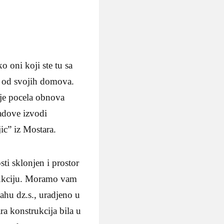
o oni koji ste tu sa
o od svojih domova.
je pocela obnova
adove izvodi
ic” iz Mostara.
sti sklonjen i prostor
trukciju. Moramo vam
lahu dz.s., uradjeno u
ara konstrukcija bila u