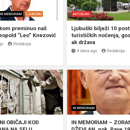
IN MEMORIAM
LJUBUŠKI
AKTUELNO
škom preminuo naš
Ljubuški bilježi 10 post
eopold “Leo” Knezović
turističkih noćenja, gos
ak država
go
Redakcija
4 dana ago
Redakcija
IN MEMORIAM
NI OBIČAJI KOD
IN MEMORIAM – ZORA
NA NA SELU
DŽEVLAN, pok. Pave 1