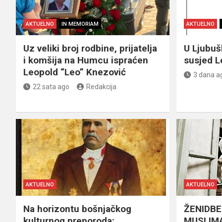
AKTUELNO
IN MEMORIAM
AKTUELNO
Uz veliki broj rodbine, prijatelja
U Ljubu
i komšija na Humcu ispraćen
susjed L
Leopold “Leo” Knezović
3 dana a
22 sata ago
Redakcija
AKTUELNO
AKTUELNO
Na horizontu bošnjačkog
ŽENIDBE
kulturnog preporoda:
MUSLIMA