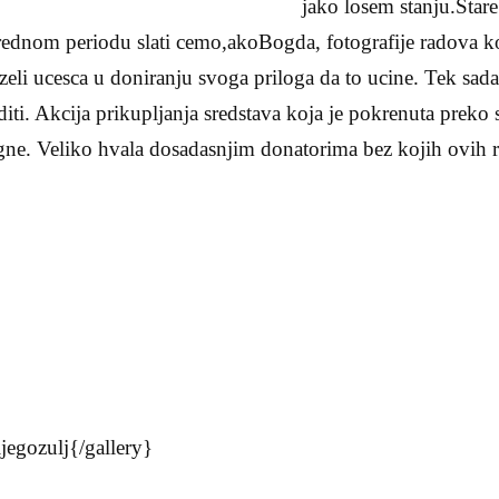
jako losem stanju.Star
arednom periodu slati cemo,akoBogda, fotografije radova k
uzeli ucesca u doniranju svoga priloga da to ucine. Tek sad
iti. Akcija prikupljanja sredstava koja je pokrenuta preko st
ne. Veliko hvala dosadasnjim donatorima bez kojih ovih r
egozulj{/gallery}