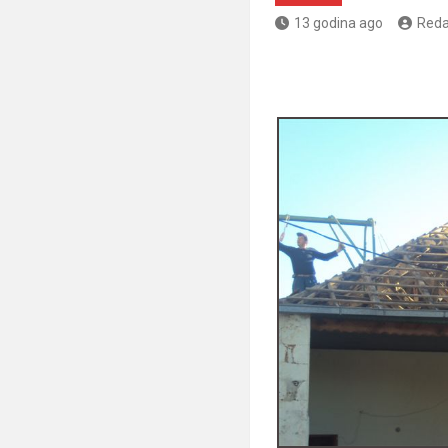
13 godina ago
Reda