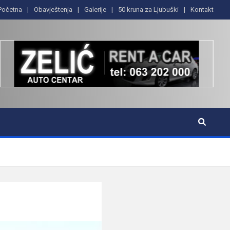
Početna
Obavještenja
Galerije
50 kruna za Ljubuški
Kontakt