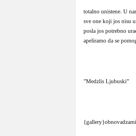
totalno unistene. U n
sve one koji jos nisu 
posla jos potrebno urad
apeliramo da se pomog
”Medzlis Ljubuski”
{gallery}obnovadzamij