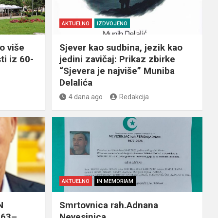
AKTUELNO
IZDVOJENO
o više
Sjever kao sudbina, jezik kao
ti iz 60-
jedini zavičaj: Prikaz zbirke
“Sjevera je najviše” Muniba
Delalića
4 dana ago
Redakcija
AKTUELNO
IN MEMORIAM
N
Smrtovnica rah.Adnana
963–
Nevesinjca