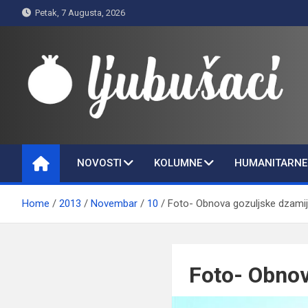
Skip
Petak, 7 Augusta, 2026
to
content
Ljubušaci
Svom voljenom gradu
NOVOSTI
KOLUMNE
HUMANITARNE 
Home
2013
Novembar
10
Foto- Obnova gozuljske dzamij
Foto- Obnov