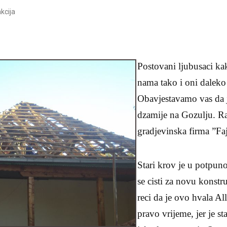
kcija
Postovani ljubusaci kak
nama tako i oni dalek
Obavjestavamo vas da 
dzamije na Gozulju. R
gradjevinska firma ”Faj
Stari krov je u potpuno
se cisti za novu kons
reci da je ovo hvala Al
pravo vrijeme, jer je st