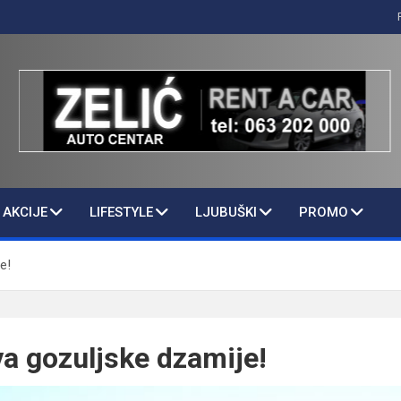
AKCIJE
LIFESTYLE
LJUBUŠKI
PROMO
e!
a gozuljske dzamije!