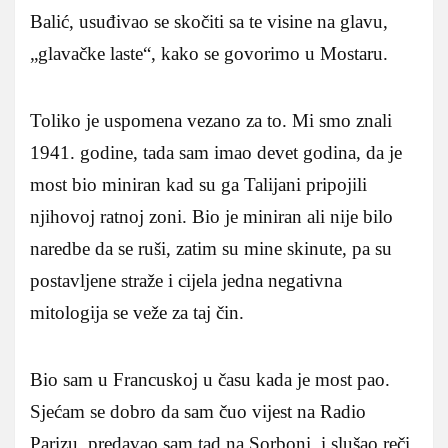
Balić, usuđivao se skočiti sa te visine na glavu,
„glavačke laste“, kako se govorimo u Mostaru.
Toliko je uspomena vezano za to. Mi smo znali
1941. godine, tada sam imao devet godina, da je
most bio miniran kad su ga Talijani pripojili
njihovoj ratnoj zoni. Bio je miniran ali nije bilo
naredbe da se ruši, zatim su mine skinute, pa su
postavljene straže i cijela jedna negativna
mitologija se veže za taj čin.
Bio sam u Francuskoj u času kada je most pao.
Sjećam se dobro da sam čuo vijest na Radio
Parizu, predavao sam tad na Sorboni, i slušao reči