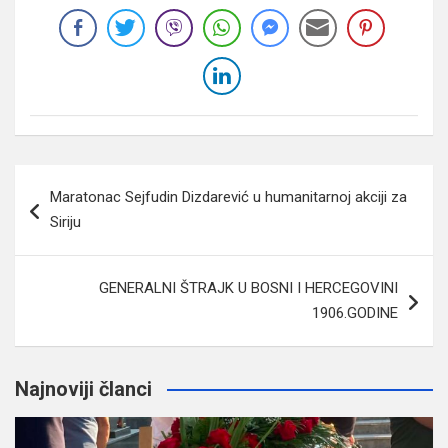
Navigacija
Maratonac Sejfudin Dizdarević u humanitarnoj akciji za
članaka
Siriju
GENERALNI ŠTRAJK U BOSNI I HERCEGOVINI
1906.GODINE
Najnoviji članci