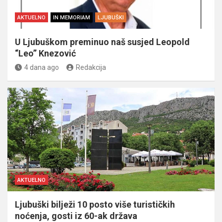
AKTUELNO
IN MEMORIAM
LJUBUŠKI
U Ljubuškom preminuo naš susjed Leopold
“Leo” Knezović
4 dana ago
Redakcija
AKTUELNO
Ljubuški bilježi 10 posto više turističkih
noćenja, gosti iz 60-ak država