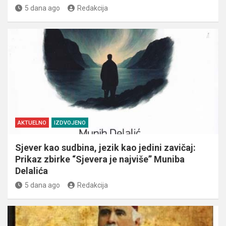
5 dana ago
Redakcija
AKTUELNO
IZDVOJENO
Sjever kao sudbina, jezik kao jedini zavičaj:
Prikaz zbirke “Sjevera je najviše” Muniba
Delalića
5 dana ago
Redakcija