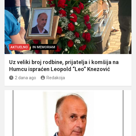
AKTUELNO
IN MEMORIAM
Uz veliki broj rodbine, prijatelja i komšija na
Humcu ispraćen Leopold “Leo” Knezović
2 dana ago
Redakcija