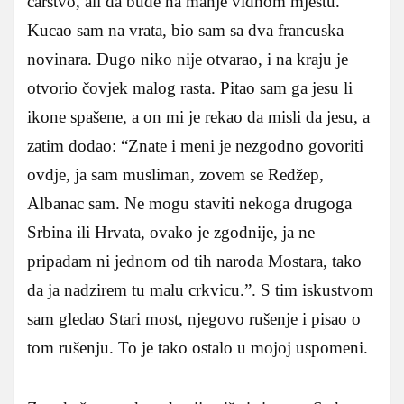
carstvo, ali da bude na manje vidnom mjestu.
Kucao sam na vrata, bio sam sa dva francuska
novinara. Dugo niko nije otvarao, i na kraju je
otvorio čovjek malog rasta. Pitao sam ga jesu li
ikone spašene, a on mi je rekao da misli da jesu, a
zatim dodao: “Znate i meni je nezgodno govoriti
ovdje, ja sam musliman, zovem se Redžep,
Albanac sam. Ne mogu staviti nekoga drugoga
Srbina ili Hrvata, ovako je zgodnije, ja ne
pripadam ni jednom od tih naroda Mostara, tako
da ja nadzirem tu malu crkvicu.”. S tim iskustvom
sam gledao Stari most, njegovo rušenje i pisao o
tom rušenju. To je tako ostalo u mojoj uspomeni.