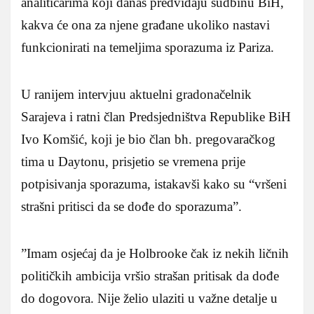
analitičarima koji danas predviđaju sudbinu BiH,
kakva će ona za njene građane ukoliko nastavi
funkcionirati na temeljima sporazuma iz Pariza.
U ranijem intervjuu aktuelni gradonačelnik
Sarajeva i ratni član Predsjedništva Republike BiH
Ivo Komšić, koji je bio član bh. pregovaračkog
tima u Daytonu, prisjetio se vremena prije
potpisivanja sporazuma, istakavši kako su “vršeni
strašni pritisci da se dođe do sporazuma”.
”Imam osjećaj da je Holbrooke čak iz nekih ličnih
političkih ambicija vršio strašan pritisak da dođe
do dogovora. Nije želio ulaziti u važne detalje u