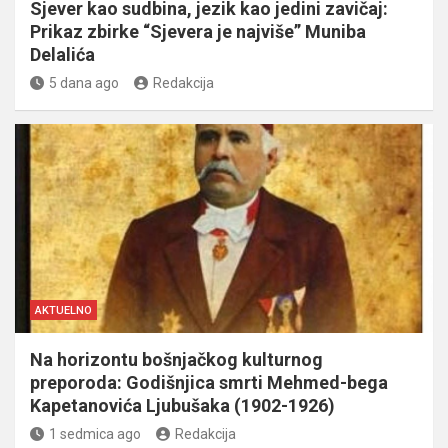
Sjever kao sudbina, jezik kao jedini zavičaj:
Prikaz zbirke “Sjevera je najviše” Muniba
Delalića
5 dana ago
Redakcija
AKTUELNO
Na horizontu bošnjačkog kulturnog
preporoda: Godišnjica smrti Mehmed-bega
Kapetanovića Ljubušaka (1902-1926)
1 sedmica ago
Redakcija