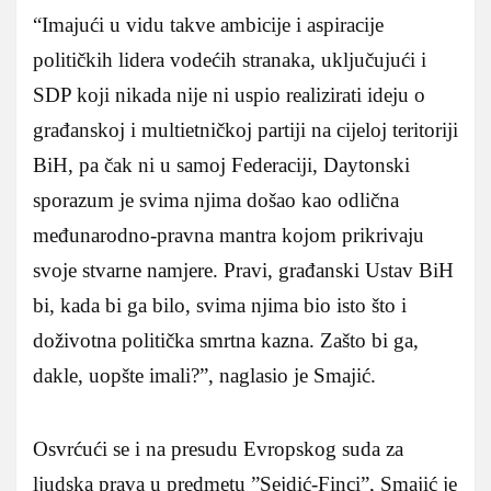
“Imajući u vidu takve ambicije i aspiracije
političkih lidera vodećih stranaka, uključujući i
SDP koji nikada nije ni uspio realizirati ideju o
građanskoj i multietničkoj partiji na cijeloj teritoriji
BiH, pa čak ni u samoj Federaciji, Daytonski
sporazum je svima njima došao kao odlična
međunarodno-pravna mantra kojom prikrivaju
svoje stvarne namjere. Pravi, građanski Ustav BiH
bi, kada bi ga bilo, svima njima bio isto što i
doživotna politička smrtna kazna. Zašto bi ga,
dakle, uopšte imali?”, naglasio je Smajić.
Osvrćući se i na presudu Evropskog suda za
ljudska prava u predmetu ”Sejdić-Finci”, Smajić je