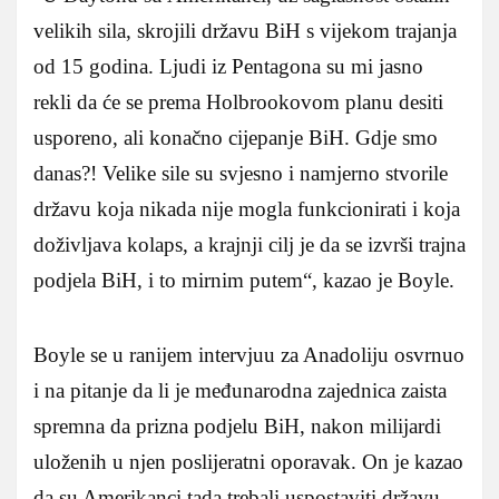
velikih sila, skrojili državu BiH s vijekom trajanja
od 15 godina. Ljudi iz Pentagona su mi jasno
rekli da će se prema Holbrookovom planu desiti
usporeno, ali konačno cijepanje BiH. Gdje smo
danas?! Velike sile su svjesno i namjerno stvorile
državu koja nikada nije mogla funkcionirati i koja
doživljava kolaps, a krajnji cilj je da se izvrši trajna
podjela BiH, i to mirnim putem“, kazao je Boyle.
Boyle se u ranijem intervjuu za Anadoliju osvrnuo
i na pitanje da li je međunarodna zajednica zaista
spremna da prizna podjelu BiH, nakon milijardi
uloženih u njen poslijeratni oporavak. On je kazao
da su Amerikanci tada trebali uspostaviti državu