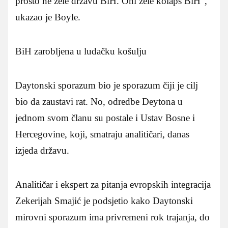
prosto ne žele državu BiH. Oni žele kolaps BiH”,
ukazao je Boyle.
BiH zarobljena u ludačku košulju
Daytonski sporazum bio je sporazum čiji je cilj
bio da zaustavi rat. No, odredbe Deytona u
jednom svom članu su postale i Ustav Bosne i
Hercegovine, koji, smatraju analitičari, danas
izjeda državu.
Analitičar i ekspert za pitanja evropskih integracija
Zekerijah Smajić je podsjetio kako Daytonski
mirovni sporazum ima privremeni rok trajanja, do