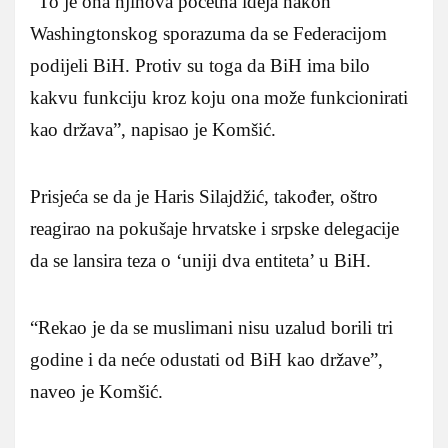
“To je ona njihova početna ideja nakon
Washingtonskog sporazuma da se Federacijom
podijeli BiH. Protiv su toga da BiH ima bilo
kakvu funkciju kroz koju ona može funkcionirati
kao država”, napisao je Komšić.
Prisjeća se da je Haris Silajdžić, također, oštro
reagirao na pokušaje hrvatske i srpske delegacije
da se lansira teza o ‘uniji dva entiteta’ u BiH.
“Rekao je da se muslimani nisu uzalud borili tri
godine i da neće odustati od BiH kao države”,
naveo je Komšić.