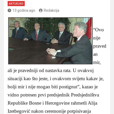
AKTUELNO
13 godina ago
Redakcija
“Ovo
nije
praved
an
mir,
ali je pravedniji od nastavka rata. U ovakvoj
situaciji kao što jeste, i ovakvom svijetu kakav je,
bolji mir i nije mogao biti postignut”, kazao je
vidno potresen prvi predsjednik Predsjedništva
Republike Bosne i Hercegovine rahmetli Alija
Izetbegović nakon ceremonije potpisivanja