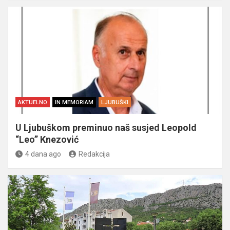
AKTUELNO
IN MEMORIAM
LJUBUŠKI
U Ljubuškom preminuo naš susjed Leopold
“Leo” Knezović
4 dana ago
Redakcija